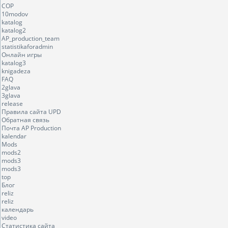
COP
10modov
katalog
katalog2
AP_production_team
statistikaforadmin
Онлайн игры
katalog3
knigadeza
FAQ
2glava
3glava
release
Правила сайта UPD
Обратная связь
Почта AP Production
kalendar
Mods
mods2
mods3
mods3
top
Блог
reliz
reliz
календарь
video
Статистика сайта