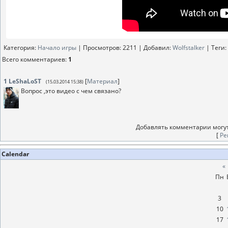
Категория
:
Начало игры
|
Просмотров
: 2211 |
Добавил
:
Wolfstalker
|
Теги
:
Всего комментариев
:
1
1
LeShaLoST
[
Материал
]
(15.03.2014 15:38)
Вопрос ,это видео с чем связано?
Добавлять комментарии могут
[
Ре
Calendar
«
Пн
3
10
17