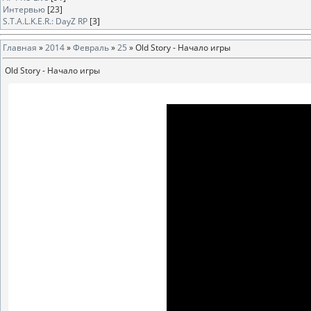
Интервью
[23]
S.T.A.L.K.E.R.: DayZ RP
[3]
Главная
»
2014
»
Февраль
»
25
» Old Story - Начало игры
Old Story - Начало игры