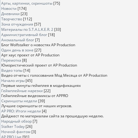
Арты, картинки, скриншоты
[75]
Новости
[174]
Дневники
[23]
Творчество
[112]
Зона отчуждения
[57]
Материалы по S.T.A.L.K.E.R. 2
[33]
Административный блог
[18]
Аномальный блог
[7]
Блог Wolfstalker о новостях AP Production
Один день в зоне
[27]
Арт хаус проект от AP Production
Перемотка
[8]
Юмористический проект от AP Production
Видео топы
[14]
Видео отчеты с голосования Мод Месяца от AP Production
Начало игры
[45]
Первые минуты геймплея в модификациях
Геймплейные нарезки
[22]
Геймплейные видеомиксы от APPRO
Скриншоты недели
[39]
Лучшие скриншоты от наших игроков.
AP PRO: Итоги недели
[4]
Дайджест по материалам сайта за прошедшую неделю.
Народный обзор
[7]
Stalker Today
[26]
Ночной фантом
[3]
AP PRO Live
[91]