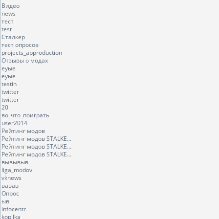
Видео
news
тест
test
Сталкер
тест опросов
projects_approduction
Отзывы о модах
еуые
еуые
testin
twitter
twitter
20
во_что_поиграть
user2014
Рейтинг модов
Рейтинг модов STALKE...
Рейтинг модов STALKE...
Рейтинг модов STALKE...
вывывыв
liga_modov
vknews
вавав
Опрос
ыв
infocentr
kopilka