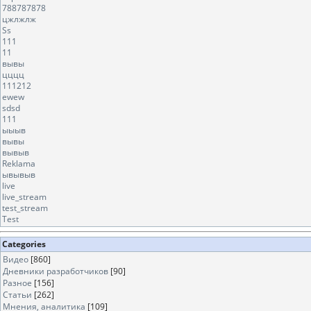
788787878
цжлжлж
Ss
111
11
вывы
цццц
111212
ewew
sdsd
111
ыыыв
вывы
вывыв
Reklama
ывывыв
live
live_stream
test_stream
Test
Categories
Видео
[860]
Дневники разработчиков
[90]
Разное
[156]
Статьи
[262]
Мнения, аналитика
[109]