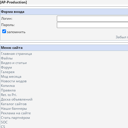
[
AP-Production
]
Форма входа
Логин:
Пароль:
запомнить
Забыл 
Меню сайта
Главная страница
Файлы
Видео и статьи
Форум
Галерея
Мод месяца
Новости модов
Копилка
Правила
Ret. to Pri.
Доска объявлений
Каталог сайтов
Наши баннеры
Реклама на сайте
Стать партнёром
SOC
CS