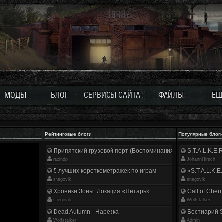
МОДЫ
БЛОГ
СЕРВИСЫ САЙТА
ФАЙЛЫ
ЕЩ
Рейтинговые блоги
Популярные блог
Припятский грузовой порт (Воспоминания ликвидатора)
S.T.A.L.K.E
racindp
JohannHirsch
5 лучших короткометражек по играм
«S.T.A.L.K.E
snegovik
snegovik
Хроники Зоны. Локация «Янтарь»
Call of Cher
snegovik
Wolfstalker
Dead Autumn - Нарезка
Бестиарий S
Wolfstalker
Аdmin