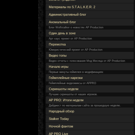
Материалы по S.T.A.L.K.E.R. 2
Административный блог
Аномальный блог
Блог Wolfstalker о новостях AP Production
Один день в зоне
Арт хаус проект от AP Production
Перемотка
Юмористический проект от AP Production
Видео топы
Видео отчеты с голосования Мод Месяца от AP Production
Начало игры
Первые минуты геймплея в модификациях
Геймплейные нарезки
Геймплейные видеомиксы от APPRO
Скриншоты недели
Лучшие скриншоты от наших игроков.
AP PRO: Итоги недели
Дайджест по материалам сайта за прошедшую неделю.
Народный обзор
Stalker Today
Ночной фантом
AP PRO Live