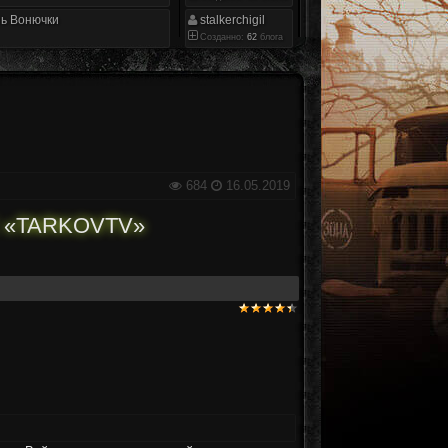
ь Вонючки
stalkerchigil
Созданно:
62
блога
684
16.05.2019
«TARKOVTV»