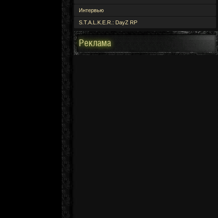
Интервью
S.T.A.L.K.E.R.: DayZ RP
Реклама