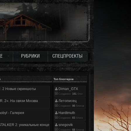
Е
РУБРИКИ
СПЕЦПРОЕКТЫ
и
Топ блоггеров
.R. 2 Новые скриншоты
Diman_GTX
Созданно:
161
блог
.R. 2». На связи Москва
Летописец
Созданно:
96
блогов
nobyl - Галерея
Hardtmuth
Созданно:
83
блога
TALKER 2: уникальные концепт-арты
snegovik
Созданно:
68
блогов