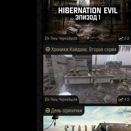
Тень Чернобыля
2.8
Хроники Кайдана. Вторая серия
Тень Чернобыля
4.0
День одиночки