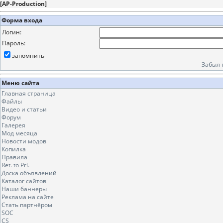
[
AP-Production
]
Форма входа
Логин:
Пароль:
запомнить
Забыл 
Меню сайта
Главная страница
Файлы
Видео и статьи
Форум
Галерея
Мод месяца
Новости модов
Копилка
Правила
Ret. to Pri.
Доска объявлений
Каталог сайтов
Наши баннеры
Реклама на сайте
Стать партнёром
SOC
CS