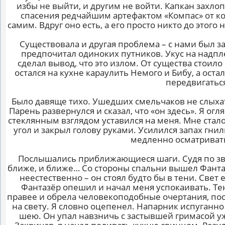
избы не выйти, и другим не войти. Капкан захло
спасения редчайшим артефактом «Компас» от ко
самим. Вдруг оно есть, а его просто никто до этог
Существовала и другая проблема – с нами был зап
предпочитал одиноких путников. Укус на надпл
сделал вывод, что это излом. От существа стоило
остался на кухне караулить Немого и Бибу, а ост
передвигатьс
Было давяще тихо. Ушедших смельчаков не слыхать
Парень развернулся и сказал, что «он здесь». Я огл
стеклянным взглядом уставился на меня. Мне стало
угол и закрыл голову руками. Усилился запах гнил
медленно осматривать
Послышались приближающиеся шаги. Судя по звук
ближе, и ближе… Со стороны спальни вышел Фантаз
неестественно – он стоял будто бы в тени. Свет 
Фантазёр опешил и начал меня успокаивать. Те
правее и обрела человекоподобные очертания, пос
на свету. Я словно оцепенел. Напарник испуганно
шею. Он упал навзничь с застывшей гримасой уж