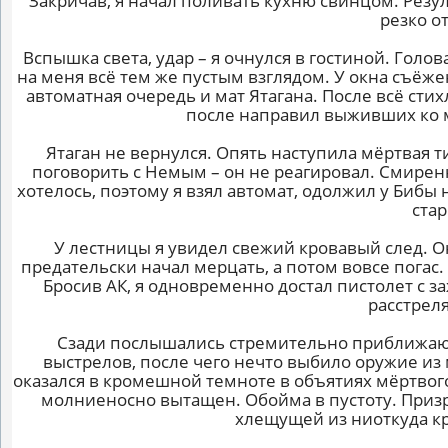
Закричав, я начал поливать кухню свинцом. Резул
резко о
Вспышка света, удар – я очнулся в гостиной. Голо
на меня всё тем же пустым взглядом. У окна съёж
автоматная очередь и мат Ятагана. После всё стих
после направил выживших ко м
Ятаган не вернулся. Опять наступила мёртвая 
поговорить с Немым – он не реагировал. Смирен
хотелось, поэтому я взял автомат, одолжил у Бибы 
ста
У лестницы я увидел свежий кровавый след. О
предательски начал мерцать, а потом вовсе погас. 
Бросив АК, я одновременно достал пистолет с з
расстрел
Сзади послышались стремительно приближающи
выстрелов, после чего нечто выбило оружие из м
оказался в кромешной темноте в объятиях мёртвого
молниеносно вытащен. Обойма в пустоту. Призр
хлещущей из ниоткуда к