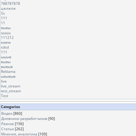
788787878
цжлжлж
Ss
111
11
вывы
цццц
111212
ewew
sdsd
111
ыыыв
вывы
вывыв
Reklama
ывывыв
live
live_stream
test_stream
Test
Categories
Видео
[860]
Дневники разработчиков
[90]
Разное
[156]
Статьи
[262]
Мнения, аналитика
[109]