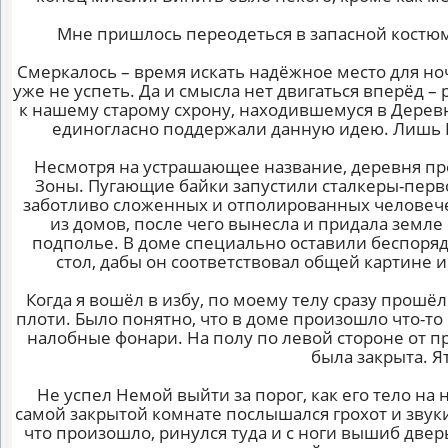
Мне пришлось переодеться в запасной костюм 
Смеркалось – время искать надёжное место для н
уже не успеть. Да и смысла нет двигаться вперёд 
к нашему старому схрону, находившемуся в Дерев
единогласно поддержали данную идею. Лишь Би
Несмотря на устрашающее название, деревня пр
Зоны. Пугающие байки запустили сталкеры-перв
заботливо сложенных и отполированных человече
из домов, после чего вынесла и придала земл
подполье. В доме специально оставили беспоряд
стол, дабы он соответствовал общей картине
Когда я вошёл в избу, по моему телу сразу прошё
плоти. Было понятно, что в доме произошло что-т
налобные фонари. На полу по левой стороне от пр
была закрыта. Ят
Не успел Немой выйти за порог, как его тело на 
самой закрытой комнате послышался грохот и звук
что произошло, ринулся туда и с ноги вышиб дверь