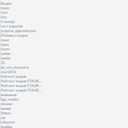
Видео
news
тест
test
Сталкер
тест опросов
projects_approduction
Отзывы о модах
еуые
еуые
testin
twitter
twitter
20
во_что_поиграть
user2014
Рейтинг модов
Рейтинг модов STALKE...
Рейтинг модов STALKE...
Рейтинг модов STALKE...
вывывыв
liga_modov
vknews
вавав
Опрос
ыв
infocentr
kopilka