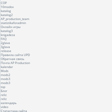
COP
10modov
katalog
katalog2
AP_production_team
statistikaforadmin
Онлайн игры
katalog3
knigadeza
FAQ
2glava
3glava
release
Правила сайта UPD
Обратная связь
Почта AP Production
kalendar
Mods
mods2
mods3
mods3
top
Блог
reliz
reliz
календарь
video
Статистика сайта