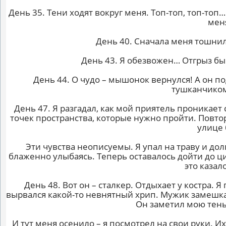
День 35. Тени ходят вокруг меня. Топ-топ, топ-топ
мен
День 40. Сначала меня тошнил
День 43. Я обезвожен… Отгрыз бы 
День 44. О чудо – мышонок вернулся! А он п
тушканчиком!
День 47. Я разгадал, как мой приятель проникает
точек пространства, которые нужно пройти. Повто
улице 
Эти чувства неописуемы. Я упал на траву и до
блаженно улыбаясь. Теперь оставалось дойти до ци
это казал
День 48. Вот он – сталкер. Отдыхает у костра. Я
вырвался какой-то невнятный хрип. Мужик замешкал
Он заметил мою тень
И тут меня осенило – я посмотрел на свои руки. И