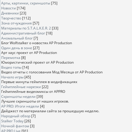
Арты, картинки, скриншоты
[75]
Новости
[174]
Дневники
[23]
Творчество
[112]
Зона отчуждения
[57]
Материалы по S.T.A.L.K.E.R. 2
[33]
Административный блог
[18]
Аномальный блог
[7]
Блог Wolfstalker о новостях AP Production
Один день в зоне
[27]
Арт хаус проект от AP Production
Перемотка
[8]
Юмористический проект от AP Production
Видео топы
[14]
Видео отчеты с голосования Мод Месяца от AP Production
Начало игры
[45]
Первые минуты геймплея в модификациях
Геймплейные нарезки
[22]
Геймплейные видеомиксы от APPRO
Скриншоты недели
[39]
Лучшие скриншоты от наших игроков.
AP PRO: Итоги недели
[4]
Дайджест по материалам сайта за прошедшую неделю.
Народный обзор
[7]
Stalker Today
[26]
Ночной фантом
[3]
AP PRO Live
[91]