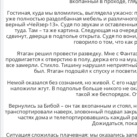
вкопанный в проходе, гляд
Гостиная, куда мы вломились, выглядела ужасно: п
уже полностью раздолбанная мебель и различного р
верный «Чейзер-13». Судя по звукам и оставленны
туда. Там – та же картина. Следующая на очеред
сдвинут, дверца в подполье открыта. Судя по вон
говорило о том, что как
Ятаган решил провести разведку. Мне с Фанта
продвигается к отверстию в полу, держа его на м
все замерли. Стихло. Тишину нарушил неприятный 
был. Ятаган подошёл к спуску и посвети
Немой оказался без сознания, но живой. С его на
наложили жгут. В подполье больше никого не ока
такой же беспорядок. О
Вернулись за Бибой – он так вкопанным и стоял, 
транспортировали наверх, зловонный подвал закры
частях дома и телепортировавшись каждый ра
Дожидаться, пока
Ситуация сложилась плачевная: мы оказались запер