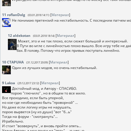
11
roflanDolg
[
Материал
]
(03.01.2018 14:11)
Не понимаю претензий на нестабильность. С последним патчем м
12
aldekotan
[
Материал
]
(03.01.2018 18:14)
Может, это и не так плохо, если сюжет большой и интересный.
В Пути во мгле с линейностью плохо вышло. Всю игру тебе не даё
бах. В голову. Потому что игрок привык поступать линейно.
10
CTAPUHA
[
Материал
]
(31.12.2017 20:09)
Один из лучших модов, но очень нестабильный.
9
Laksa
[
Материал
]
(29.12.2017 23:12)
Достойный мод, и Автору - СПАСИБО.
порою "глючило" , но в общем то все мило.
Все проходимо, если быть упорной,
но кое-где необходимо быть "проворной" ...
Но даже если логику игры не нарушать,
порою вырвется (ну из души) "вот "б...ь"
Тогда на форум - "смотрануть"...
Играбельно.
И стоит "возвернуть", и вновь пройти опять...
Удачи Автору, а мод почти на "пять" ... :p :yes: :p