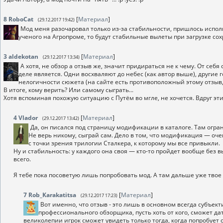
8
RoboCat
[
Материал
]
(29.12.2017 19:42)
Мод меня разочаровал только из-за стабильности, пришлось исполь
ученого на Агропроме, то будут стабильные вылеты при загрузке со
3
aldekotan
[
Материал
]
(29.12.2017 13:34)
А хотя, не обзор а отзыв же, значит придираться не к чему. От себ
деле является. Одни восхваляют до небес (как автор выше), другие 
нелогичности сюжета (на сайте есть противоположный этому отзыв, 
В итоге, кому верить? Или самому сыграть...
Хотя вспоминая похожую ситуацию с Путём во мгле, не хочется. Вдруг э
4
Vlador
[
Материал
]
(29.12.2017 13:42)
Да, он писался под страницу модификации в каталоге. Там огра
Не верь никому, сыграй сам. Дело в том, что модификация — оч
с точки зрения трилогии Сталкера, к которому мы все привыкли.
Ну и стабильность: у каждого она своя — кто-то пройдет вообще без в
всего.
Я тебе пока посоветую лишь попробовать мод. А там дальше уже твое 
7
Rob_Karakatitsa
[
Материал
]
(29.12.2017 17:23)
Вот именно, что отзыв - это лишь в основном всегда субъекти
профессионального обзорщика, пусть хоть от кого, сможет да
великолепии игрок сможет увидеть только тогда, когда попробует с