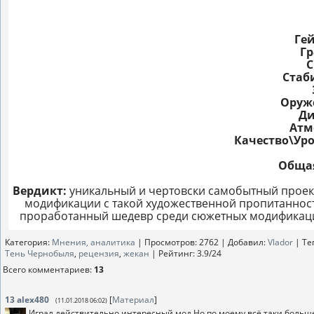
Ге
Гр
С
Стаб
Оруж
Ди
Атм
Качество\Уро
Общая
Вердикт:
уникальный и чертовски самобытный проек
модификации с такой художественной пропитанност
проработанный шедевр среди сюжетных модификаций
Категория
:
Мнения, аналитика
|
Просмотров
: 2762 |
Добавил
:
Vlador
|
Те
Тень Чернобыля
,
рецензия
,
жекан
|
Рейтинг
:
3.9
/
24
Всего комментариев
:
13
13
alex480
[
Материал
]
(11.01.2018 06:02)
Играл,действительно интересный мод.Но по моему всё таки больш