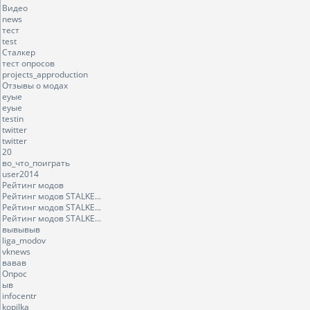
Видео
news
тест
test
Сталкер
тест опросов
projects_approduction
Отзывы о модах
еуые
еуые
testin
twitter
twitter
20
во_что_поиграть
user2014
Рейтинг модов
Рейтинг модов STALKE...
Рейтинг модов STALKE...
Рейтинг модов STALKE...
вывывыв
liga_modov
vknews
вавав
Опрос
ыв
infocentr
kopilka