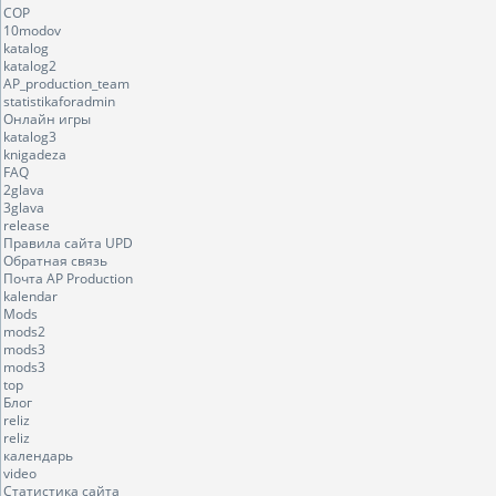
COP
10modov
katalog
katalog2
AP_production_team
statistikaforadmin
Онлайн игры
katalog3
knigadeza
FAQ
2glava
3glava
release
Правила сайта UPD
Обратная связь
Почта AP Production
kalendar
Mods
mods2
mods3
mods3
top
Блог
reliz
reliz
календарь
video
Статистика сайта