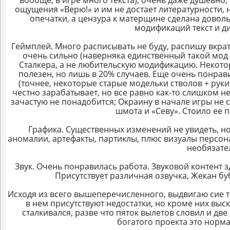
вообще, в игре много текста), очень даже душевно,
ощущения «Верю!» и им не достает литературности, 
опечатки, а цензура к матерщине сделана доволь
модификаций текст и ди
Геймплей. Много расписывать не буду, распишу вкра
очень сильно (наверняка единственный такой мод п
Сталкера, а не любительскую модификацию. Некотор
полезен, но лишь в 20% случаев. Еще очень понрав
(точнее, некоторые старые модельки стволов + руки
честно зарабатывает, но все равно как-то слишком 
зачастую не понадобится; Окраину в начале игры не с
шмота и «Севу». Стоило ее 
Графика. Существенных изменений не увидеть, н
аномалии, артефакты, партиклы, плюс визуалы персон
необязате
Звук. Очень понравилась работа. Звуковой контент 
Присутствует различная озвучка, Жекан бу
Исходя из всего вышеперечисленного, выдвигаю сие т
в нем присутствуют недостатки, но кроме них выс
сталкивался, разве что пяток вылетов словил и дв
богатого проекта это норма