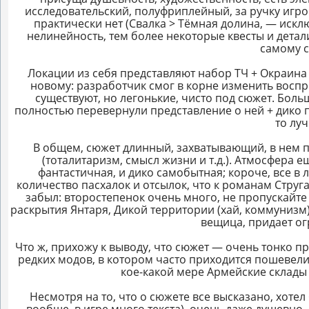
исследовательский, полуфриплейный, за ручку игрок
практически нет (Свалка > Тёмная долина, — искл
нелинейность, тем более некоторые квесты и детал
самому с
Локации из себя представляют набор ТЧ + Окраина 
новому: разработчик смог в корне изменить восп
существуют, но легонькие, чисто под сюжет. Боль
полностью перевернули представление о ней + дико 
то лу
В общем, сюжет длинный, захватывающий, в нем п
(тоталитаризм, смысл жизни и т.д.). Атмосфера е
фантастичная, и дико самобытная; короче, все в
количество пасхалок и отсылок, что к романам Стругац
забыл: второстепенок очень много, не пропускайте
раскрытия Янтаря, Дикой территории (хай, коммунизм),
вещица, придает о
Что ж, прихожу к выводу, что сюжет — очень тонко пр
редких модов, в котором часто приходится пошевел
кое-какой мере Армейские склады 
Несмотря на то, что о сюжете все высказано, хоте