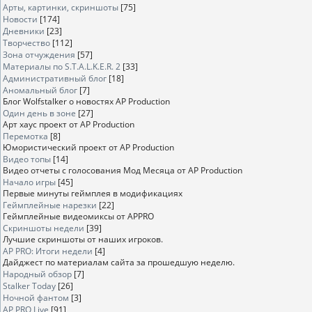
Арты, картинки, скриншоты
[75]
Новости
[174]
Дневники
[23]
Творчество
[112]
Зона отчуждения
[57]
Материалы по S.T.A.L.K.E.R. 2
[33]
Административный блог
[18]
Аномальный блог
[7]
Блог Wolfstalker о новостях AP Production
Один день в зоне
[27]
Арт хаус проект от AP Production
Перемотка
[8]
Юмористический проект от AP Production
Видео топы
[14]
Видео отчеты с голосования Мод Месяца от AP Production
Начало игры
[45]
Первые минуты геймплея в модификациях
Геймплейные нарезки
[22]
Геймплейные видеомиксы от APPRO
Скриншоты недели
[39]
Лучшие скриншоты от наших игроков.
AP PRO: Итоги недели
[4]
Дайджест по материалам сайта за прошедшую неделю.
Народный обзор
[7]
Stalker Today
[26]
Ночной фантом
[3]
AP PRO Live
[91]