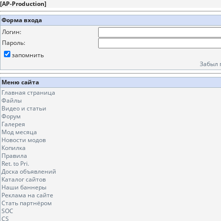
[
AP-Production
]
Форма входа
Логин:
Пароль:
запомнить
Забыл 
Меню сайта
Главная страница
Файлы
Видео и статьи
Форум
Галерея
Мод месяца
Новости модов
Копилка
Правила
Ret. to Pri.
Доска объявлений
Каталог сайтов
Наши баннеры
Реклама на сайте
Стать партнёром
SOC
CS