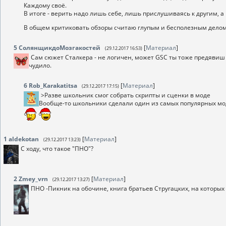
Каждому своё.
В итоге - верить надо лишь себе, лишь прислушиваясь к другим, а
В общем критиковать обзоры считаю глупым и бесполезным дело
5
СолянщикдоМозгакостей
[
Материал
]
(29.12.2017 16:53)
Сам сюжет Сталкера - не логичен, может GSC ты тоже предявиш
чудило.
6
Rob_Karakatitsa
[
Материал
]
(29.12.2017 17:15)
>Разве школьник смог собрать скрипты и сценки в моде
Вообще-то школьники сделали один из самых популярных мод
1
aldekotan
[
Материал
]
(29.12.2017 13:23)
С ходу, что такое "ПНО"?
2
Zmey_vrn
[
Материал
]
(29.12.2017 13:27)
ПНО -Пикник на обочине, книга братьев Стругацких, на которых