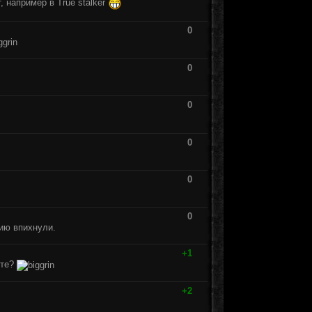
, например в True stalker
0
0
0
0
0
0
цию впихнули.
+1
ете?
+2