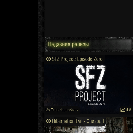
Недавние релизы
SFZ Project: Episode Zero
Тень Чернобыля
4.8
Hibernation Evil - Эпизод I