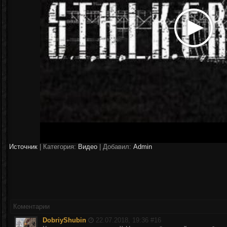
Источник
|
Категория:
Видео
| Добавил:
Аdmin
Коментарии
DobriyShubin
22.07.2018, 19:36 #
16