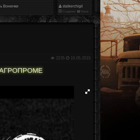
ь Вонючки
stalkerchigil
Созданно:
62
блога
2235
10.05.2015
 АГРОПРОМЕ