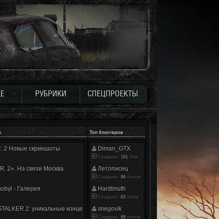
Е
РУБРИКИ
СПЕЦПРОЕКТЫ
и
Топ блоггеров
.R. 2 Новые скриншоты
Diman_GTX
Созданно:
161
блог
.R. 2». На связи Москва
Летописец
Созданно:
96
блогов
nobyl - Галерея
Hardtmuth
Созданно:
83
блога
TALKER 2: уникальные концепт-арты
snegovik
Созданно:
68
блогов