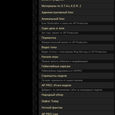
Материалы по S.T.A.L.K.E.R. 2
Административный блог
Аномальный блог
Блог Wolfstalker о новостях AP Production
Один день в зоне
Арт хаус проект от AP Production
Перемотка
Юмористический проект от AP Production
Видео топы
Видео отчеты с голосования Мод Месяца от AP Production
Начало игры
Первые минуты геймплея в модификациях
Геймплейные нарезки
Геймплейные видеомиксы от APPRO
Скриншоты недели
Лучшие скриншоты от наших игроков.
AP PRO: Итоги недели
Дайджест по материалам сайта за прошедшую неделю.
Народный обзор
Stalker Today
Ночной фантом
AP PRO Live