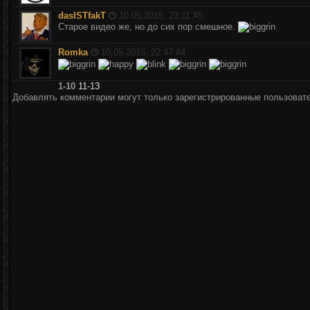
dasISTfakT
10.05.2015, 23:11 #
5
Старое видео же, но до сих пор смешное.
Romka
10.05.2015, 22:47 #
4
1-10
11-13
Добавлять комментарии могут только зарегистрированные пользоват