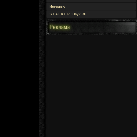
Интервью
S.T.A.L.K.E.R.: DayZ RP
Реклама