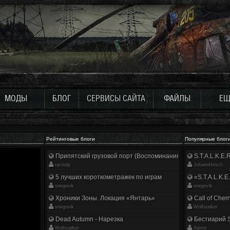
МОДЫ
БЛОГ
СЕРВИСЫ САЙТА
ФАЙЛЫ
ЕЩ
Рейтинговые блоги
Популярные блог
Припятский грузовой порт (Воспоминания ликвидатора)
S.T.A.L.K.E
racindp
JohannHirsch
5 лучших короткометражек по играм
«S.T.A.L.K.E
snegovik
snegovik
Хроники Зоны. Локация «Янтарь»
Call of Cher
snegovik
Wolfstalker
Dead Autumn - Нарезка
Бестиарий S
Wolfstalker
Аdmin