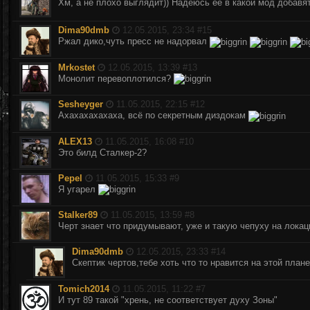
Хм, а не плохо выглядит)) Надеюсь её в какой мод добавят
Dima90dmb
12.05.2015, 23:34 #
15
Ржал дико,чуть пресс не надорвал
Mrkostet
12.05.2015, 13:39 #
13
Монолит перевоплотился?
Sesheyger
11.05.2015, 22:15 #
12
Ахахахахахаха, всё по секретным диздокам
ALEX13
11.05.2015, 16:08 #
10
Это билд Сталкер-2?
Pepel
11.05.2015, 15:33 #
9
Я угарел
Stalker89
11.05.2015, 13:59 #
8
Черт знает что придумывают, уже и такую чепуху на лока
Dima90dmb
12.05.2015, 23:33 #
14
Скептик чертов,тебе хоть что то нравится на этой план
Tomich2014
11.05.2015, 11:22 #
7
И тут 89 такой "хрень, не соответствует духу Зоны"