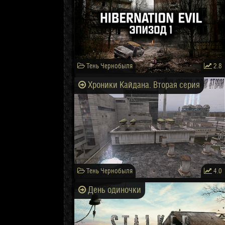
Тень Чернобыля
2.8
Хроники Кайдана. Вторая серия
Тень Чернобыля
4.0
День одиночки