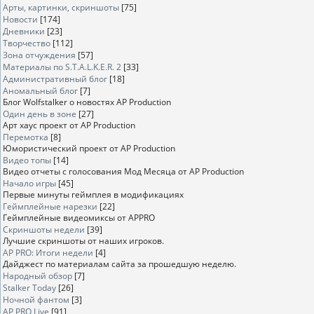
Арты, картинки, скриншоты
[75]
Новости
[174]
Дневники
[23]
Творчество
[112]
Зона отчуждения
[57]
Материалы по S.T.A.L.K.E.R. 2
[33]
Административный блог
[18]
Аномальный блог
[7]
Блог Wolfstalker о новостях AP Production
Один день в зоне
[27]
Арт хаус проект от AP Production
Перемотка
[8]
Юмористический проект от AP Production
Видео топы
[14]
Видео отчеты с голосования Мод Месяца от AP Production
Начало игры
[45]
Первые минуты геймплея в модификациях
Геймплейные нарезки
[22]
Геймплейные видеомиксы от APPRO
Скриншоты недели
[39]
Лучшие скриншоты от наших игроков.
AP PRO: Итоги недели
[4]
Дайджест по материалам сайта за прошедшую неделю.
Народный обзор
[7]
Stalker Today
[26]
Ночной фантом
[3]
AP PRO Live
[91]