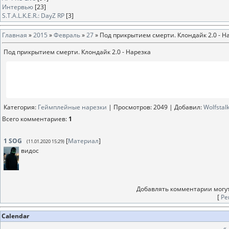
Интервью
[23]
S.T.A.L.K.E.R.: DayZ RP
[3]
Главная
»
2015
»
Февраль
»
27
» Под прикрытием смерти. Клондайк 2.0 - Н
Под прикрытием смерти. Клондайк 2.0 - Нарезка
Категория
:
Геймплейные нарезки
|
Просмотров
: 2049 |
Добавил
:
Wolfstal
Всего комментариев
:
1
1
SOG
[
Материал
]
(11.01.2020 15:29)
видос
Добавлять комментарии могут
[
Ре
Calendar
«