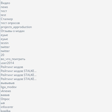
Видео
news
тест
test
Сталкер
тест опросов
projects_approduction
Отзывы о модах
еуые
еуые
testin
twitter
twitter
20
во_что_поиграть
user2014
Рейтинг модов
Рейтинг модов STALKE...
Рейтинг модов STALKE...
Рейтинг модов STALKE...
вывывыв
liga_modov
vknews
вавав
Опрос
ыв
infocentr
kopilka