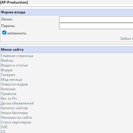
[
AP-Production
]
Форма входа
Логин:
Пароль:
запомнить
Забыл 
Меню сайта
Главная страница
Файлы
Видео и статьи
Форум
Галерея
Мод месяца
Новости модов
Копилка
Правила
Ret. to Pri.
Доска объявлений
Каталог сайтов
Наши баннеры
Реклама на сайте
Стать партнёром
SOC
CS