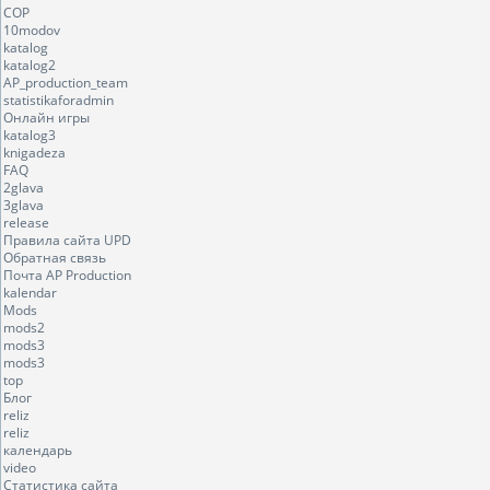
COP
10modov
katalog
katalog2
AP_production_team
statistikaforadmin
Онлайн игры
katalog3
knigadeza
FAQ
2glava
3glava
release
Правила сайта UPD
Обратная связь
Почта AP Production
kalendar
Mods
mods2
mods3
mods3
top
Блог
reliz
reliz
календарь
video
Статистика сайта