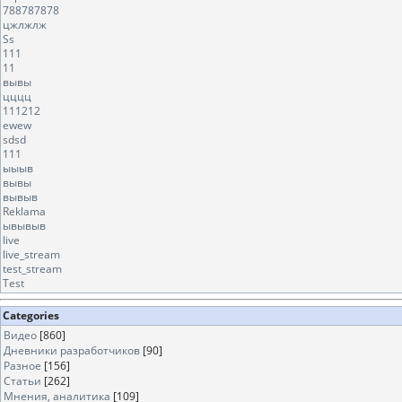
788787878
цжлжлж
Ss
111
11
вывы
цццц
111212
ewew
sdsd
111
ыыыв
вывы
вывыв
Reklama
ывывыв
live
live_stream
test_stream
Test
Categories
Видео
[860]
Дневники разработчиков
[90]
Разное
[156]
Статьи
[262]
Мнения, аналитика
[109]