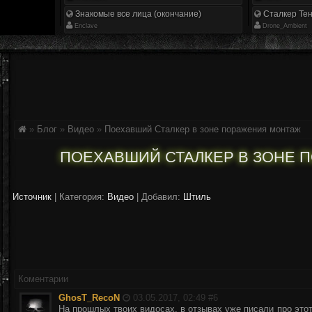
Знакомые все лица (окончание)
Сталкер Тен
Enclave
Drone_Ambient
»
Блог
»
Видео
»
Поехавший Сталкер в зоне поражения монтаж
ПОЕХАВШИЙ СТАЛКЕР В ЗОНЕ 
Источник
|
Категория:
Видео
| Добавил:
Штиль
Коментарии
GhosT_RecoN
03.05.2017, 02:49 #
6
На прошлых твоих видосах, в отзывах уже писали про этот