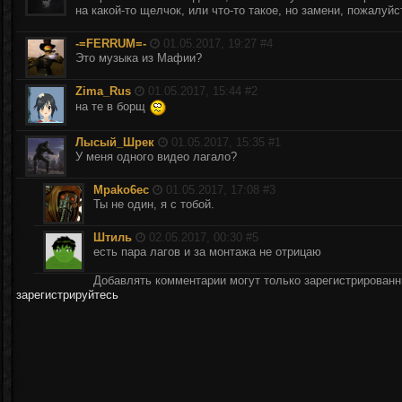
на какой-то щелчок, или что-то такое, но замени, пожалуйс
-=FERRUM=-
01.05.2017, 19:27 #
4
Это музыка из Мафии?
Zima_Rus
01.05.2017, 15:44 #
2
на те в борщ
Лысый_Шрек
01.05.2017, 15:35 #
1
У меня одного видео лагало?
Mpako6ec
01.05.2017, 17:08 #
3
Ты не один, я с тобой.
Штиль
02.05.2017, 00:30 #
5
есть пара лагов и за монтажа не отрицаю
Добавлять комментарии могут только зарегистрирован
зарегистрируйтесь