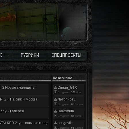
Е
РУБРИКИ
СПЕЦПРОЕКТЫ
и
Топ блоггеров
.R. 2 Новые скриншоты
Diman_GTX
Созданно:
161
блог
.R. 2». На связи Москва
Летописец
Созданно:
96
блогов
nobyl - Галерея
Hardtmuth
Созданно:
83
блога
TALKER 2: уникальные концепт-арты
snegovik
Созданно:
68
блогов