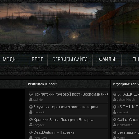
МОДЫ
БЛОГ
СЕРВИСЫ САЙТА
ФАЙЛЫ
ЕЩ
Рейтинговые блоги
Популярные блог
Припятский грузовой порт (Воспоминания ликвидатора)
S.T.A.L.K.E
racindp
JohannHirsch
5 лучших короткометражек по играм
«S.T.A.L.K.E
snegovik
snegovik
Хроники Зоны. Локация «Янтарь»
Call of Cher
snegovik
Wolfstalker
Dead Autumn - Нарезка
Бестиарий S
Wolfstalker
Аdmin