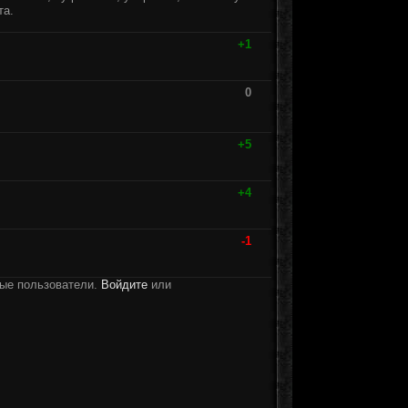
та.
+1
0
+5
+4
-1
ные пользователи.
Войдите
или