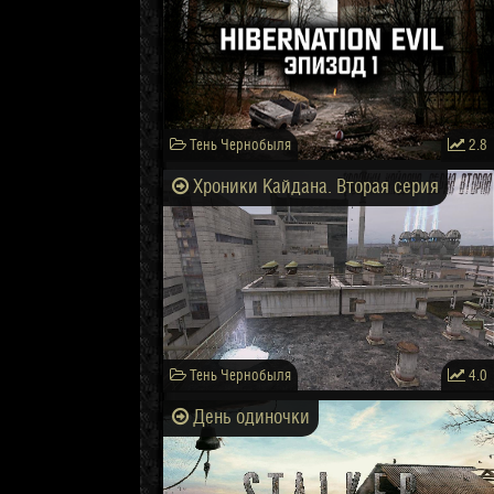
Тень Чернобыля
2.8
Хроники Кайдана. Вторая серия
Тень Чернобыля
4.0
День одиночки