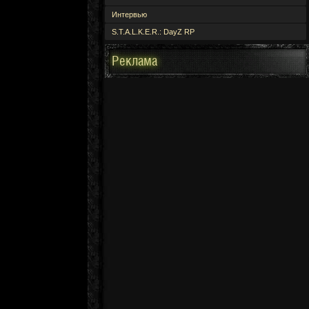
Интервью
S.T.A.L.K.E.R.: DayZ RP
Реклама