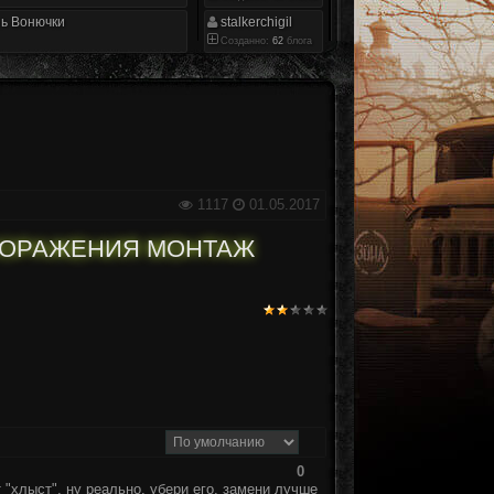
ь Вонючки
stalkerchigil
Созданно:
62
блога
1117
01.05.2017
ПОРАЖЕНИЯ МОНТАЖ
0
 "хлыст", ну реально, убери его, замени лучше