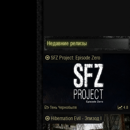
Недавние релизы
SFZ Project: Episode Zero
Тень Чернобыля
4.8
Hibernation Evil - Эпизод I