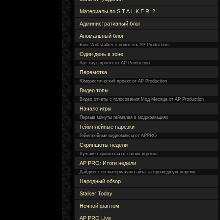
Материалы по S.T.A.L.K.E.R. 2
Административный блог
Аномальный блог
Блог Wolfstalker о новостях AP Production
Один день в зоне
Арт хаус проект от AP Production
Перемотка
Юмористический проект от AP Production
Видео топы
Видео отчеты с голосования Мод Месяца от AP Production
Начало игры
Первые минуты геймплея в модификациях
Геймплейные нарезки
Геймплейные видеомиксы от APPRO
Скриншоты недели
Лучшие скриншоты от наших игроков.
AP PRO: Итоги недели
Дайджест по материалам сайта за прошедшую неделю.
Народный обзор
Stalker Today
Ночной фантом
AP PRO Live