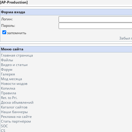
[
AP-Production
]
Форма входа
Логин:
Пароль:
запомнить
Забыл 
Меню сайта
Главная страница
Файлы
Видео и статьи
Форум
Галерея
Мод месяца
Новости модов
Копилка
Правила
Ret. to Pri.
Доска объявлений
Каталог сайтов
Наши баннеры
Реклама на сайте
Стать партнёром
SOC
CS