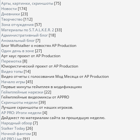
Арты, картинки, скриншоты
[75]
Новости
[174]
Дневники
[23]
Творчество
[112]
Зона отчуждения
[57]
Материалы по S.T.A.L.K.E.R. 2
[33]
Административный блог
[18]
Аномальный блог
[7]
Блог Wolfstalker о новостях AP Production
Один день в зоне
[27]
Арт хаус проект от AP Production
Перемотка
[8]
Юмористический проект от AP Production
Видео топы
[14]
Видео отчеты с голосования Мод Месяца от AP Production
Начало игры
[45]
Первые минуты геймплея в модификациях
Геймплейные нарезки
[22]
Геймплейные видеомиксы от APPRO
Скриншоты недели
[39]
Лучшие скриншоты от наших игроков.
AP PRO: Итоги недели
[4]
Дайджест по материалам сайта за прошедшую неделю.
Народный обзор
[7]
Stalker Today
[26]
Ночной фантом
[3]
AP PRO Live
[91]