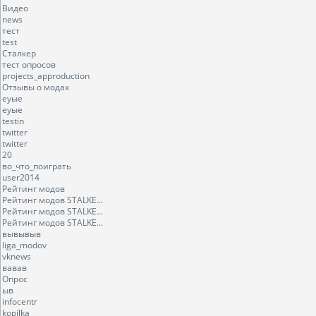
Видео
news
тест
test
Сталкер
тест опросов
projects_approduction
Отзывы о модах
еуые
еуые
testin
twitter
twitter
20
во_что_поиграть
user2014
Рейтинг модов
Рейтинг модов STALKE...
Рейтинг модов STALKE...
Рейтинг модов STALKE...
вывывыв
liga_modov
vknews
вавав
Опрос
ыв
infocentr
kopilka