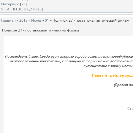
Интервью
[23]
S.T.A.L.K.E.R.: DayZ RP
[3]
Главная
»
2013
»
Июнь
»
01
» Полигон 27 - постапокалиптический фильм
Полигон 27 - постапокалиптический фильм
Постъядерный мир. Среди руин старого города возвышается город-убежи
местоположении технологий, с помощью которых можно восстановить
путешествие к этому месту 
Первый трейлер худо
(Проект п
Ст
Продюсер / режиссер / автор сценар
Артем Мирошин (
Планируется премьерный показ в сети кинотеатр