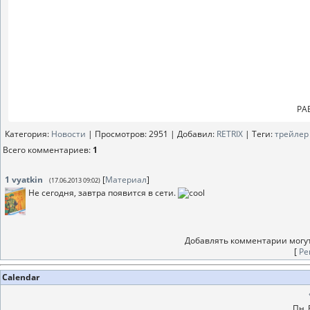
В
Виктория Зогий, Никита Мокиев, Егор Медведев, Дмитрий Олейник,
Перминов, Николай Шляков, Сергей Цеплый, Сергей Маркин, Олег Конд
Алексей Сел
РА
Категория
:
Новости
|
Просмотров
: 2951 |
Добавил
:
RETRIX
|
Теги
:
трейлер
Всего комментариев
:
1
1
vyatkin
[
Материал
]
(17.06.2013 09:02)
Не сегодня, завтра появится в сети.
Добавлять комментарии могут
[
Ре
Calendar
Пн