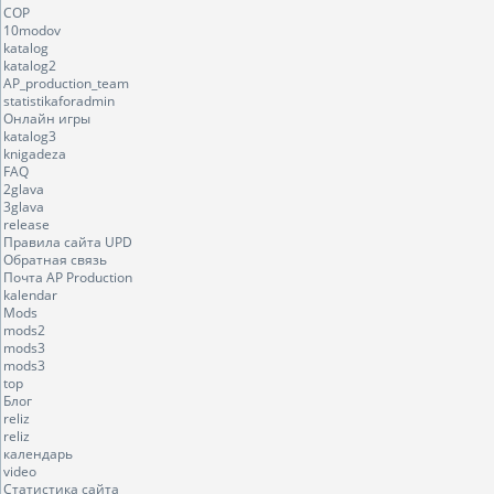
COP
10modov
katalog
katalog2
AP_production_team
statistikaforadmin
Онлайн игры
katalog3
knigadeza
FAQ
2glava
3glava
release
Правила сайта UPD
Обратная связь
Почта AP Production
kalendar
Mods
mods2
mods3
mods3
top
Блог
reliz
reliz
календарь
video
Статистика сайта