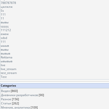
788787878
цжлжлж
Ss
111
11
вывы
цццц
111212
ewew
sdsd
111
ыыыв
вывы
вывыв
Reklama
ывывыв
live
live_stream
test_stream
Test
Categories
Видео
[860]
Дневники разработчиков
[90]
Разное
[156]
Статьи
[262]
Мнения, аналитика
[109]