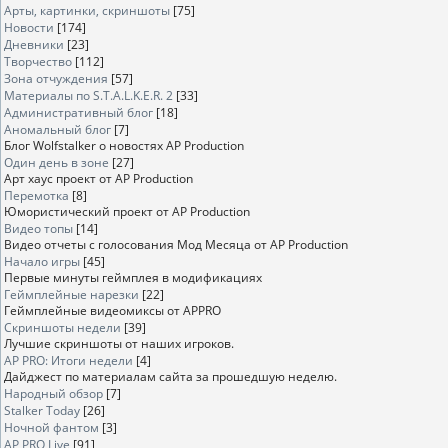
Арты, картинки, скриншоты
[75]
Новости
[174]
Дневники
[23]
Творчество
[112]
Зона отчуждения
[57]
Материалы по S.T.A.L.K.E.R. 2
[33]
Административный блог
[18]
Аномальный блог
[7]
Блог Wolfstalker о новостях AP Production
Один день в зоне
[27]
Арт хаус проект от AP Production
Перемотка
[8]
Юмористический проект от AP Production
Видео топы
[14]
Видео отчеты с голосования Мод Месяца от AP Production
Начало игры
[45]
Первые минуты геймплея в модификациях
Геймплейные нарезки
[22]
Геймплейные видеомиксы от APPRO
Скриншоты недели
[39]
Лучшие скриншоты от наших игроков.
AP PRO: Итоги недели
[4]
Дайджест по материалам сайта за прошедшую неделю.
Народный обзор
[7]
Stalker Today
[26]
Ночной фантом
[3]
AP PRO Live
[91]