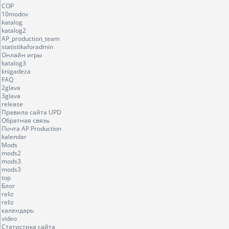
COP
10modov
katalog
katalog2
AP_production_team
statistikaforadmin
Онлайн игры
katalog3
knigadeza
FAQ
2glava
3glava
release
Правила сайта UPD
Обратная связь
Почта AP Production
kalendar
Mods
mods2
mods3
mods3
top
Блог
reliz
reliz
календарь
video
Статистика сайта