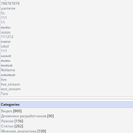
788787878
цжлжлж
Ss
111
11
вывы
цццц
111212
ewew
sdsd
111
ыыыв
вывы
вывыв
Reklama
ывывыв
live
live_stream
test_stream
Test
Categories
Видео
[860]
Дневники разработчиков
[90]
Разное
[156]
Статьи
[262]
Мнения, аналитика
[109]