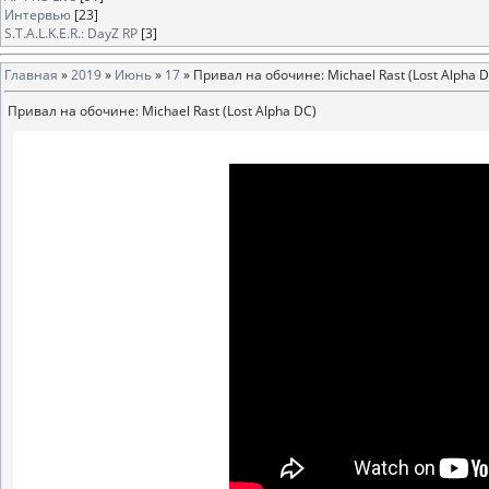
Интервью
[23]
S.T.A.L.K.E.R.: DayZ RP
[3]
Главная
»
2019
»
Июнь
»
17
» Привал на обочине: Michael Rast (Lost Alpha D
Привал на обочине: Michael Rast (Lost Alpha DC)