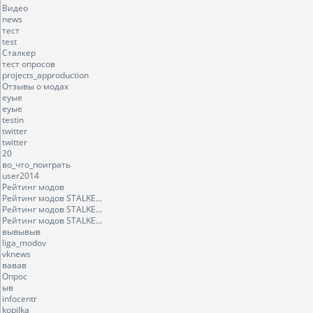
Видео
news
тест
test
Сталкер
тест опросов
projects_approduction
Отзывы о модах
еуые
еуые
testin
twitter
twitter
20
во_что_поиграть
user2014
Рейтинг модов
Рейтинг модов STALKE...
Рейтинг модов STALKE...
Рейтинг модов STALKE...
вывывыв
liga_modov
vknews
вавав
Опрос
ыв
infocentr
kopilka