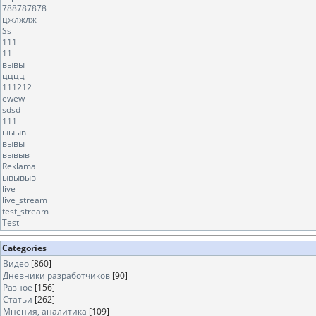
788787878
цжлжлж
Ss
111
11
вывы
цццц
111212
ewew
sdsd
111
ыыыв
вывы
вывыв
Reklama
ывывыв
live
live_stream
test_stream
Test
Categories
Видео
[860]
Дневники разработчиков
[90]
Разное
[156]
Статьи
[262]
Мнения, аналитика
[109]