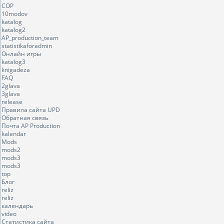
COP
10modov
katalog
katalog2
AP_production_team
statistikaforadmin
Онлайн игры
katalog3
knigadeza
FAQ
2glava
3glava
release
Правила сайта UPD
Обратная связь
Почта AP Production
kalendar
Mods
mods2
mods3
mods3
top
Блог
reliz
reliz
календарь
video
Статистика сайта