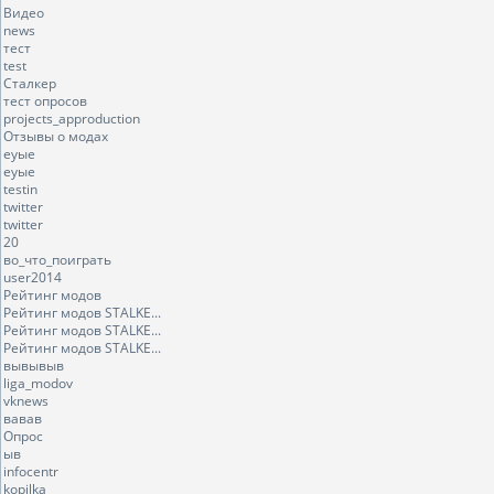
Видео
news
тест
test
Сталкер
тест опросов
projects_approduction
Отзывы о модах
еуые
еуые
testin
twitter
twitter
20
во_что_поиграть
user2014
Рейтинг модов
Рейтинг модов STALKE...
Рейтинг модов STALKE...
Рейтинг модов STALKE...
вывывыв
liga_modov
vknews
вавав
Опрос
ыв
infocentr
kopilka