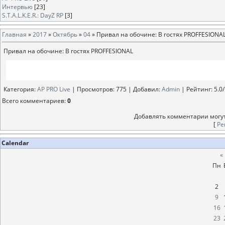
Интервью
[23]
S.T.A.L.K.E.R.: DayZ RP
[3]
Главная
»
2017
»
Октябрь
»
04
» Привал на обочине: В гостях PROFFESIONA
Привал на обочине: В гостях PROFFESIONAL
Категория
:
AP PRO Live
|
Просмотров
: 775 |
Добавил
:
Аdmin
|
Рейтинг
:
5.0
/
Всего комментариев
:
0
Добавлять комментарии могут
[
Ре
Calendar
«
Пн
2
9
16
23