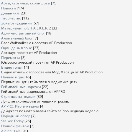
Арты, картинки, скриншоты
[75]
Новости
[174]
Дневники
[23]
Творчество
[112]
Зона отчуждения
[57]
Материалы по S.T.A.L.K.E.R. 2
[33]
Административный блог
[18]
Аномальный блог
[7]
Блог Wolfstalker о новостях AP Production
Один день в зоне
[27]
Арт хаус проект от AP Production
Перемотка
[8]
Юмористический проект от AP Production
Видео топы
[14]
Видео отчеты с голосования Мод Месяца от AP Production
Начало игры
[45]
Первые минуты геймплея в модификациях
Геймплейные нарезки
[22]
Геймплейные видеомиксы от APPRO
Скриншоты недели
[39]
Лучшие скриншоты от наших игроков.
AP PRO: Итоги недели
[4]
Дайджест по материалам сайта за прошедшую неделю.
Народный обзор
[7]
Stalker Today
[26]
Ночной фантом
[3]
AP PRO Live
[91]