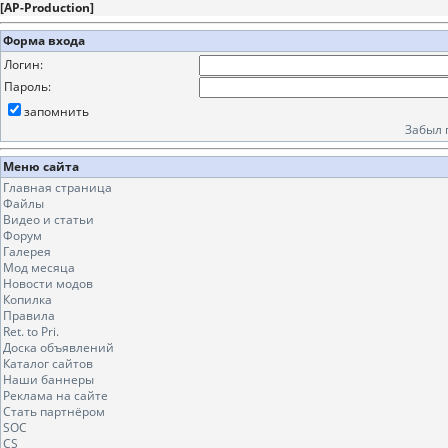
[
AP-Production
]
Форма входа
Логин:
Пароль:
запомнить
Забыл 
Меню сайта
Главная страница
Файлы
Видео и статьи
Форум
Галерея
Мод месяца
Новости модов
Копилка
Правила
Ret. to Pri.
Доска объявлений
Каталог сайтов
Наши баннеры
Реклама на сайте
Стать партнёром
SOC
CS