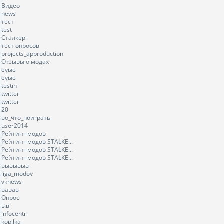
Видео
news
тест
test
Сталкер
тест опросов
projects_approduction
Отзывы о модах
еуые
еуые
testin
twitter
twitter
20
во_что_поиграть
user2014
Рейтинг модов
Рейтинг модов STALKE...
Рейтинг модов STALKE...
Рейтинг модов STALKE...
вывывыв
liga_modov
vknews
вавав
Опрос
ыв
infocentr
kopilka