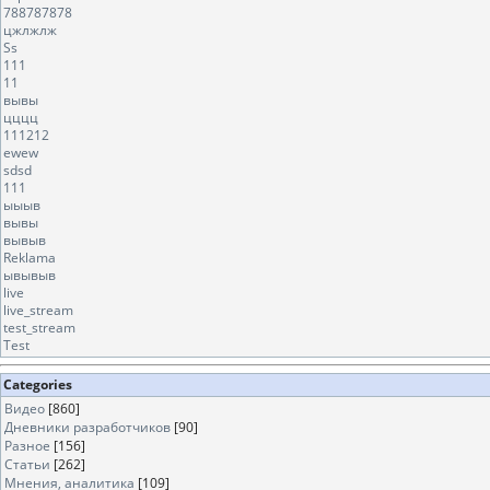
788787878
цжлжлж
Ss
111
11
вывы
цццц
111212
ewew
sdsd
111
ыыыв
вывы
вывыв
Reklama
ывывыв
live
live_stream
test_stream
Test
Categories
Видео
[860]
Дневники разработчиков
[90]
Разное
[156]
Статьи
[262]
Мнения, аналитика
[109]