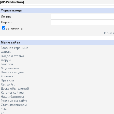
[
AP-Production
]
Форма входа
Логин:
Пароль:
запомнить
Забыл 
Меню сайта
Главная страница
Файлы
Видео и статьи
Форум
Галерея
Мод месяца
Новости модов
Копилка
Правила
Ret. to Pri.
Доска объявлений
Каталог сайтов
Наши баннеры
Реклама на сайте
Стать партнёром
SOC
CS