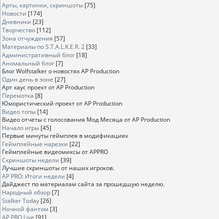
Арты, картинки, скриншоты
[75]
Новости
[174]
Дневники
[23]
Творчество
[112]
Зона отчуждения
[57]
Материалы по S.T.A.L.K.E.R. 2
[33]
Административный блог
[18]
Аномальный блог
[7]
Блог Wolfstalker о новостях AP Production
Один день в зоне
[27]
Арт хаус проект от AP Production
Перемотка
[8]
Юмористический проект от AP Production
Видео топы
[14]
Видео отчеты с голосования Мод Месяца от AP Production
Начало игры
[45]
Первые минуты геймплея в модификациях
Геймплейные нарезки
[22]
Геймплейные видеомиксы от APPRO
Скриншоты недели
[39]
Лучшие скриншоты от наших игроков.
AP PRO: Итоги недели
[4]
Дайджест по материалам сайта за прошедшую неделю.
Народный обзор
[7]
Stalker Today
[26]
Ночной фантом
[3]
AP PRO Live
[91]