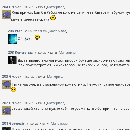
204
Gruver
[
Материал
]
(11.04.2017 19:56)
Хош прикол. Ели бы Ребор не кого не цеплял вы бы всем табуном тут
даже в качестве срача
206
Plan
[
Материал
]
(11.04.2017 21:09)
Ой, фсё...
208
Kontro-zzz
[
Материал
]
(11.04.2017 22:12)
Да, ты правильно написал, риборн больше раскручивают хейтеры
Если присмотреться, их(хейтеров) не так уж и много, но кричат о
203
Gruver
[
Материал
]
(11.04.2017 19:49)
Ты не назоне, а в сталкерском комьютини. Петух тут самое ласково
202
Gruver
[
Материал
]
(11.04.2017 19:48)
это до какой степени нужно себя не уважать, что бы принять на свой
201
Geonezis
[
Материал
]
(11.04.2017 19:17)
Шикарный срач, все актеры молодцы и левые и правые)) Вспомнил