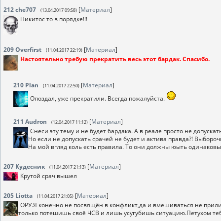
212
che707
[
Материал
]
(13.04.2017 09:58)
Никитос то в порядке!!!
209
Overfirst
[
Материал
]
(11.04.2017 22:19)
Настоятельно требую прекратить весь этот бардак. Спасибо.
210
Plan
[
Материал
]
(11.04.2017 22:50)
Опоздал, уже прекратили. Всегда пожалуйста.
211
Audron
[
Материал
]
(12.04.2017 11:12)
Снеси эту тему и не будет бардака. А в реале просто не допускать
Но если не допускать срачей не будет и актива правда?! Выбороч
На мой вгляд коль есть правила. То они должны юыть одинаковы 
207
Кудесник
[
Материал
]
(11.04.2017 21:13)
Крутой срач вышел
205
Liotta
[
Материал
]
(11.04.2017 21:05)
ОРУ.Я конечно не посвящён в конфликт,да и вмешиваться не прили
только потешишь своё ЧСВ и лишь усугубишь ситуацию.Петухом тебя