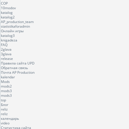
COP
10modov
katalog
katalog2
AP_production_team
statistikaforadmin
Онлайн игры
katalog3
knigadeza
FAQ
2glava
3glava
release
Правила сайта UPD
Обратная связь
Почта AP Production
kalendar
Mods
mods2
mods3
mods3
top
Блог
reliz
reliz
календарь
video
Статистика сайта