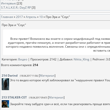
Интервью
[23]
S.T.A.L.K.E.R.: DayZ RP
[3]
Главная
»
2017
»
Апрель
»
10
» Про Эра и "Соус"
Про Эра и "Соус"
Всем привет! Возможно вы знаете о серии модификаций под назван
аудиторию, причём немалую, а значит разработчики работают в п
которого недавно появились волнения. Связаны они с определёнными 
вставить св
Категория
:
Видео
|
Просмотров
: 2142 |
Добавил
:
Nikita_Kling
|
Рейтинг
:
3.
Всего комментариев
:
214
214
Darind
[
Материал
]
(18.04.2017 11:56)
Это то видео которое ютуб заблокировал за "нарушение правил Y
213
STALKER-CET
[
Материал
]
(18.04.2017 09:47)
Закройте тему забудте срач и всё, если так реагировать проще взят