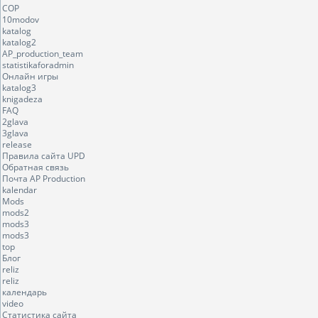
COP
10modov
katalog
katalog2
AP_production_team
statistikaforadmin
Онлайн игры
katalog3
knigadeza
FAQ
2glava
3glava
release
Правила сайта UPD
Обратная связь
Почта AP Production
kalendar
Mods
mods2
mods3
mods3
top
Блог
reliz
reliz
календарь
video
Статистика сайта