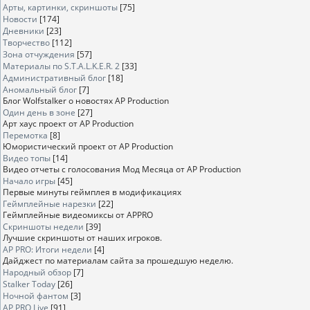
Арты, картинки, скриншоты
[75]
Новости
[174]
Дневники
[23]
Творчество
[112]
Зона отчуждения
[57]
Материалы по S.T.A.L.K.E.R. 2
[33]
Административный блог
[18]
Аномальный блог
[7]
Блог Wolfstalker о новостях AP Production
Один день в зоне
[27]
Арт хаус проект от AP Production
Перемотка
[8]
Юмористический проект от AP Production
Видео топы
[14]
Видео отчеты с голосования Мод Месяца от AP Production
Начало игры
[45]
Первые минуты геймплея в модификациях
Геймплейные нарезки
[22]
Геймплейные видеомиксы от APPRO
Скриншоты недели
[39]
Лучшие скриншоты от наших игроков.
AP PRO: Итоги недели
[4]
Дайджест по материалам сайта за прошедшую неделю.
Народный обзор
[7]
Stalker Today
[26]
Ночной фантом
[3]
AP PRO Live
[91]