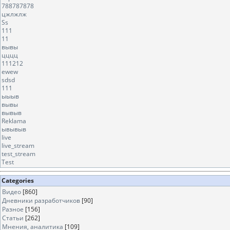
788787878
цжлжлж
Ss
111
11
вывы
цццц
111212
ewew
sdsd
111
ыыыв
вывы
вывыв
Reklama
ывывыв
live
live_stream
test_stream
Test
Categories
Видео
[860]
Дневники разработчиков
[90]
Разное
[156]
Статьи
[262]
Мнения, аналитика
[109]