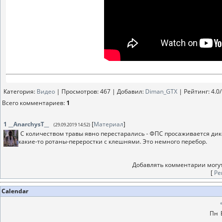
Категория
:
Видео
|
Просмотров
: 467 |
Добавил
:
Diman_GTX
|
Рейтинг
:
4.0
/
Всего комментариев
:
1
1
__AnarchysT__
[
Материал
]
(29.09.2019 14:52)
С количеством травы явно перестарались - ФПС просаживается дик
какие-то ротаны-переростки с клешнями. Это немного перебор.
Добавлять комментарии могут
[
Ре
Calendar
Пн