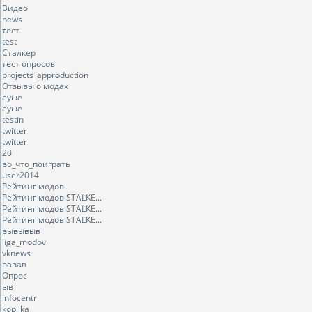
Видео
news
тест
test
Сталкер
тест опросов
projects_approduction
Отзывы о модах
еуые
еуые
testin
twitter
twitter
20
во_что_поиграть
user2014
Рейтинг модов
Рейтинг модов STALKE...
Рейтинг модов STALKE...
Рейтинг модов STALKE...
вывывыв
liga_modov
vknews
вавав
Опрос
ыв
infocentr
kopilka