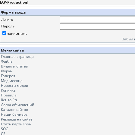
[
AP-Production
]
Форма входа
Логин:
Пароль:
запомнить
Забыл 
Меню сайта
Главная страница
Файлы
Видео и статьи
Форум
Галерея
Мод месяца
Новости модов
Копилка
Правила
Ret. to Pri.
Доска объявлений
Каталог сайтов
Наши баннеры
Реклама на сайте
Стать партнёром
SOC
CS