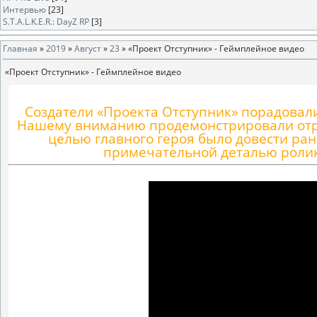
Интервью
[23]
S.T.A.L.K.E.R.: DayZ RP
[3]
Главная
»
2019
»
Август
»
23
» «Проект Отступник» - Геймплейное видео
«Проект Отступник» - Геймплейное видео
Создатели «Проекта Отступник» порадова
Нашему вниманию продемонстрировали отрыв
целью главного героя было довести ран
примечательной деталью ролик