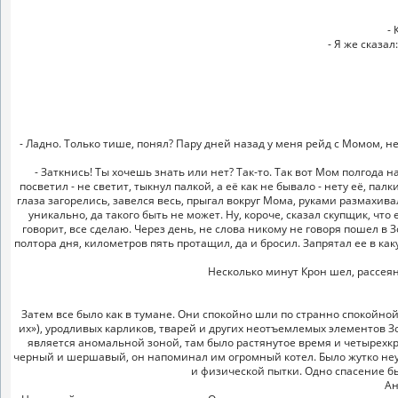
- 
- Я же сказа
- Ладно. Только тише, понял? Пару дней назад у меня рейд с Момом, н
- Заткнись! Ты хочешь знать или нет? Так-то. Так вот Мом полгода 
посветил - не светит, тыкнул палкой, а её как не бывало - нету её, пал
глаза загорелись, завелся весь, прыгал вокруг Мома, руками размахива
уникально, да такого быть не может. Ну, короче, сказал скупщик, что 
говорит, все сделаю. Через день, не слова никому не говоря пошел в Зо
полтора дня, километров пять протащил, да и бросил. Запрятал ее в как
Несколько минут Крон шел, рассе
Затем все было как в тумане. Они спокойно шли по странно спокойной
их»), уродливых карликов, тварей и других неотъемлемых элементов З
является аномальной зоной, там было растянутое время и четырехк
черный и шершавый, он напоминал им огромный котел. Было жутко неуд
и физической пытки. Одно спасение бы
Ан