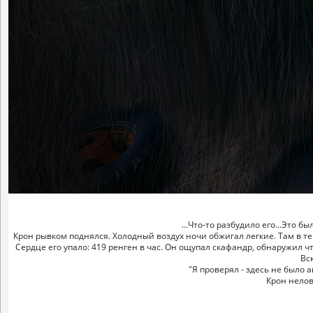
...Что-то разбудило его...Это 
Крон рывком поднялся. Холодный воздух ночи обжигал легкие. Там в тем
Сердце его упало: 419 ренген в час. Он ощупал скафандр, обнаружил чт
Вс
"Я проверял - здесь не было а
Крон нелов