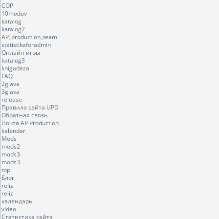
COP
10modov
katalog
katalog2
AP_production_team
statistikaforadmin
Онлайн игры
katalog3
knigadeza
FAQ
2glava
3glava
release
Правила сайта UPD
Обратная связь
Почта AP Production
kalendar
Mods
mods2
mods3
mods3
top
Блог
reliz
reliz
календарь
video
Статистика сайта