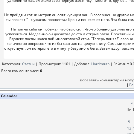
удивленно нашел около себя черную жестянку. "Место-то, другое..." 
Не пройдя и сотни метров он опять увидел чан. В совершенно другом ме
ты проклят!" - с ужасом прошептал Крон и понесся от него. Эта была с
Не помня себя он побежал что было сил. Что-то больно ударило его
успокоиться. Медленно он досчитал до ста и открыл глаза. Проклятый ч
Вдалеке послышался вой многоголосой стаи. "Теперь понял?" словно бы
количество вопросов что их бы хватило на целую книгу. Самыми ярким
отсутствует, он потерял его в минуту безумного бега. Затем вдруг рассме
Категория
:
Статьи
|
Просмотров
: 1101 |
Добавил
:
Hardtmuth
|
Рейтинг
:
0.
Всего комментариев
:
0
Добавлять комментарии могут
[
Ре
Calendar
«
Пн
5
12