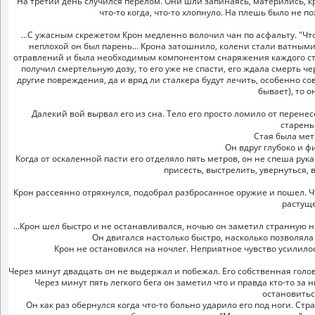
На третий день случился перелом. Они шли запинаясь, матерились, к
что-то когда, что-то хлопнуло. На плешь было не по
...С ужасным скрежетом Крон медленно волочил чан по асфальту. "Чтоб
неплохой он был парень... Крона затошнило, колени стали ватными,
отравлений и была необходимым компонентом снаряжения каждого сталк
получил смертельную дозу, то его уже не спасти, его ждала смерть ч
другие повреждения, да и вряд ли сталкера будут лечить, особенно с
бывает), то 
Далекий вой вырвал его из сна. Тело его просто ломило от перенес
старень
Стая была мет
Он вдруг глубоко и ф
Когда от оскаленной пасти его отделяло пять метров, он не спеша рук
присесть, выстрелить, увернуться,
Крон рассеянно отряхнулся, подобрал разбросанное оружие и пошел. Что
растуще
...Крон шел быстро и не останавливался, ночью он заметил странную н
Он двигался настолько быстро, насколько позволяла 
Крон не остановился на ночлег. Неприятное чувство усилилос
Через минут двадцать он не выдержал и побежал. Его собственная голо
Через минут пять легкого бега он заметил что и правда кто-то за
остановитьс
Он как раз обернулся когда что-то больно ударило его под ноги. Стр