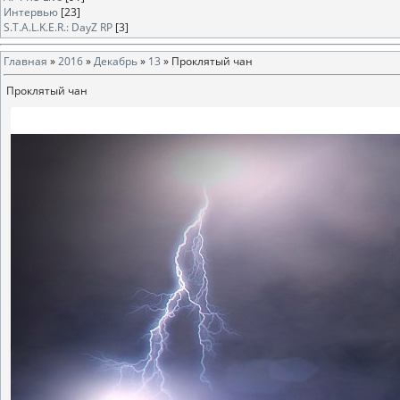
Интервью
[23]
S.T.A.L.K.E.R.: DayZ RP
[3]
Главная
»
2016
»
Декабрь
»
13
» Проклятый чан
Проклятый чан