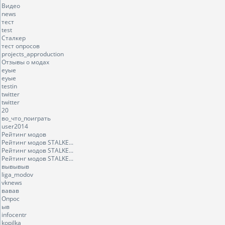
Видео
news
тест
test
Сталкер
тест опросов
projects_approduction
Отзывы о модах
еуые
еуые
testin
twitter
twitter
20
во_что_поиграть
user2014
Рейтинг модов
Рейтинг модов STALKE...
Рейтинг модов STALKE...
Рейтинг модов STALKE...
вывывыв
liga_modov
vknews
вавав
Опрос
ыв
infocentr
kopilka