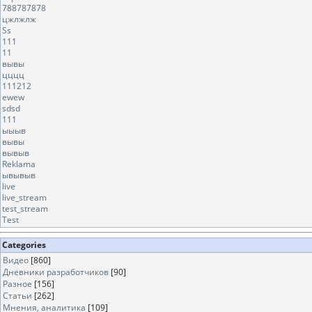
788787878
цжлжлж
Ss
111
11
вывы
цццц
111212
ewew
sdsd
111
ыыыв
вывы
вывыв
Reklama
ывывыв
live
live_stream
test_stream
Test
Categories
Видео
[860]
Дневники разработчиков
[90]
Разное
[156]
Статьи
[262]
Мнения, аналитика
[109]