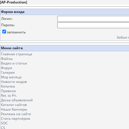
[
AP-Production
]
Форма входа
Логин:
Пароль:
запомнить
Забыл 
Меню сайта
Главная страница
Файлы
Видео и статьи
Форум
Галерея
Мод месяца
Новости модов
Копилка
Правила
Ret. to Pri.
Доска объявлений
Каталог сайтов
Наши баннеры
Реклама на сайте
Стать партнёром
SOC
CS