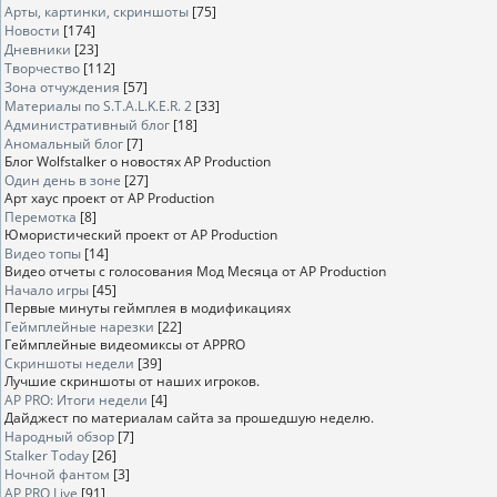
Арты, картинки, скриншоты
[75]
Новости
[174]
Дневники
[23]
Творчество
[112]
Зона отчуждения
[57]
Материалы по S.T.A.L.K.E.R. 2
[33]
Административный блог
[18]
Аномальный блог
[7]
Блог Wolfstalker о новостях AP Production
Один день в зоне
[27]
Арт хаус проект от AP Production
Перемотка
[8]
Юмористический проект от AP Production
Видео топы
[14]
Видео отчеты с голосования Мод Месяца от AP Production
Начало игры
[45]
Первые минуты геймплея в модификациях
Геймплейные нарезки
[22]
Геймплейные видеомиксы от APPRO
Скриншоты недели
[39]
Лучшие скриншоты от наших игроков.
AP PRO: Итоги недели
[4]
Дайджест по материалам сайта за прошедшую неделю.
Народный обзор
[7]
Stalker Today
[26]
Ночной фантом
[3]
AP PRO Live
[91]