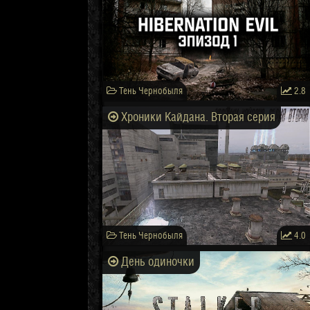
Тень Чернобыля
2.8
Хроники Кайдана. Вторая серия
Тень Чернобыля
4.0
День одиночки