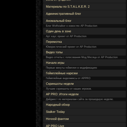
Материалы по S.T.A.L.K.E.R. 2
Административный блог
Аномальный блог
Блог Wolfstalker о новостях AP Production
Один день в зоне
Арт хаус проект от AP Production
Перемотка
Юмористический проект от AP Production
Видео топы
Видео отчеты с голосования Мод Месяца от AP Production
Начало игры
Первые минуты геймплея в модификациях
Геймплейные нарезки
Геймплейные видеомиксы от APPRO
Скриншоты недели
Лучшие скриншоты от наших игроков.
AP PRO: Итоги недели
Дайджест по материалам сайта за прошедшую неделю.
Народный обзор
Stalker Today
Ночной фантом
AP PRO Live