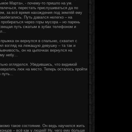
мое Марта», - почему-то пришло на ум.
отвлечься, перестать прислушиваться да по
чем, за всё время нахождения под землёй ему
разбегались. Путь давался нелегко – на
 пробираться через горы мусора – но парень
освещая путь сжатым в зубах телефоном и
нел…
 прыжка он вернулся в спальню, схватил с
ил взгляд на лежащую девушку – та так и
бывчивость, он на цыпочках вернулся на
нему небу…
льно огляделся. Убедившись, что видимой
озвратить люк на место. Теперь осталось пройти
в путь…
акомо такое состояние. Он ведь научился жить
концов – всё как у людей! Ну, чего ему больше