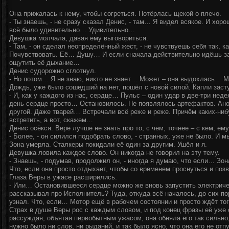
Она прижалась к нему, чтобы согреться. Потёрлась щекой о плечо.
- Ты знаешь, - не сразу сказал Денис, - там… Я видел всякое. И хоро
всё было удивительно… Удивительно…
Девушка молчала, давая ему выговориться.
- Там, - он сделал неопределённый жест, - не чувствуешь себя так, 
Почувствовать. Её… Душу… И если сначала действительно идёшь з
ощутить её дыхание…
Денис судорожно сглотнул.
- Но потом… Я не знаю, никто не знает… Может – она выдохлась… Мож
Дождь, уже было сошедший на нет, пошёл с новой силой. Капли засту
- И, как у каждого из нас, сердце… Пульс – один удар в две-три нед
день сердце просто… Остановилось. Не появлялось артефактов. Ано
другой. Даже тварей… Встречали всё реже и реже. Причём каких-ни
встретить, а вот, скажем…
Денис осёкся. Вере лучше не знать про то, с чем, точнее – с кем, ем
- Более, - он силился подобрать слово, - странных, уже не было. И 
Зона умерла. Сталкеры покидали её один за другим. Ушёл и я.
Девушка ловила каждое слово. Он никогда не говорил на эту тему.
- Знаешь, - подумав, продолжил он, - иногда я думаю, что если… Зо
Что, если она просто отдыхает, чтобы со временем проснуться и поз
Глаза Веры в ужасе расширились.
- Или… Остановившееся сердце можно же вновь запустить электриче
рассказывал про Исполнитель? Туда, откуда всё началось, до сих по
узнал. Что, если… Мотор ещё в рабочем состоянии и просто ждёт того
Страх в душе Веры рос с каждым словом, и под конец фразы её уже 
рассуждая, объятая первобытным ужасом, она обняла его так сильно
нужно было ни слов, ни рыданий, и так было ясно, что она его не отпу