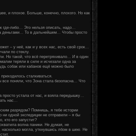
шее, и плохое. Больше, конечно, плохого. Но как
как где-либо… Это нельзя описать, надо…
а деньгами… То в дальнейшем… Чтобы просто
ет – у неё, как и у всех нас, есть свой срок…
чали по стеклу.
ели. Но такой, что всё перетряхивало… И в один
малии теряли в силе и исчезали одна за
будь собак или кабанов ещё можно было
у приходилось сталкиваться.
мы все поняли, что Зона стала безопасна… Что
на просто устала от нас, и взяла передышку…
вать нас…
ским разрядом? Помнишь, я тебе истории
р ни одной экспедиции не отправили – я бы
, кто его запустит?
охватила волна паники. Не думая, не
, насколько могла, уткнувшись лбом в шею. Не
стит.