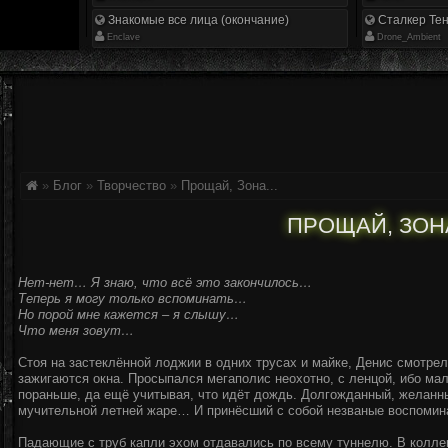
Знакомые все лица (окончание)
Сталкер Тен
Enclave
Drone_Ambient
»
Блог
»
Творчество
»
Прощай, Зона...
ПРОЩАЙ, ЗОНА
Нет-нет… Я знаю, что всё это закончилось…
Теперь я могу только вспоминать…
Но порой мне кажется – я слышу…
Что меня зовут…
Стоя на застеклённой лоджии в одних трусах и майке, Денис смотрел
зажигаются окна. Просыпался мегаполис неохотно, с ленцой, ибо мал
пораньше, да ещё учитывая, что идёт дождь. Долгожданный, желанн
мучительной летней жаре… И принёсший с собой незваные воспомин
Падающие с труб капли эхом отдавались по всему туннелю. В коллек