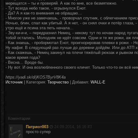
мерещатся – ты и проверяй. А как по мне, все безмятежно.
- Тут всегда небо такое, - огрызнулся Енот.
- Да? А я как-то внимания не обращаю…
- Многое уже не замечаешь, - проворчал спутник, с облегчением прис
Ночью, блин, спал как убитый. А я нет, - он снял очки и потёр глаза,
утро ещё и псина эта петь начала…
- Зву-ки-и-и, – передразнил Немец, - некому тут по ночам народ пугат
тобой остались. Молодняк не идёт совсем. Одни и те же рожи, аж пл
- Как знаешь, - пробормотал Енот, проигнорировав плевки в рожи. - Н
Ну нафиг. В следующий раз лучше до деревни дойдём. Или до АТП х
- Как скажешь, - Немец закинул на плечи тяжёлый рюкзак и рывком по
какое время года?
- Весна… Вроде бы.
- Ну вот. И она возлюбленного своего кличет. Только что-то он всё н
https://yadi.sk/d/jKOS7ByrV8K4a
Источник
|
Категория:
Творчество
| Добавил:
WALL-E
Коментарии
Патриот003
24.09.2014, 16:16 #
3
просто супер