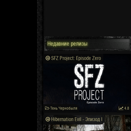
Недавние релизы
SFZ Project: Episode Zero
Тень Чернобыля
4.8
Hibernation Evil - Эпизод I