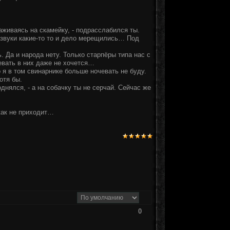
аживаясь на скамейку, - подрасслабился ты.
 - звуки какие-то то и дело мерещились… Под
ь. Да и народа нету. Только старпёры типа нас с
евать в них даже не хочется…
о я в том свинарнике больше ночевать не буду.
отя бы.
днялся, - а на собачку ты не серчай. Сейчас же
икак не приходит…
0