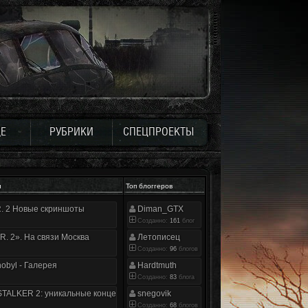
Е
РУБРИКИ
СПЕЦПРОЕКТЫ
и
Топ блоггеров
.R. 2 Новые скриншоты
Diman_GTX
Созданно:
161
блог
.R. 2». На связи Москва
Летописец
Созданно:
96
блогов
nobyl - Галерея
Hardtmuth
Созданно:
83
блога
TALKER 2: уникальные концепт-арты
snegovik
Созданно:
68
блогов