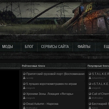
МОДЫ
БЛОГ
СЕРВИСЫ САЙТА
ФАЙЛЫ
ЕЩ
Рейтинговые блоги
Популярные блог
Припятский грузовой порт (Воспоминания ликвидатора)
S.T.A.L.K.E
racindp
JohannHirsch
5 лучших короткометражек по играм
«S.T.A.L.K.E
snegovik
snegovik
Хроники Зоны. Локация «Янтарь»
Call of Cher
snegovik
Wolfstalker
Dead Autumn - Нарезка
Бестиарий S
Wolfstalker
Аdmin