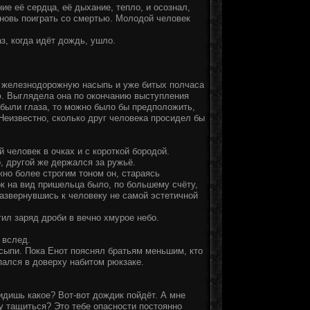
е её сердца, её дыхание, тепло, и осознал,
 вновь поиграть со смертью. Молодой человек
з, когда идёт дождь, ушло.
на железнодорожную насыпь и уже битых полчаса
ю. Выглядела она по окончанию выступления
 были глаза, то можно было бы предположить,
Неизвестно, сколько друг человека просидел бы
 человек в очках и с короткой бородой.
, другой же держался за ружьё.
но более строгим тоном он, стараясь
ок на вид пришельца было, по большему счёту,
развернувшись к человеку не самой эстетичной
тил заряд дроби в вечно хмурое небо.
 вслед.
асыпи. Пока Енот пояснял братьям меньшим, кто
пался в доверху набитом рюкзаке.
 видишь какое? Вот-вот дождик пойдёт. А мне
у тащиться? Это тебе опасности постоянно