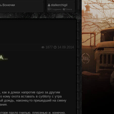
ь Вонючки
stalkerchigil
Созданно:
62
блога
1877
14.09.2014
...
, как в домах напротив одно за другим
о кому охота вставать в субботу с утра
ый дождь, наконец-то пришедший на смену
ания.
торе пахло гнилью, плесенью и, конечно,