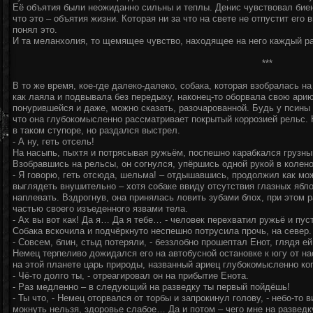
Её объятия были неожиданно сильны и теплы. Денис чувствовал биени
что это – объятия жизни. Которая ни за что на свете не отпустит его
понял это.
И та меланхолия, то щемящее чувство, находящее на него каждый ра
***
В то же время, кое-где далеко-далеко, собака, которая взобралась 
как лаяла и подвывала без передыху, наконец-то оборвала свою ари
понурившейся и даже, можно сказать, разочарованной. Будь у псины
что она глубокомысленно рассматривает покрытый коррозией рельс. 
в таком ступоре, но раздался выстрел.
- А ну, геть отсель!
На насыпь, пыхтя и потрясывая ружьём, поспешно карабкался грузный
Взобравшись на рельсы, он согнулся, упёршись одной рукой в колено
- Я говорю, геть отсюда, шельма! – отдышавшись, продолжил как мож
выглядеть внушительно – хотя собаке ввиду отсутствия глазных ябл
наплевать. Вздрогнув, она принялась ловить зубами блох, при этом 
частью своего изъеденного язвами тела.
- Ах вы вот как! Да я… Да я тебе… - человек перехватил ружьё и пус
Собака вскочила и подчёркнуто неспешно потрусила прочь, на север.
- Совсем, блин, стыд потеряли, - беззлобно прошептал Енот, глядя ей
Немец терпеливо дожидался его на автобусной остановке к югу от н
на этой планете царь природы, названный ариец глубокомысленно ко
- Чё-то долго ты, - отреагировал он на прибытие Енота.
- Раз медленно – в следующий на разведку ты первый пойдёшь!
- Ты что, - Немец оторвался от торбы и запрокинул голову, - небо-то
мокнуть нельзя, здоровье слабое… Да и потом – чего мне на разведк