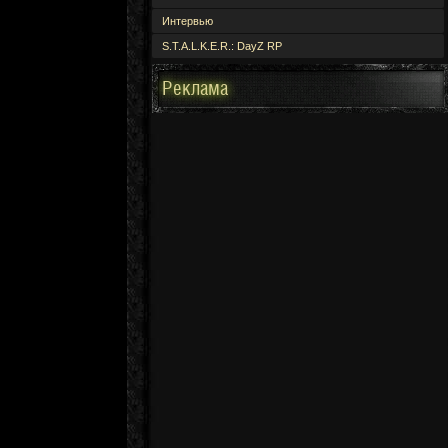
Интервью
S.T.A.L.K.E.R.: DayZ RP
Реклама