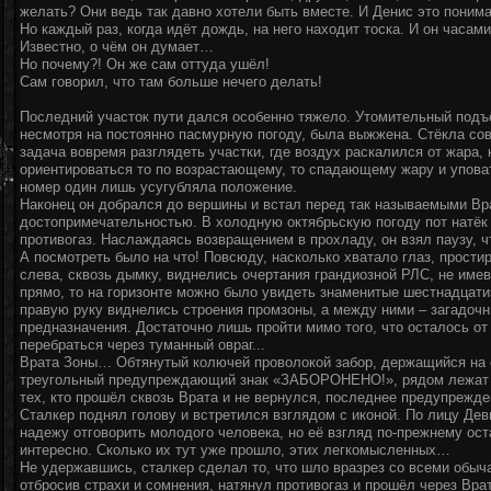
желать? Они ведь так давно хотели быть вместе. И Денис это понима
Но каждый раз, когда идёт дождь, на него находит тоска. И он часам
Известно, о чём он думает…
Но почему?! Он же сам оттуда ушёл!
Сам говорил, что там больше нечего делать!
Последний участок пути дался особенно тяжело. Утомительный подъё
несмотря на постоянно пасмурную погоду, была выжжена. Стёкла сове
задача вовремя разглядеть участки, где воздух раскалился от жара
ориентироваться то по возрастающему, то спадающему жару и уповат
номер один лишь усугубляла положение.
Наконец он добрался до вершины и встал перед так называемыми Вр
достопримечательностью. В холодную октябрьскую погоду пот натёк н
противогаз. Наслаждаясь возвращением в прохладу, он взял паузу, 
А посмотреть было на что! Повсюду, насколько хватало глаз, прости
слева, сквозь дымку, виднелись очертания грандиозной РЛС, не имев
прямо, то на горизонте можно было увидеть знаменитые шестнадцати
правую руку виднелись строения промзоны, а между ними – загадоч
предназначения. Достаточно лишь пройти мимо того, что осталось от
перебраться через туманный овраг...
Врата Зоны… Обтянутый колючей проволокой забор, держащийся на 
треугольный предупреждающий знак «ЗАБОРОНЕНО!», рядом лежат не
тех, кто прошёл сквозь Врата и не вернулся, последнее предупрежд
Сталкер поднял голову и встретился взглядом с иконой. По лицу Де
надежу отговорить молодого человека, но её взгляд по-прежнему ос
интересно. Сколько их тут уже прошло, этих легкомысленных…
Не удержавшись, сталкер сделал то, что шло вразрез со всеми обыч
отбросив страхи и сомнения, натянул противогаз и прошёл через Вр