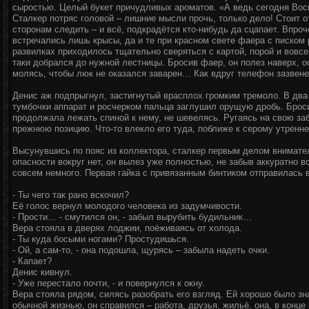
сыростью. Целый букет причудливых ароматов. «А ведь сегодня Вось
Сталкер потряс головой – лишние мысли прочь, только дело! Стоит 
сторонам следить – и всё, подкрадётся кто-нибудь да сцапает. Впро
встречались лишь крысы, да и те при красном свете фаера с писком 
развилках приходилось тщательно сверяться с картой, порой и вовсе
таки добрался до нужной лестницы. Бросив фаер, он полез наверх, 
молясь, чтобы люк не оказался заварен… Как вдруг телефон зазве
Денис аж подпрыгнул, застигнутый врасплох громким тремоло. В два
тумбочки аппарат и росчерком пальца заглушил орущую дробь. Брос
продолжала лежать спиной к нему, не шевелясь. Ругаясь на свою за
прежнюю позицию. Что-то влекло его туда, поближе к серому утрен
Высунувшись по пояс из коллектора, сталкер первым делом внимате
опасности вокруг нет, он вылез уже полностью, не забыв аккуратно в
совсем немного. Первая гайка с привязанным бинтиком отправилась 
- Ты чего так рано вскочил?
Её голос вернул молодого человека из задумчивости.
- Прости… - смутился он, - забыл вырубить будильник…
Вера стояла в дверях лоджии, поёживаясь от холода.
- Ты куда босыми ногами? Простудишься.
- Ой, а сам-то, - она подошла, щурясь – забыла надеть очки.
- Капает?
Денис кивнул.
- Уже перестало почти, - и повернулся к окну.
Вера стояла рядом, силясь разобрать его взгляд. Ей хорошо было зн
обычной жизнью, он справился – работа, друзья, жильё, она, в конце 