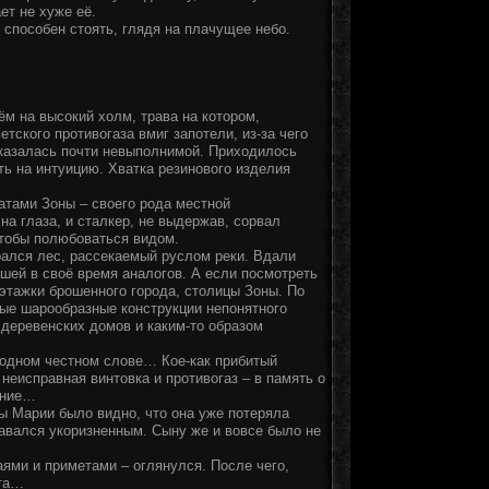
ет не хуже её.
и способен стоять, глядя на плачущее небо.
м на высокий холм, трава на котором,
тского противогаза вмиг запотели, из-за чего
, казалась почти невыполнимой. Приходилось
ь на интуицию. Хватка резинового изделия
атами Зоны – своего рода местной
а глаза, и сталкер, не выдержав, сорвал
чтобы полюбоваться видом.
рался лес, рассекаемый руслом реки. Вдали
шей в своё время аналогов. А если посмотреть
этажки брошенного города, столицы Зоны. По
ные шарообразные конструкции непонятного
 деревенских домов и каким-то образом
одном честном слове… Кое-как прибитый
исправная винтовка и противогаз – в память о
ение…
вы Марии было видно, что она уже потеряла
тавался укоризненным. Сыну же и вовсе было не
аями и приметами – оглянулся. После чего,
ата…