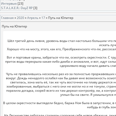
Интервью
[23]
S.T.A.L.K.E.R.: DayZ RP
[3]
Главная
»
2020
»
Апрель
»
17
» Путь на Юпитер
Путь на Юпитер
Шёл третий день ливня, уровень воды стал настолько большим что п
искать луч
Хорошо что на мосту, этого, как его, Преображенского что-ли, рассо
Вот и портовые краны, забраться что-ли, осмотреть окрестности. С тр
приток воды перекрыла какая-либо дамба и аномалия, и вот, идут силь
сдерживало воду начало давать слаб
Чуть не провалившись несколько раз из-за полностью проржавевших с
вокруг. Дождь ненадолго ослабел как бы давая мне возможность осмо
светилась, зона мать её, так же чуть восточнее на плаву держатс
зомбированные, выбраться с него они не могли но и не тонули, стран
поразила догадка, скорей всего их там держал контролёр, хм, а контр
уплыл бы на свите. Я ухмыльнулся 
В целом окрестности выглядели бедно, баржа Ноя была в запустении, в 
нибудь в глубь зо
На Лесничестве работали сталкеры сооружая себе новое убежище, окн