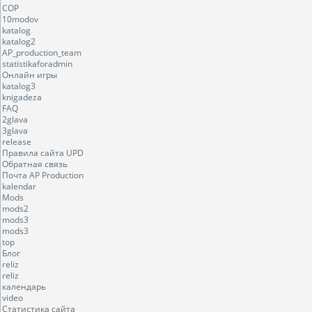
COP
10modov
katalog
katalog2
AP_production_team
statistikaforadmin
Онлайн игры
katalog3
knigadeza
FAQ
2glava
3glava
release
Правила сайта UPD
Обратная связь
Почта AP Production
kalendar
Mods
mods2
mods3
mods3
top
Блог
reliz
reliz
календарь
video
Статистика сайта