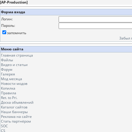
[
AP-Production
]
Форма входа
Логин:
Пароль:
запомнить
Забыл 
Меню сайта
Главная страница
Файлы
Видео и статьи
Форум
Галерея
Мод месяца
Новости модов
Копилка
Правила
Ret. to Pri.
Доска объявлений
Каталог сайтов
Наши баннеры
Реклама на сайте
Стать партнёром
SOC
CS