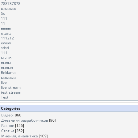
788787878
цжлжлж
Ss
111
11
вывы
цццц
111212
ewew
sdsd
111
ыыыв
вывы
вывыв
Reklama
ывывыв
live
live_stream
test_stream
Test
Categories
Видео
[860]
Дневники разработчиков
[90]
Разное
[156]
Статьи
[262]
Мнения, аналитика
[109]