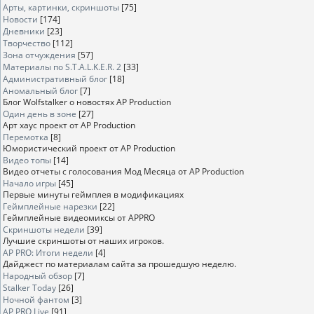
Арты, картинки, скриншоты
[75]
Новости
[174]
Дневники
[23]
Творчество
[112]
Зона отчуждения
[57]
Материалы по S.T.A.L.K.E.R. 2
[33]
Административный блог
[18]
Аномальный блог
[7]
Блог Wolfstalker о новостях AP Production
Один день в зоне
[27]
Арт хаус проект от AP Production
Перемотка
[8]
Юмористический проект от AP Production
Видео топы
[14]
Видео отчеты с голосования Мод Месяца от AP Production
Начало игры
[45]
Первые минуты геймплея в модификациях
Геймплейные нарезки
[22]
Геймплейные видеомиксы от APPRO
Скриншоты недели
[39]
Лучшие скриншоты от наших игроков.
AP PRO: Итоги недели
[4]
Дайджест по материалам сайта за прошедшую неделю.
Народный обзор
[7]
Stalker Today
[26]
Ночной фантом
[3]
AP PRO Live
[91]