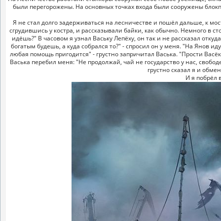
были перегорожены. На основных точках входа были сооружены блокпос
Я не стал долго задерживаться на лесничестве и пошёл дальше, к мо
сгрудившись у костра, и рассказывали байки, как обычно. Немного в ст
идёшь?" В часовом я узнал Ваську Лепёху, он так и не рассказал откуда 
богатым будешь, а куда собрался то?" - спросил он у меня. "На Янов ид
любая помощь пригодится" - грустно запричитал Васька. "Прости Васёк, 
Васька перебил меня: "Не продолжай, чай не государство у нас, свобод
грустно сказал я и обме
И я побрёл в