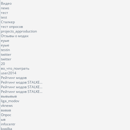
Видео
news
тест
test
Сталкер
тест опросов
projects_approduction
Отзывы о модах
еуые
еуые
testin
twitter
twitter
20
во_что_поиграть
user2014
Рейтинг модов
Рейтинг модов STALKE...
Рейтинг модов STALKE...
Рейтинг модов STALKE...
вывывыв
liga_modov
vknews
вавав
Опрос
ыв
infocentr
kopilka