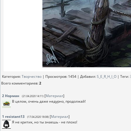
Категория
:
Творчество
|
Просмотров
: 1454 |
Добавил
:
S_E_R_H_I_O
|
Теги
:
Всего комментариев
:
2
2
Норман
[
Материал
]
(21.04.2020 14:11)
В целом, очень даже недурно, продолжай!
1
resistant13
[
Материал
]
(17.04.2020 18:08)
Я не критик, но ты знаешь - не плохо!