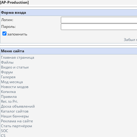
[
AP-Production
]
Форма входа
Логин:
Пароль:
запомнить
Забыл 
Меню сайта
Главная страница
Файлы
Видео и статьи
Форум
Галерея
Мод месяца
Новости модов
Копилка
Правила
Ret. to Pri.
Доска объявлений
Каталог сайтов
Наши баннеры
Реклама на сайте
Стать партнёром
SOC
CS