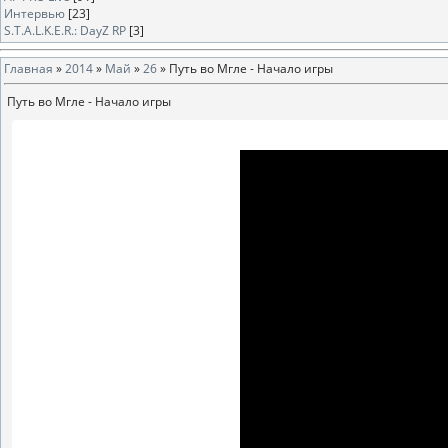
Интервью
[23]
S.T.A.L.K.E.R.: DayZ RP
[3]
Главная
»
2014
»
Май
»
26
» Путь во Мгле - Начало игры
Путь во Мгле - Начало игры