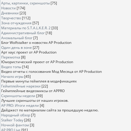
Арты, картинки, скриншоты
[75]
Новости
[174]
Дневники
[23]
Творчество
[112]
Зона отчуждения
[57]
Материалы по S.T.A.L.K.E.R. 2
[33]
Административный блог
[18]
Аномальный блог
[7]
Блог Wolfstalker о новостях AP Production
Один день в зоне
[27]
Арт хаус проект от AP Production
Перемотка
[8]
Юмористический проект от AP Production
Видео топы
[14]
Видео отчеты с голосования Мод Месяца от AP Production
Начало игры
[45]
Первые минуты геймплея в модификациях
Геймплейные нарезки
[22]
Геймплейные видеомиксы от APPRO
Скриншоты недели
[39]
Лучшие скриншоты от наших игроков.
AP PRO: Итоги недели
[4]
Дайджест по материалам сайта за прошедшую неделю.
Народный обзор
[7]
Stalker Today
[26]
Ночной фантом
[3]
AP PRO Live
[91]