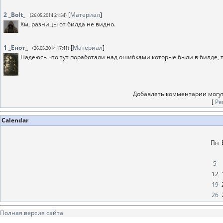
2
_Bolt_
[
Материал
]
(26.05.2014 21:54)
Хм, разницы от билда не видно.
1
_Енот_
[
Материал
]
(26.05.2014 17:41)
Надеюсь что тут поработали над ошибками которые были в билде, то
Добавлять комментарии могут
[
Ре
Calendar
Пн
5
12
19
26
Полная версия сайта