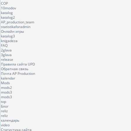
COP
10modov
katalog
katalog2
AP_production_team
statistikaforadmin
Онлайн игры
katalog3
knigadeza
FAQ
2glava
3glava
release
Правила сайта UPD
Обратная связь
Почта AP Production
kalendar
Mods
mods2
mods3
mods3
top
Блог
reliz
reliz
календарь
video
Статистика сайта