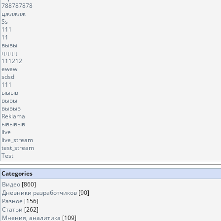
788787878
цжлжлж
Ss
111
11
вывы
цццц
111212
ewew
sdsd
111
ыыыв
вывы
вывыв
Reklama
ывывыв
live
live_stream
test_stream
Test
Categories
Видео
[860]
Дневники разработчиков
[90]
Разное
[156]
Статьи
[262]
Мнения, аналитика
[109]