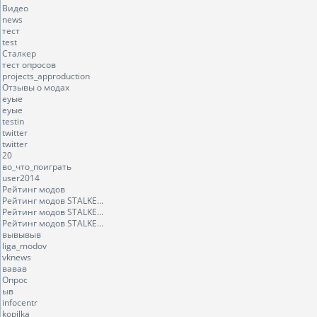
Видео
news
тест
test
Сталкер
тест опросов
projects_approduction
Отзывы о модах
еуые
еуые
testin
twitter
twitter
20
во_что_поиграть
user2014
Рейтинг модов
Рейтинг модов STALKE...
Рейтинг модов STALKE...
Рейтинг модов STALKE...
вывывыв
liga_modov
vknews
вавав
Опрос
ыв
infocentr
kopilka