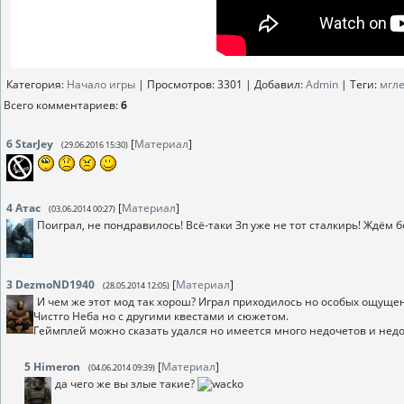
Категория
:
Начало игры
|
Просмотров
: 3301 |
Добавил
:
Аdmin
|
Теги
:
мгл
Всего комментариев
:
6
6
StarJey
[
Материал
]
(29.06.2016 15:30)
4
Атас
[
Материал
]
(03.06.2014 00:27)
Поиграл, не пондравилось! Всё-таки Зп уже не тот сталкирь! Ждём 
3
DezmoND1940
[
Материал
]
(28.05.2014 12:05)
И чем же этот мод так хорош? Играл приходилось но особых ощущен
Чистго Неба но с другими квестами и сюжетом.
Геймплей можно сказать удался но имеется много недочетов и недо
5
Himeron
[
Материал
]
(04.06.2014 09:39)
да чего же вы злые такие?