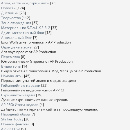
Арты, картинки, скриншоты
[75]
Новости
[174]
Дневники
[23]
Творчество
[112]
Зона отчуждения
[57]
Материалы по S.T.A.L.K.E.R. 2
[33]
Административный блог
[18]
Аномальный блог
[7]
Блог Wolfstalker о новостях AP Production
Один день в зоне
[27]
Арт хаус проект от AP Production
Перемотка
[8]
Юмористический проект от AP Production
Видео топы
[14]
Видео отчеты с голосования Мод Месяца от AP Production
Начало игры
[45]
Первые минуты геймплея в модификациях
Геймплейные нарезки
[22]
Геймплейные видеомиксы от APPRO
Скриншоты недели
[39]
Лучшие скриншоты от наших игроков.
AP PRO: Итоги недели
[4]
Дайджест по материалам сайта за прошедшую неделю.
Народный обзор
[7]
Stalker Today
[26]
Ночной фантом
[3]
AP PRO Live
[91]