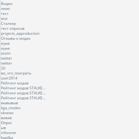
Видео
news
тест
test
Сталкер
тест опросов
projects_approduction
Отзывы о модах
еуые
еуые
testin
twitter
twitter
20
во_что_поиграть
user2014
Рейтинг модов
Рейтинг модов STALKE...
Рейтинг модов STALKE...
Рейтинг модов STALKE...
вывывыв
liga_modov
vknews
вавав
Опрос
ыв
infocentr
kopilka