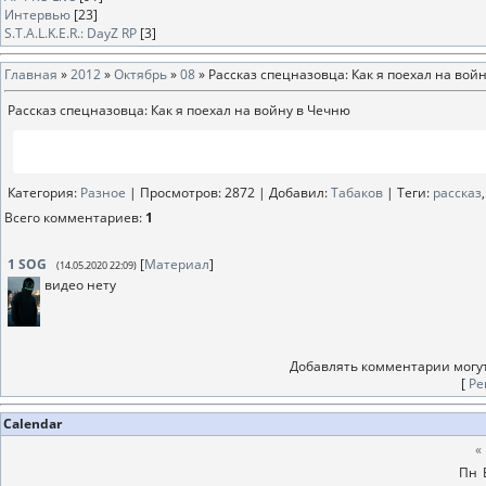
Интервью
[23]
S.T.A.L.K.E.R.: DayZ RP
[3]
Главная
»
2012
»
Октябрь
»
08
» Рассказ спецназовца: Как я поехал на вой
Рассказ спецназовца: Как я поехал на войну в Чечню
Категория
:
Разное
|
Просмотров
: 2872 |
Добавил
:
Табаков
|
Теги
:
рассказ
Всего комментариев
:
1
1
SOG
[
Материал
]
(14.05.2020 22:09)
видео нету
Добавлять комментарии могут
[
Ре
Calendar
«
Пн