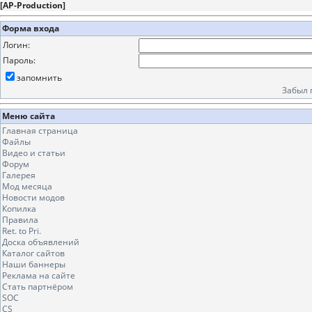
[
AP-Production
]
Форма входа
Логин:
Пароль:
запомнить
Забыл 
Меню сайта
Главная страница
Файлы
Видео и статьи
Форум
Галерея
Мод месяца
Новости модов
Копилка
Правила
Ret. to Pri.
Доска объявлений
Каталог сайтов
Наши баннеры
Реклама на сайте
Стать партнёром
SOC
CS