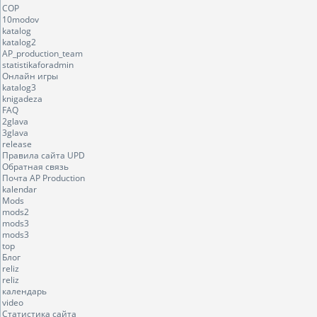
COP
10modov
katalog
katalog2
AP_production_team
statistikaforadmin
Онлайн игры
katalog3
knigadeza
FAQ
2glava
3glava
release
Правила сайта UPD
Обратная связь
Почта AP Production
kalendar
Mods
mods2
mods3
mods3
top
Блог
reliz
reliz
календарь
video
Статистика сайта