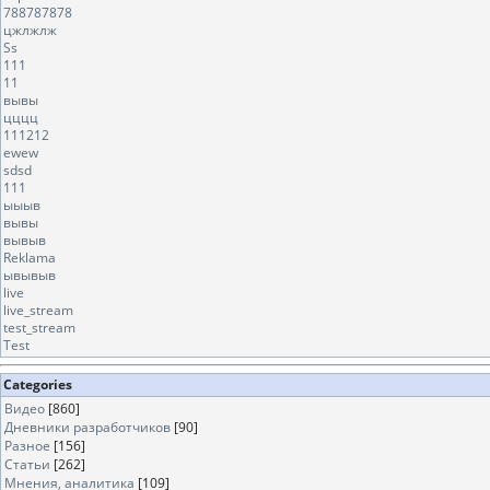
788787878
цжлжлж
Ss
111
11
вывы
цццц
111212
ewew
sdsd
111
ыыыв
вывы
вывыв
Reklama
ывывыв
live
live_stream
test_stream
Test
Categories
Видео
[860]
Дневники разработчиков
[90]
Разное
[156]
Статьи
[262]
Мнения, аналитика
[109]