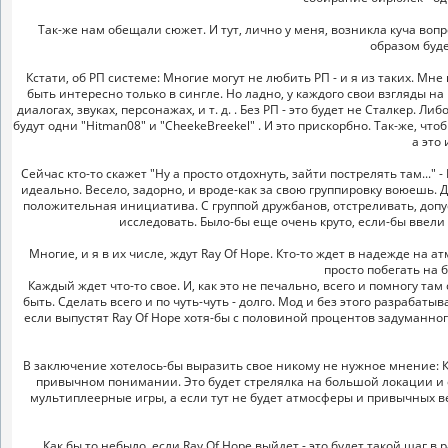
Так-же нам обещали сюжет. И тут, лично у меня, возникла куча воп
образом буде
Кстати, об РП системе: Многие могут не любить РП - и я из таких. Мн
быть интересно только в сингле. Но ладно, у каждого свои взгляды н
диалогах, звуках, персонажах, и т. д. . Без РП - это будет не Сталкер. Ли
будут одни "Hitman08" и "СheekeBreekel" . И это прискорбно. Так-же, ч
а это
Сейчас кто-то скажет "Ну а просто отдохнуть, зайти пострелять там..."
идеально. Весело, задорно, и вроде-как за свою группировку воюешь. Д
положительная инициатива. С группой дружбанов, отстреливать, допуст
исследовать. Было-бы еще очень круто, если-бы ввел
Многие, и я в их числе, ждут Ray Of Hope. Кто-то ждет в надежде на 
просто побегать на 
Каждый ждет что-то свое. И, как это не печально, всего и помногу та
быть. Сделать всего и по чуть-чуть - долго. Мод и без этого разрабаты
если выпустят Ray Of Hope хотя-бы с половиной процентов задуманного 
В заключение хотелось-бы выразить свое никому не нужное мнение: Ка
привычном понимании. Это будет стрелялка на большой локации и с 
мультиплеерные игры, а если тут не будет атмосферы и привычных ве
Как бы то небыло, если Ray Of Hope выйдет - это будет такой шаг 