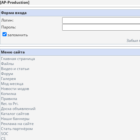
[
AP-Production
]
Форма входа
Логин:
Пароль:
запомнить
Забыл 
Меню сайта
Главная страница
Файлы
Видео и статьи
Форум
Галерея
Мод месяца
Новости модов
Копилка
Правила
Ret. to Pri.
Доска объявлений
Каталог сайтов
Наши баннеры
Реклама на сайте
Стать партнёром
SOC
CS