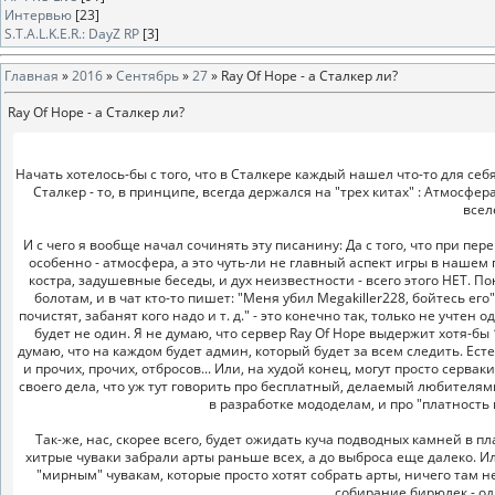
Интервью
[23]
S.T.A.L.K.E.R.: DayZ RP
[3]
Главная
»
2016
»
Сентябрь
»
27
» Ray Of Hope - а Сталкер ли?
Ray Of Hope - а Сталкер ли?
Начать хотелось-бы с того, что в Сталкере каждый нашел что-то для себ
Сталкер - то, в принципе, всегда держался на "трех китах" : Атмосфе
всел
И с чего я вообще начал сочинять эту писанину: Да с того, что при пер
особенно - атмосфера, а это чуть-ли не главный аспект игры в наше
костра, задушевные беседы, и дух неизвестности - всего этого НЕТ. П
болотам, и в чат кто-то пишет: "Меня убил Megakiller228, бойтесь его
почистят, забанят кого надо и т. д." - это конечно так, только не учте
будет не один. Я не думаю, что сервер Ray Of Hope выдержит хотя-бы 
думаю, что на каждом будет админ, который будет за всем следить. Есте
и прочих, прочих, отбросов... Или, на худой конец, могут просто серв
своего дела, что уж тут говорить про бесплатный, делаемый любителями
в разработке мододелам, и про "платность 
Так-же, нас, скорее всего, будет ожидать куча подводных камней в 
хитрые чуваки забрали арты раньше всех, а до выброса еще далеко. Ил
"мирным" чувакам, которые просто хотят собрать арты, ничего там 
собирание бирюлек - од