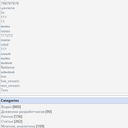
788787878
цжлжлж
Ss
111
11
вывы
цццц
111212
ewew
sdsd
111
ыыыв
вывы
вывыв
Reklama
ывывыв
live
live_stream
test_stream
Test
Categories
Видео
[860]
Дневники разработчиков
[90]
Разное
[156]
Статьи
[262]
Мнения, аналитика
[109]