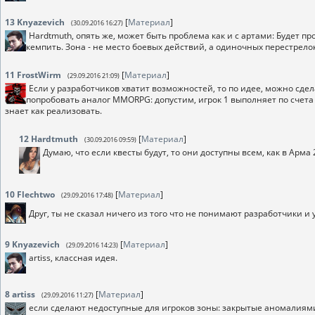
13
Knyazevich
[
Материал
]
(30.09.2016 16:27)
Hardtmuth, опять же, может быть проблема как и с артами: Будет про
кемпить. Зона - не место боевых действий, а одиночных перестрело
11
FrostWirm
[
Материал
]
(29.09.2016 21:09)
Если у разработчиков хватит возможностей, то по идее, можно сде
попробовать аналог MMORPG: допустим, игрок 1 выполняет по счета н
знает как реализовать.
12
Hardtmuth
[
Материал
]
(30.09.2016 09:59)
Думаю, что если квесты будут, то они доступны всем, как в Арма 
10
Flechtwo
[
Материал
]
(29.09.2016 17:48)
Друг, ты не сказал ничего из того что не понимают разработчики и 
9
Knyazevich
[
Материал
]
(29.09.2016 14:23)
artiss, классная идея.
8
artiss
[
Материал
]
(29.09.2016 11:27)
если сделают недоступные для игроков зоны: закрытые аномалиями 