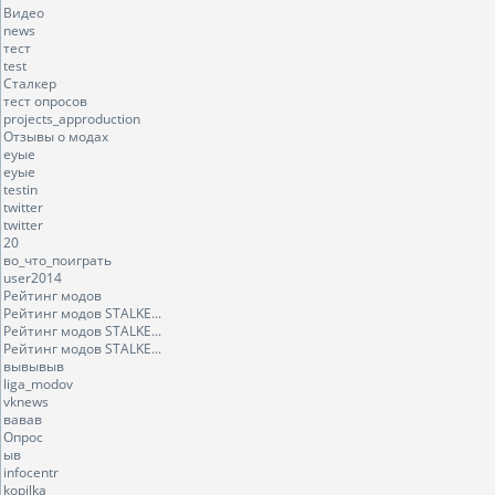
Видео
news
тест
test
Сталкер
тест опросов
projects_approduction
Отзывы о модах
еуые
еуые
testin
twitter
twitter
20
во_что_поиграть
user2014
Рейтинг модов
Рейтинг модов STALKE...
Рейтинг модов STALKE...
Рейтинг модов STALKE...
вывывыв
liga_modov
vknews
вавав
Опрос
ыв
infocentr
kopilka