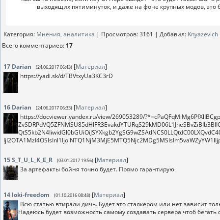
выходящих пятиминуток, и даже на фоне крупных модов, это б
Категория
:
Мнения, аналитика
|
Просмотров
: 3161 |
Добавил
:
Knyazevich
Всего комментариев
:
17
17
Darian
[
Материал
]
(24.06.2017 06:43)
https://yadi.sk/d/TBVtxyUa3KC3rD
16
Darian
[
Материал
]
(24.06.2017 06:33)
https://docviewer.yandex.ru/view/269053289/?*=cPaQFqMiMg6PfXlIB
ZvSDRPdVQ5ZFNMSU85dHlFR3EvakdYTURqS29kMD06L1JheSBvZiBIb3BlIC
QtS5kb2N4IiwidGl0bGUiOiJSYXkgb2YgSG9wZSAtINCS0LLQtdC00LXQvdC40
IjI2OTA1MzI4OSIsInl1IjoiNTQ1NjM3MjE5MTQ5Njc2MDg5MSIsIm5vaWZyYW1l
15
S_T_U_L_K_E_R
[
Материал
]
(03.01.2017 19:56)
За артефакты бойня точно будет. Прямо гарантирую
14
loki-freedom
[
Материал
]
(01.10.2016 08:48)
Всю статью втирали дичь. Будет это сталкером или нет зависит тольк
Надеюсь будет возможность самому создавать сервера чтоб бегать с