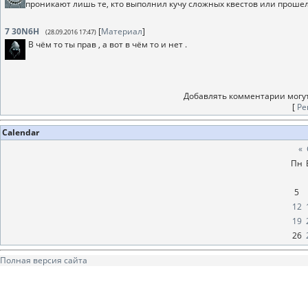
проникают лишь те, кто выполнил кучу сложных квестов или проше
7
30N6H
[
Материал
]
(28.09.2016 17:47)
В чём то ты прав , а вот в чём то и нет .
Добавлять комментарии могут
[
Ре
Calendar
«
Пн
5
12
19
26
Полная версия сайта