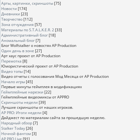
Арты, картинки, скриншоты
[75]
Новости
[174]
Дневники
[23]
Творчество
[112]
Зона отчуждения
[57]
Материалы по S.T.A.L.K.E.R. 2
[33]
Административный блог
[18]
Аномальный блог
[7]
Блог Wolfstalker о новостях AP Production
Один день в зоне
[27]
Арт хаус проект от AP Production
Перемотка
[8]
Юмористический проект от AP Production
Видео топы
[14]
Видео отчеты с голосования Мод Месяца от AP Production
Начало игры
[45]
Первые минуты геймплея в модификациях
Геймплейные нарезки
[22]
Геймплейные видеомиксы от APPRO
Скриншоты недели
[39]
Лучшие скриншоты от наших игроков.
AP PRO: Итоги недели
[4]
Дайджест по материалам сайта за прошедшую неделю.
Народный обзор
[7]
Stalker Today
[26]
Ночной фантом
[3]
AP PRO Live
[91]