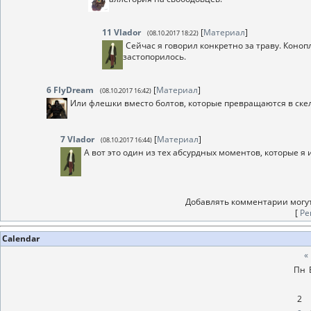
11
Vlador
[
Материал
]
(08.10.2017 18:22)
Сейчас я говорил конкретно за траву. Конопл
застопорилось.
6
FlyDream
[
Материал
]
(08.10.2017 16:42)
Или флешки вместо болтов, которые превращаются в скел
7
Vlador
[
Материал
]
(08.10.2017 16:44)
А вот это один из тех абсурдных моментов, которые я 
Добавлять комментарии могут
[
Ре
Calendar
«
Пн
2