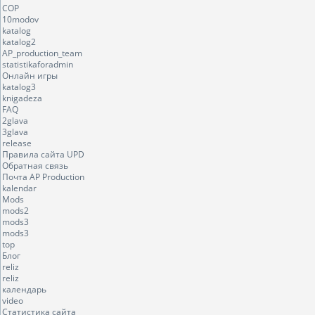
COP
10modov
katalog
katalog2
AP_production_team
statistikaforadmin
Онлайн игры
katalog3
knigadeza
FAQ
2glava
3glava
release
Правила сайта UPD
Обратная связь
Почта AP Production
kalendar
Mods
mods2
mods3
mods3
top
Блог
reliz
reliz
календарь
video
Статистика сайта