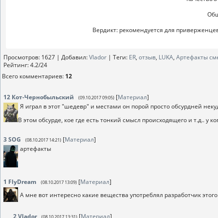
Общ
Вердикт: рекомендуется для приверженце
Просмотров
: 1627 |
Добавил
:
Vlador
|
Теги
:
ER
,
отзыв
,
LUKA
,
Артефакты см
Рейтинг
:
4.2
/
24
Всего комментариев
:
12
12
Кот-Чернобыльский
[
Материал
]
(09.10.2017 09:05)
Я играл в этот "шедевр" и местами он порой просто обсурдней неку
В этом обсурде, кое где есть тонкий смысл происходящего и т.д.. у
3
SOG
[
Материал
]
(08.10.2017 14:21)
артефакты
1
FlyDream
[
Материал
]
(08.10.2017 13:09)
А мне вот интересно какие вещества употреблял разработчик этого
2
Vlador
[
Материал
]
(08.10.2017 13:31)