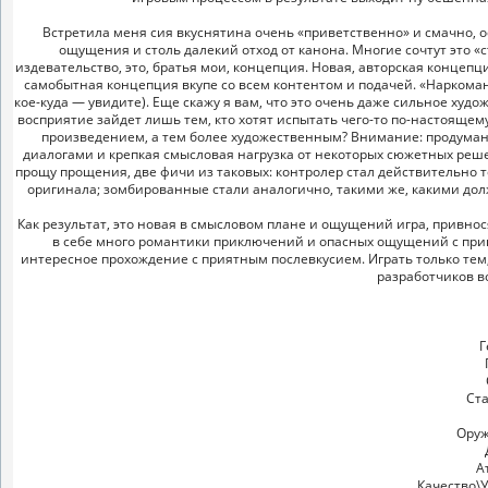
Встретила меня сия вкуснятина очень «приветственно» и смачно, о
ощущения и столь далекий отход от канона. Многие сочтут это «ст
издевательство, это, братья мои, концепция. Новая, авторская концеп
самобытная концепция вкупе со всем контентом и подачей. «Наркоман
кое-куда — увидите). Еще скажу я вам, что это очень даже сильное ху
восприятие зайдет лишь тем, кто хотят испытать чего-то по-настоящему
произведением, а тем более художественным? Внимание: продуман
диалогами и крепкая смысловая нагрузка от некоторых сюжетных реше
прощу прощения, две фичи из таковых: контролер стал действительно т
оригинала; зомбированные стали аналогично, такими же, какими дол
Как результат, это новая в смысловом плане и ощущений игра, привно
в себе много романтики приключений и опасных ощущений с прив
интересное прохождение с приятным послевкусием. Играть только тем,
разработчиков в
Г
Ста
Оруж
А
Качество\У