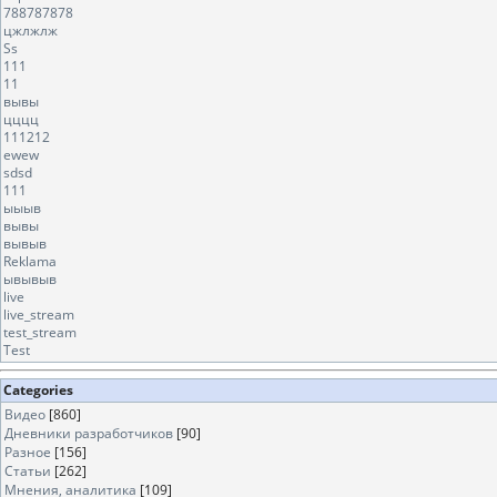
788787878
цжлжлж
Ss
111
11
вывы
цццц
111212
ewew
sdsd
111
ыыыв
вывы
вывыв
Reklama
ывывыв
live
live_stream
test_stream
Test
Categories
Видео
[860]
Дневники разработчиков
[90]
Разное
[156]
Статьи
[262]
Мнения, аналитика
[109]