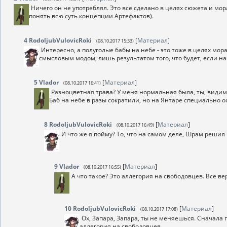
Ничего он не употреблял. Это все сделано в целях сюжета и мора
понять всю суть концепции Артефактов).
4
RodoljubVulovicRoki
[
Материал
]
(08.10.2017 15:33)
Интересно, а полуголые бабы на небе - это тоже в целях мо
смысловым модом, лишь результатом того, что будет, если на
5
Vlador
[
Материал
]
(08.10.2017 16:41)
Разноцветная трава? У меня нормальная была, ты, видимо,
Баб на небе в разы сократили, но на Янтаре специально о
8
RodoljubVulovicRoki
[
Материал
]
(08.10.2017 16:49)
И что же я пойму? То, что на самом деле, Шрам решил
9
Vlador
[
Материал
]
(08.10.2017 16:55)
А что такое? Это аллегория на свободовцев. Все ве
10
RodoljubVulovicRoki
[
Материал
]
(08.10.2017 17:08)
Ох, Запара, Запара, ты не меняешься. Сначала г
аллегория на свободовцев.