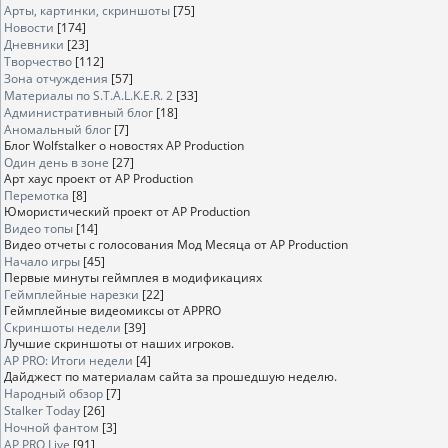
Арты, картинки, скриншоты
[75]
Новости
[174]
Дневники
[23]
Творчество
[112]
Зона отчуждения
[57]
Материалы по S.T.A.L.K.E.R. 2
[33]
Административный блог
[18]
Аномальный блог
[7]
Блог Wolfstalker о новостях AP Production
Один день в зоне
[27]
Арт хаус проект от AP Production
Перемотка
[8]
Юмористический проект от AP Production
Видео топы
[14]
Видео отчеты с голосования Мод Месяца от AP Production
Начало игры
[45]
Первые минуты геймплея в модификациях
Геймплейные нарезки
[22]
Геймплейные видеомиксы от APPRO
Скриншоты недели
[39]
Лучшие скриншоты от наших игроков.
AP PRO: Итоги недели
[4]
Дайджест по материалам сайта за прошедшую неделю.
Народный обзор
[7]
Stalker Today
[26]
Ночной фантом
[3]
AP PRO Live
[91]