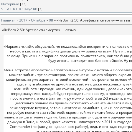
Интервью
[23]
S.T.A.L.K.E.R.: DayZ RP
[3]
Главная
»
2017
»
Октябрь
»
08
» «ReBorn 2.50: Артефакты смерти» — отзыв
«ReBorn 2.50: Артефакты смерти» — отзыв
«Наркоманский», абсурдный, не поддающийся восприятию, полностью «н
небо», а как там с модификациями дела — известно всем. Ну а я...
самому. Причем не с заранее противным приветствием, как это было у
буду играть, выглядит оно блевотнейше!». Ну в
Меня встретил абсолютно неповторимый антураж с нотками сюрреализма
можете забыть, тут со сталкером практически ничего общего, окромя вс
модификация уже заранее готовой вселенной) построена на основе «Чи
здесь путь абсолютно другой и новый, нет, даже несколько путей
нелинейность: проходи как хочешь, иди куда хочешь, делай как эт
непредсказуемое: каждый будет проходить по-своему, а прохождение 
просто значит, а есть фактом: игру можно пройти за 2-3 недели, а м
(насколько больше вы прошли сюжетного контента имеется в виду
режиссерские штучки, зато он чертовски самобытен, как и все осталь
попробую пояснить за геймплей: окромя той же нелинейности прекра
плане, а лишь в плане подачи. Квесты проходятся с другими ощущения
движуха в Зоне, и порой, даже кажется, новаторство: в 2011-м году сде
Commander (по факту, он сделал всю работу), ведь и его надо подст
игровым процессом в результате выходит ну бешенная