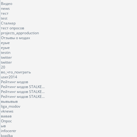
Видео
news
тест
test
Сталкер
тест опросов
projects_approduction
Отзывы о модах
еуые
еуые
testin
twitter
twitter
20
во_что_поиграть
user2014
Рейтинг модов
Рейтинг модов STALKE...
Рейтинг модов STALKE...
Рейтинг модов STALKE...
вывывыв
liga_modov
vknews
вавав
Опрос
ыв
infocentr
kopilka