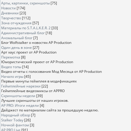
Арты, картинки, скриншоты
[75]
Новости
[174]
Дневники
[23]
Творчество
[112]
Зона отчуждения
[57]
Материалы по S.T.A.L.K.E.R. 2
[33]
Административный блог
[18]
Аномальный блог
[7]
Блог Wolfstalker о новостях AP Production
Один день в зоне
[27]
Арт хаус проект от AP Production
Перемотка
[8]
Юмористический проект от AP Production
Видео топы
[14]
Видео отчеты с голосования Мод Месяца от AP Production
Начало игры
[45]
Первые минуты геймплея в модификациях
Геймплейные нарезки
[22]
Геймплейные видеомиксы от APPRO
Скриншоты недели
[39]
Лучшие скриншоты от наших игроков.
AP PRO: Итоги недели
[4]
Дайджест по материалам сайта за прошедшую неделю.
Народный обзор
[7]
Stalker Today
[26]
Ночной фантом
[3]
AP PRO Live
[91]