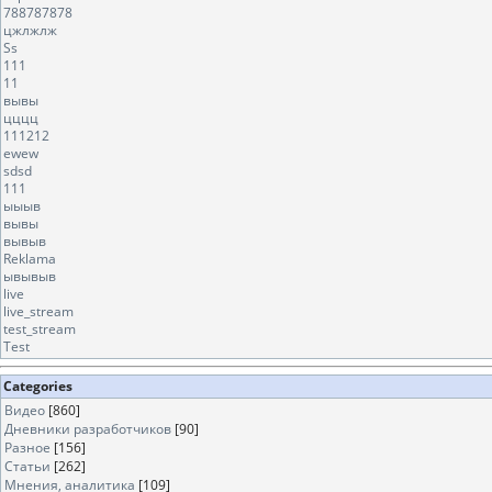
788787878
цжлжлж
Ss
111
11
вывы
цццц
111212
ewew
sdsd
111
ыыыв
вывы
вывыв
Reklama
ывывыв
live
live_stream
test_stream
Test
Categories
Видео
[860]
Дневники разработчиков
[90]
Разное
[156]
Статьи
[262]
Мнения, аналитика
[109]