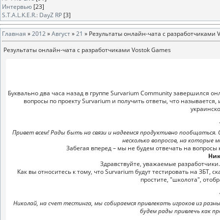
Интервью
[23]
S.T.A.L.K.E.R.: DayZ RP
[3]
Главная
»
2012
»
Август
»
21
» Результаты онлайн-чата c разработчиками 
Результаты онлайн-чата c разработчиками Vostok Games
Буквально два часа назад в группе Survarium Community завершился он
вопросы по проекту Survarium и получить ответы, что называется,
украинско
Привет всем! Рады быть на связи и надеемся продуктивно пообщаться.
несколько вопросов, на которые 
Забегая вперед – мы не будем отвечать на вопросы кас
Ник
Здравствуйте, уважаемые разработчики.
Как вы относитесь к тому, что Survarium будут тестировать на ЗБТ,
простите, "школота", отоб
Николай, на счет тестинга, мы собираемся привлекать игроков из раз
будем рады привлечь как пр