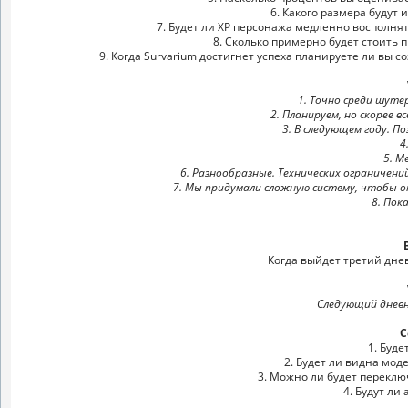
6. Какого размера будут 
7. Будет ли ХР персонажа медленно восполня
8. Сколько примерно будет стоить 
9. Когда Survarium достигнет успеха планируете ли вы с
1. Точно среди шутер
2. Планируем, но скорее вс
3. В следующем году. П
4
5. 
6. Разнообразные. Технических ограничени
7. Мы придумали сложную систему, чтобы о
8. Пок
Когда выйдет третий дне
Следующий дневн
С
1. Буде
2. Будет ли видна мод
3. Можно ли будет переключ
4. Будут ли