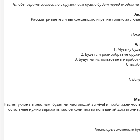
Чтобы играть совместно с другом, вам нужно будет перед входом на
Ан
Рассматриваете ли вы концепцию игры не только за людей
Пока
Ал
1. Музыку буд
2. Будет ли разнообразие оруж
3. Будут ли использованы наработки
Спасибо
1. Воп
Ма
Насчет уклона в реализм, будет ли настоящий survival и приближенност
остальные нужно заряжать, малое количество попаданий достаточных д
Некоторые элементы буду