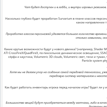
Чат будет доступен и в лобби, и внутри игровых режимов.
Насколько глубоко будет проработан Survarium в плане классов персон
каком направлении 
Проработке классов персонажей уделяется большое количество времени. 
столько навыками, ск
Какие крутые возможности будут у нового движка? (например, Shader Mode
ATI CrossFireX/QuadFireX, по-пиксельное динамическое освещение, SSAO, R
сёрфа и каустика, Volumetric 3D clouds, Volumetric свет, тени и туман, Co
Particle system phy
Хотя мы не делаем упор на создание самой передовой технологии, уже се
передовую систему материалов и некото
Как будет работать инвентарь игрока перед началом игры? Будет ли у
Большинство вещей будут приобретаться между матчами, либо в качест
доступны то