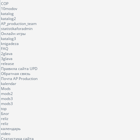
COP
10modov
katalog
katalog2
AP_production_team
statistikaforadmin
Онлайн игры
katalog3
knigadeza
FAQ
2glava
3glava
release
Правила сайта UPD
Обратная связь
Почта AP Production
kalendar
Mods
mods2
mods3
mods3
top
Блог
reliz
reliz
календарь
video
Статистика сайта