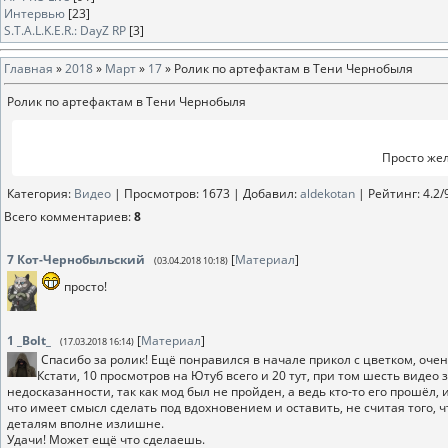
Интервью
[23]
S.T.A.L.K.E.R.: DayZ RP
[3]
Главная
»
2018
»
Март
»
17
» Ролик по артефактам в Тени Чернобыля
Ролик по артефактам в Тени Чернобыля
Просто же
Категория
:
Видео
|
Просмотров
: 1673 |
Добавил
:
aldekotan
|
Рейтинг
:
4.2
/
Всего комментариев
:
8
7
Кот-Чернобыльский
[
Материал
]
(03.04.2018 10:18)
просто!
1
_Bolt_
[
Материал
]
(17.03.2018 16:14)
Спасибо за ролик! Ещё понравился в начале прикол с цветком, очен
Кстати, 10 просмотров на Ютуб всего и 20 тут, при том шесть видео
недосказанности, так как мод был не пройден, а ведь кто-то его прошёл, 
что имеет смысл сделать под вдохновением и оставить, не считая того, чт
деталям вполне излишне.
Удачи! Может ещё что сделаешь.