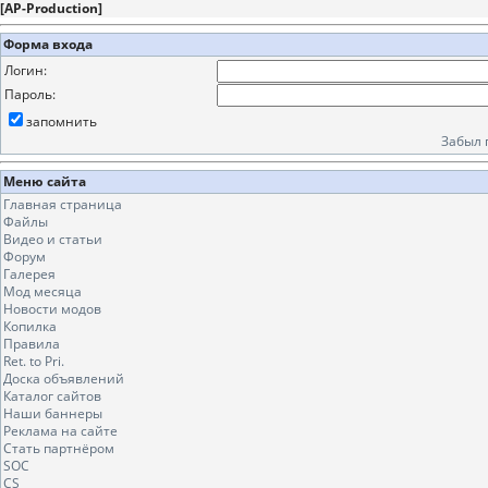
[
AP-Production
]
Форма входа
Логин:
Пароль:
запомнить
Забыл 
Меню сайта
Главная страница
Файлы
Видео и статьи
Форум
Галерея
Мод месяца
Новости модов
Копилка
Правила
Ret. to Pri.
Доска объявлений
Каталог сайтов
Наши баннеры
Реклама на сайте
Стать партнёром
SOC
CS