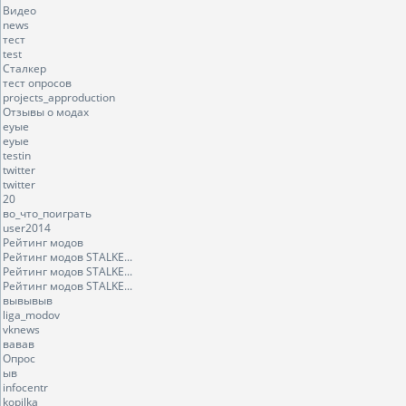
Видео
news
тест
test
Сталкер
тест опросов
projects_approduction
Отзывы о модах
еуые
еуые
testin
twitter
twitter
20
во_что_поиграть
user2014
Рейтинг модов
Рейтинг модов STALKE...
Рейтинг модов STALKE...
Рейтинг модов STALKE...
вывывыв
liga_modov
vknews
вавав
Опрос
ыв
infocentr
kopilka