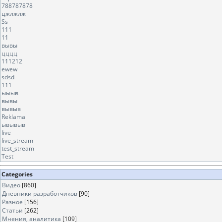
788787878
цжлжлж
Ss
111
11
вывы
цццц
111212
ewew
sdsd
111
ыыыв
вывы
вывыв
Reklama
ывывыв
live
live_stream
test_stream
Test
Categories
Видео
[860]
Дневники разработчиков
[90]
Разное
[156]
Статьи
[262]
Мнения, аналитика
[109]