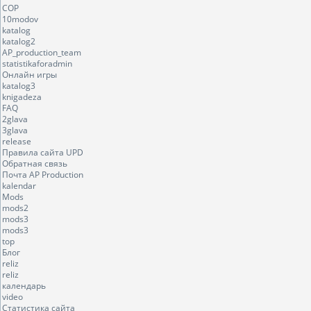
COP
10modov
katalog
katalog2
AP_production_team
statistikaforadmin
Онлайн игры
katalog3
knigadeza
FAQ
2glava
3glava
release
Правила сайта UPD
Обратная связь
Почта AP Production
kalendar
Mods
mods2
mods3
mods3
top
Блог
reliz
reliz
календарь
video
Статистика сайта