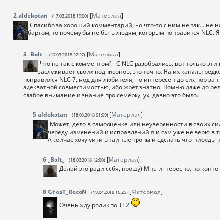
2
aldekotan
[
Материал
]
(17.03.2018 19:00)
Спасибо за хороший комментарий, но что-то с ним не так... не 
бартом, то почему бы не быть людям, которым понравится NLC. Я з
3
_Bolt_
[
Материал
]
(17.03.2018 22:27)
Что не так с комментом? - С NLC разобрались, вот только эти
заслуживает своих подписонов, это точно. На их каналы редко 
понравился NLC 7, мод для любителя, но интересен до сих пор за т
адекватной совместимостью, ибо жрёт знатно. Помню даже до рели
слабое внимание и знание про семёрку, ух, давно это было.
5
aldekotan
[
Материал
]
(18.03.2018 01:09)
Может, дело в самооценке или неуверенности в своих силах
череду изменений и исправлений я и сам уже не верю в то
А сейчас хочу уйти в тайные тропы и сделать что-нибудь 
6
_Bolt_
[
Материал
]
(18.03.2018 12:00)
Делай это ради себя, прошу) Мне интересно, но конте
8
GhosT_RecoN
[
Материал
]
(19.04.2018 16:25)
Очень жду ролик по ТТ2