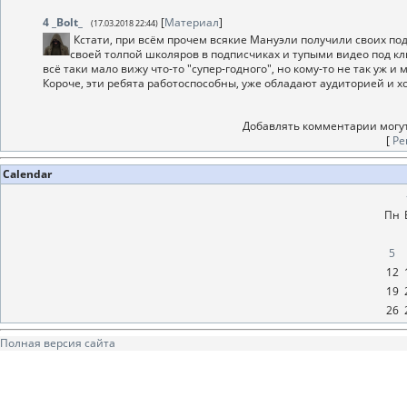
4
_Bolt_
[
Материал
]
(17.03.2018 22:44)
Кстати, при всём прочем всякие Мануэли получили своих под
своей толпой школяров в подписчиках и тупыми видео под кли
всё таки мало вижу что-то "супер-годного", но кому-то не так уж и
Короче, эти ребята работоспособны, уже обладают аудиторией и хот
Добавлять комментарии могут
[
Ре
Calendar
Пн
5
12
19
26
Полная версия сайта