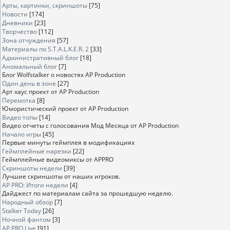
Арты, картинки, скриншоты
[75]
Новости
[174]
Дневники
[23]
Творчество
[112]
Зона отчуждения
[57]
Материалы по S.T.A.L.K.E.R. 2
[33]
Административный блог
[18]
Аномальный блог
[7]
Блог Wolfstalker о новостях AP Production
Один день в зоне
[27]
Арт хаус проект от AP Production
Перемотка
[8]
Юмористический проект от AP Production
Видео топы
[14]
Видео отчеты с голосования Мод Месяца от AP Production
Начало игры
[45]
Первые минуты геймплея в модификациях
Геймплейные нарезки
[22]
Геймплейные видеомиксы от APPRO
Скриншоты недели
[39]
Лучшие скриншоты от наших игроков.
AP PRO: Итоги недели
[4]
Дайджест по материалам сайта за прошедшую неделю.
Народный обзор
[7]
Stalker Today
[26]
Ночной фантом
[3]
AP PRO Live
[91]