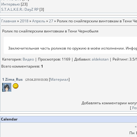
Интервью
[23]
S.T.A.L.K.E.R.: DayZ RP
[3]
Главная
»
2018
»
Апрель
»
27
» Ролик по снайперским винтовкам в Тени Ч
Ролик по снайперским винтовкам в Тени Чернобыля
Заключительная часть роликов по оружию в моём исполнении. Информ
Категория
:
Видео
|
Просмотров
: 1169 |
Добавил
:
aldekotan
|
Рейтинг
:
3.5
/
Всего комментариев
:
1
1
Zima_Rus
[
Материал
]
(29.04.2018 03:30)
Добавлять комментарии могут
[
Ре
Calendar
«
Пн