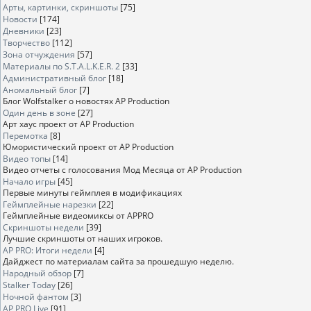
Арты, картинки, скриншоты
[75]
Новости
[174]
Дневники
[23]
Творчество
[112]
Зона отчуждения
[57]
Материалы по S.T.A.L.K.E.R. 2
[33]
Административный блог
[18]
Аномальный блог
[7]
Блог Wolfstalker о новостях AP Production
Один день в зоне
[27]
Арт хаус проект от AP Production
Перемотка
[8]
Юмористический проект от AP Production
Видео топы
[14]
Видео отчеты с голосования Мод Месяца от AP Production
Начало игры
[45]
Первые минуты геймплея в модификациях
Геймплейные нарезки
[22]
Геймплейные видеомиксы от APPRO
Скриншоты недели
[39]
Лучшие скриншоты от наших игроков.
AP PRO: Итоги недели
[4]
Дайджест по материалам сайта за прошедшую неделю.
Народный обзор
[7]
Stalker Today
[26]
Ночной фантом
[3]
AP PRO Live
[91]