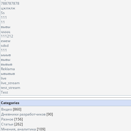
788787878
цжлжлж
Ss
111
11
вывы
цццц
111212
ewew
sdsd
111
ыыыв
вывы
вывыв
Reklama
ывывыв
live
live_stream
test_stream
Test
Categories
Видео
[860]
Дневники разработчиков
[90]
Разное
[156]
Статьи
[262]
Мнения, аналитика
[109]