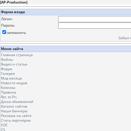
[
AP-Production
]
Форма входа
Логин:
Пароль:
запомнить
Забыл 
Меню сайта
Главная страница
Файлы
Видео и статьи
Форум
Галерея
Мод месяца
Новости модов
Копилка
Правила
Ret. to Pri.
Доска объявлений
Каталог сайтов
Наши баннеры
Реклама на сайте
Стать партнёром
SOC
CS