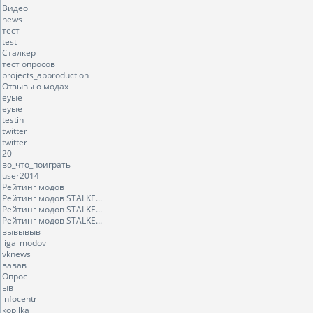
Видео
news
тест
test
Сталкер
тест опросов
projects_approduction
Отзывы о модах
еуые
еуые
testin
twitter
twitter
20
во_что_поиграть
user2014
Рейтинг модов
Рейтинг модов STALKE...
Рейтинг модов STALKE...
Рейтинг модов STALKE...
вывывыв
liga_modov
vknews
вавав
Опрос
ыв
infocentr
kopilka