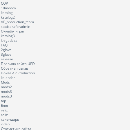
COP
10modov
katalog
katalog2
AP_production_team
statistikaforadmin
Онлайн игры
katalog3
knigadeza
FAQ
2glava
3glava
release
Правила сайта UPD
Обратная связь
Почта AP Production
kalendar
Mods
mods2
mods3
mods3
top
Блог
reliz
reliz
календарь
video
Статистика сайта