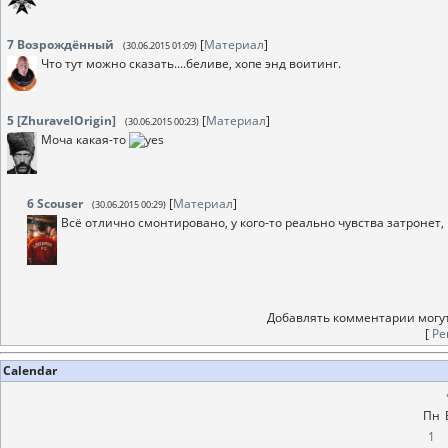
7
Возрождённый
[
Материал
]
(30.06.2015 01:09)
Что тут можно сказать....беливе, хопе энд воитинг.
5
[ZhuravelOrigin]
[
Материал
]
(30.06.2015 00:23)
Моча какая-то
6
Scouser
[
Материал
]
(30.06.2015 00:29)
Всё отлично смонтировано, у кого-то реально чувства затронет,
Добавлять комментарии могут
[
Ре
Calendar
Пн
1