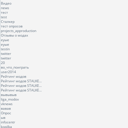
Видео
news
тест
test
Сталкер
тест опросов
projects_approduction
Отзывы о модах
еуые
еуые
testin
twitter
twitter
20
во_что_поиграть
user2014
Рейтинг модов
Рейтинг модов STALKE...
Рейтинг модов STALKE...
Рейтинг модов STALKE...
вывывыв
liga_modov
vknews
вавав
Опрос
ыв
infocentr
kopilka