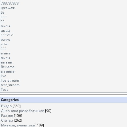
788787878
цжлжлж
Ss
111
11
вывы
цццц
111212
ewew
sdsd
111
ыыыв
вывы
вывыв
Reklama
ывывыв
live
live_stream
test_stream
Test
Categories
Видео
[860]
Дневники разработчиков
[90]
Разное
[156]
Статьи
[262]
Мнения, аналитика
[109]