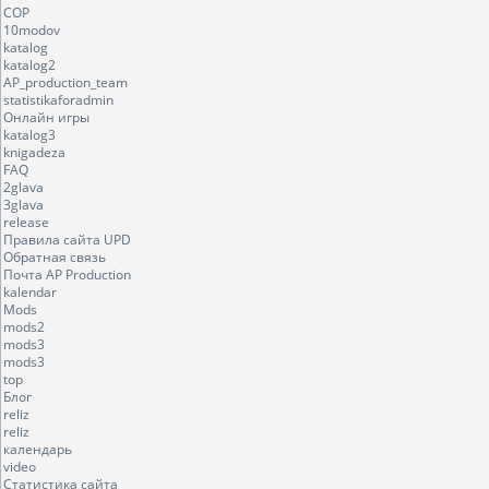
COP
10modov
katalog
katalog2
AP_production_team
statistikaforadmin
Онлайн игры
katalog3
knigadeza
FAQ
2glava
3glava
release
Правила сайта UPD
Обратная связь
Почта AP Production
kalendar
Mods
mods2
mods3
mods3
top
Блог
reliz
reliz
календарь
video
Статистика сайта