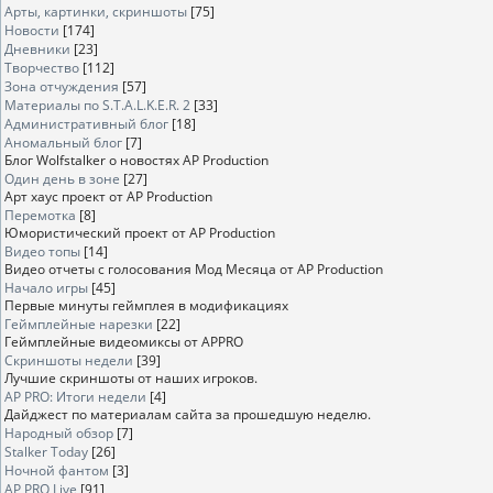
Арты, картинки, скриншоты
[75]
Новости
[174]
Дневники
[23]
Творчество
[112]
Зона отчуждения
[57]
Материалы по S.T.A.L.K.E.R. 2
[33]
Административный блог
[18]
Аномальный блог
[7]
Блог Wolfstalker о новостях AP Production
Один день в зоне
[27]
Арт хаус проект от AP Production
Перемотка
[8]
Юмористический проект от AP Production
Видео топы
[14]
Видео отчеты с голосования Мод Месяца от AP Production
Начало игры
[45]
Первые минуты геймплея в модификациях
Геймплейные нарезки
[22]
Геймплейные видеомиксы от APPRO
Скриншоты недели
[39]
Лучшие скриншоты от наших игроков.
AP PRO: Итоги недели
[4]
Дайджест по материалам сайта за прошедшую неделю.
Народный обзор
[7]
Stalker Today
[26]
Ночной фантом
[3]
AP PRO Live
[91]