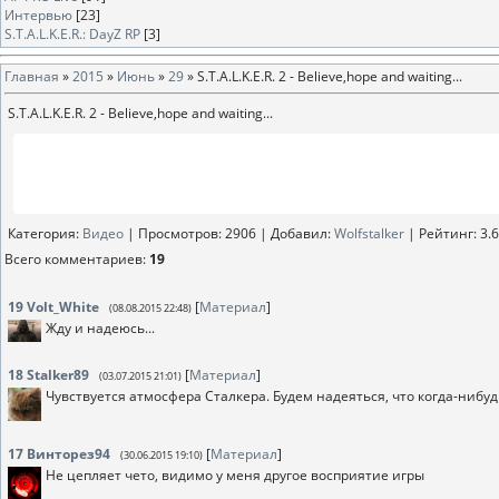
Интервью
[23]
S.T.A.L.K.E.R.: DayZ RP
[3]
Главная
»
2015
»
Июнь
»
29
» S.T.A.L.K.E.R. 2 - Believe,hope and waiting...
S.T.A.L.K.E.R. 2 - Believe,hope and waiting...
Категория
:
Видео
|
Просмотров
: 2906 |
Добавил
:
Wolfstalker
|
Рейтинг
:
3.6
Всего комментариев
:
19
19
Volt_White
[
Материал
]
(08.08.2015 22:48)
Жду и надеюсь...
18
Stalker89
[
Материал
]
(03.07.2015 21:01)
Чувствуется атмосфера Сталкера. Будем надеяться, что когда-нибу
17
Винторез94
[
Материал
]
(30.06.2015 19:10)
Не цепляет чето, видимо у меня другое восприятие игры