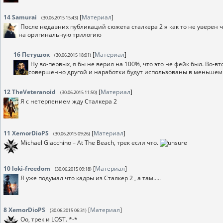
14
Samurai
[
Материал
]
(30.06.2015 15:43)
После недавних публикаций сюжета сталкера 2 я как то не уверен ч
на оригинальную трилогию
16
Петушок
[
Материал
]
(30.06.2015 18:01)
Ну во-первых, я бы не верил на 100%, что это не фейк был. Во-вт
совершенно другой и наработки будут использованы в меньшем ко
12
TheVeteranoid
[
Материал
]
(30.06.2015 11:50)
Я с нетерпением жду Сталкера 2
11
XemorDioPS
[
Материал
]
(30.06.2015 09:26)
Michael Giacchino – At The Beach, трек если что.
10
loki-freedom
[
Материал
]
(30.06.2015 09:18)
Я уже подумал что кадры из Сталкер 2 , а там.....
8
XemorDioPS
[
Материал
]
(30.06.2015 06:31)
Оо, трек и LOST. *-*