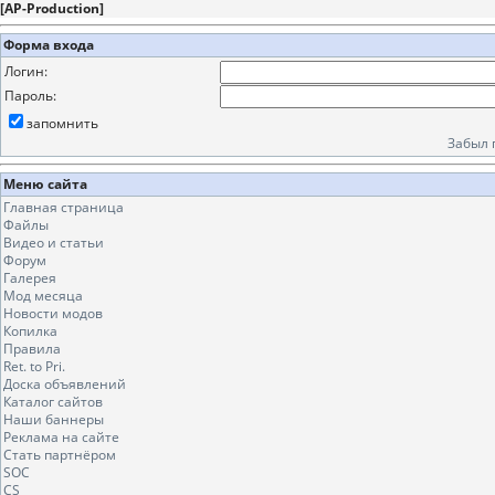
[
AP-Production
]
Форма входа
Логин:
Пароль:
запомнить
Забыл 
Меню сайта
Главная страница
Файлы
Видео и статьи
Форум
Галерея
Мод месяца
Новости модов
Копилка
Правила
Ret. to Pri.
Доска объявлений
Каталог сайтов
Наши баннеры
Реклама на сайте
Стать партнёром
SOC
CS