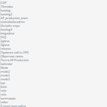
COP
10modov
katalog
katalog2
AP_production_team
statistikaforadmin
Онлайн игры
katalog3
knigadeza
FAQ
2glava
3glava
release
Правила сайта UPD
Обратная связь
Почта AP Production
kalendar
Mods
mods2
mods3
mods3
top
Блог
reliz
reliz
календарь
video
Статистика сайта