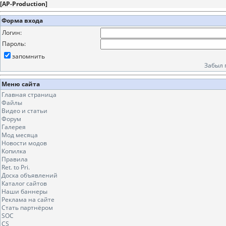
[
AP-Production
]
Форма входа
Логин:
Пароль:
запомнить
Забыл 
Меню сайта
Главная страница
Файлы
Видео и статьи
Форум
Галерея
Мод месяца
Новости модов
Копилка
Правила
Ret. to Pri.
Доска объявлений
Каталог сайтов
Наши баннеры
Реклама на сайте
Стать партнёром
SOC
CS