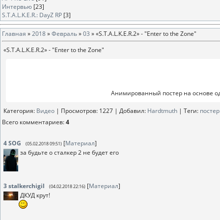
Интервью
[23]
S.T.A.L.K.E.R.: DayZ RP
[3]
Главная
»
2018
»
Февраль
»
03
» «S.T.A.L.K.E.R.2» - "Enter to the Zone"
«S.T.A.L.K.E.R.2» - "Enter to the Zone"
Анимированный постер на основе одно
Категория
:
Видео
|
Просмотров
: 1227 |
Добавил
:
Hardtmuth
|
Теги
:
постер 
Всего комментариев
:
4
4
SOG
[
Материал
]
(05.02.2018 09:51)
за будьте о сталкер 2 не будет его
3
stalkerchigil
[
Материал
]
(04.02.2018 22:16)
ДКУД крут!