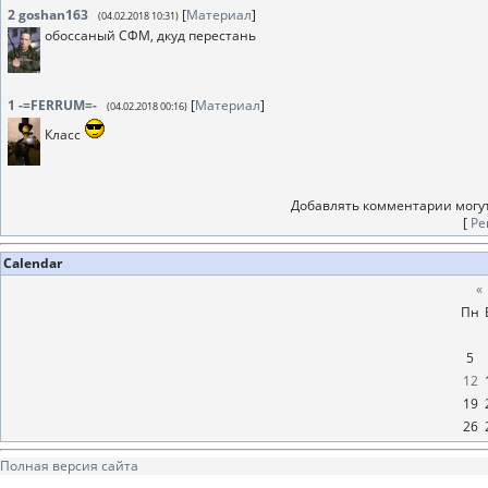
2
goshan163
[
Материал
]
(04.02.2018 10:31)
обоссаный СФМ, дкуд перестань
1
-=FERRUM=-
[
Материал
]
(04.02.2018 00:16)
Класс
Добавлять комментарии могут
[
Ре
Calendar
«
Пн
5
12
19
26
Полная версия сайта