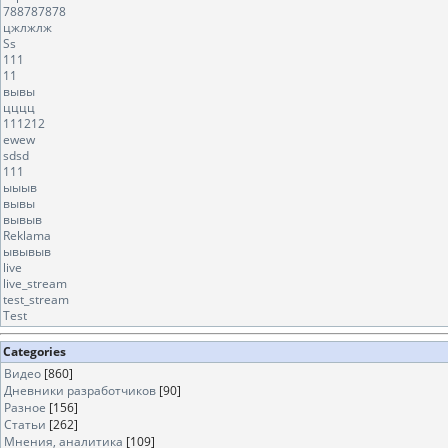
788787878
цжлжлж
Ss
111
11
вывы
цццц
111212
ewew
sdsd
111
ыыыв
вывы
вывыв
Reklama
ывывыв
live
live_stream
test_stream
Test
Categories
Видео
[860]
Дневники разработчиков
[90]
Разное
[156]
Статьи
[262]
Мнения, аналитика
[109]