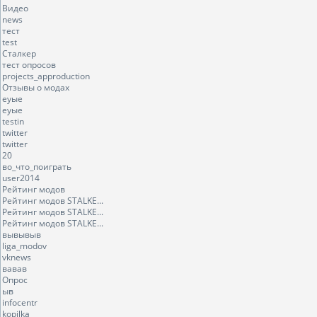
Видео
news
тест
test
Сталкер
тест опросов
projects_approduction
Отзывы о модах
еуые
еуые
testin
twitter
twitter
20
во_что_поиграть
user2014
Рейтинг модов
Рейтинг модов STALKE...
Рейтинг модов STALKE...
Рейтинг модов STALKE...
вывывыв
liga_modov
vknews
вавав
Опрос
ыв
infocentr
kopilka