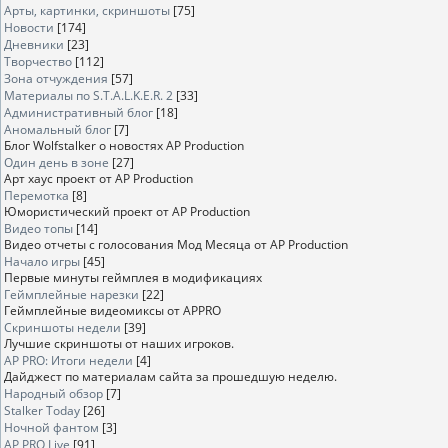
Арты, картинки, скриншоты
[75]
Новости
[174]
Дневники
[23]
Творчество
[112]
Зона отчуждения
[57]
Материалы по S.T.A.L.K.E.R. 2
[33]
Административный блог
[18]
Аномальный блог
[7]
Блог Wolfstalker о новостях AP Production
Один день в зоне
[27]
Арт хаус проект от AP Production
Перемотка
[8]
Юмористический проект от AP Production
Видео топы
[14]
Видео отчеты с голосования Мод Месяца от AP Production
Начало игры
[45]
Первые минуты геймплея в модификациях
Геймплейные нарезки
[22]
Геймплейные видеомиксы от APPRO
Скриншоты недели
[39]
Лучшие скриншоты от наших игроков.
AP PRO: Итоги недели
[4]
Дайджест по материалам сайта за прошедшую неделю.
Народный обзор
[7]
Stalker Today
[26]
Ночной фантом
[3]
AP PRO Live
[91]