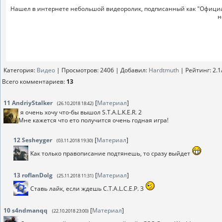
Нашел в интернете небольшой видеоролик, подписанный как "Официальн
н
Категория
:
Видео
|
Просмотров
: 2406 |
Добавил
:
Hardtmuth
|
Рейтинг
:
2.1
Всего комментариев
:
13
11
AndriyStalker
[
Материал
]
(26.10.2018 18:42)
я очень хочу что-бы вышол S.T.A.L.K.E.R. 2
Мне кажется что ето получится очень годная игра!
12
Sesheyger
[
Материал
]
(03.11.2018 19:30)
Как только правописание подтянешь, то сразу выйдет
13
roflanDolg
[
Материал
]
(25.11.2018 11:31)
Ставь лайк, если ждешь C.T.A.L.C.E.P. 3
10
s4ndmanqq
[
Материал
]
(22.10.2018 23:00)