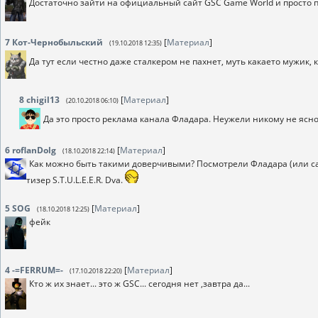
Достаточно зайти на официальный сайт GSC Game World и просто п
7
Кот-Чернобыльский
[
Материал
]
(19.10.2018 12:35)
Да тут если честно даже сталкером не пахнет, муть какаето мужик, 
8
chigil13
[
Материал
]
(20.10.2018 06:10)
Да это просто реклама канала Фладара. Неужели никому не ясн
6
roflanDolg
[
Материал
]
(18.10.2018 22:14)
Как можно быть такими доверчивыми? Посмотрели Фладара (или са
тизер S.T.U.L.E.E.R. Dva.
5
SOG
[
Материал
]
(18.10.2018 12:25)
фейк
4
-=FERRUM=-
[
Материал
]
(17.10.2018 22:20)
Кто ж их знает... это ж GSC... сегодня нет ,завтра да...