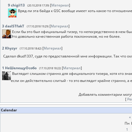
9
chigil13
[
Материал
]
(20.10.2018 17:39)
Вряд-ли эта байда к GSC вообще имеет хоть какое-то отношени
3
dasISTfakT
[
Материал
]
(17.10.2018 19:29)
Если бы это был официальный тизер, то непосредственно в нем был
Это довольно качественная работа поклонников, но не более.
2
Khyzyr
[
Материал
]
(17.10.2018 18:42)
Сделал dkud1337, судя по предоставленной мне информации. Так что ох
1
НеШелещуОсобо
[
Материал
]
(17.10.2018 18:22)
Выглядит слишком странно для официального тизера, хотя кто знае
если он действительно слитый - то это выглядит крайне странно, а ес
Добавлять комментарии могут
[
Ре
Calendar
«
Пн
1