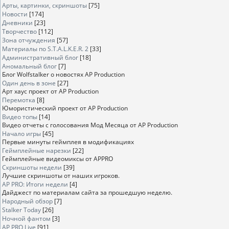
Арты, картинки, скриншоты
[75]
Новости
[174]
Дневники
[23]
Творчество
[112]
Зона отчуждения
[57]
Материалы по S.T.A.L.K.E.R. 2
[33]
Административный блог
[18]
Аномальный блог
[7]
Блог Wolfstalker о новостях AP Production
Один день в зоне
[27]
Арт хаус проект от AP Production
Перемотка
[8]
Юмористический проект от AP Production
Видео топы
[14]
Видео отчеты с голосования Мод Месяца от AP Production
Начало игры
[45]
Первые минуты геймплея в модификациях
Геймплейные нарезки
[22]
Геймплейные видеомиксы от APPRO
Скриншоты недели
[39]
Лучшие скриншоты от наших игроков.
AP PRO: Итоги недели
[4]
Дайджест по материалам сайта за прошедшую неделю.
Народный обзор
[7]
Stalker Today
[26]
Ночной фантом
[3]
AP PRO Live
[91]