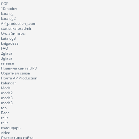
COP
10modov
katalog
katalog2
AP_production_team
statistikaforadmin
Онлайн игры
katalog3
knigadeza
FAQ
2glava
3glava
release
Правила сайта UPD
Обратная связь
Почта AP Production
kalendar
Mods
mods2
mods3
mods3
top
Блог
reliz
reliz
календарь
video
Статистика сайта