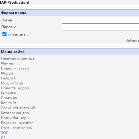
[
AP-Production
]
Форма входа
Логин:
Пароль:
запомнить
Забыл 
Меню сайта
Главная страница
Файлы
Видео и статьи
Форум
Галерея
Мод месяца
Новости модов
Копилка
Правила
Ret. to Pri.
Доска объявлений
Каталог сайтов
Наши баннеры
Реклама на сайте
Стать партнёром
SOC
CS