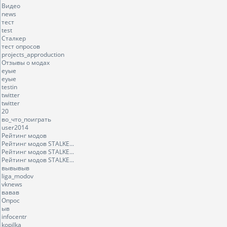
Видео
news
тест
test
Сталкер
тест опросов
projects_approduction
Отзывы о модах
еуые
еуые
testin
twitter
twitter
20
во_что_поиграть
user2014
Рейтинг модов
Рейтинг модов STALKE...
Рейтинг модов STALKE...
Рейтинг модов STALKE...
вывывыв
liga_modov
vknews
вавав
Опрос
ыв
infocentr
kopilka