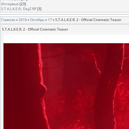
Интервью
[23]
S.T.A.L.K.E.R.: DayZ RP
[3]
Главная
»
2018
»
Октябрь
»
17
» S.T.A.L.K.E.R. 2 - Official Cinematic Teaser
S.T.A.L.K.E.R. 2 - Official Cinematic Teaser