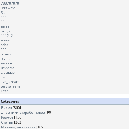
788787878
цжлжлж
Ss
111
11
вывы
цццц
111212
ewew
sdsd
111
ыыыв
вывы
вывыв
Reklama
ывывыв
live
live_stream
test_stream
Test
Categories
Видео
[860]
Дневники разработчиков
[90]
Разное
[156]
Статьи
[262]
Мнения, аналитика
[109]