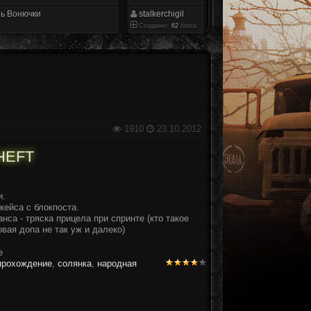
ь Вонючки
stalkerchigil
Созданно:
62
блога
1910
23.10.2012
THEFT
и.
кейса с блокпоста.
са - тряска прицела при спринте (кто такое
вая допа не так уж и далеко)
прохождение
,
солянка
,
народная