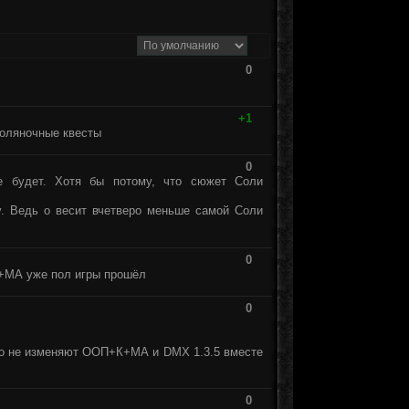
0
+1
соляночные квесты
0
е будет. Хотя бы потому, что сюжет Соли
у. Ведь о весит вчетверо меньше самой Соли
0
К+МА уже пол игры прошёл
0
ко не изменяют ООП+К+МА и DMX 1.3.5 вместе
0