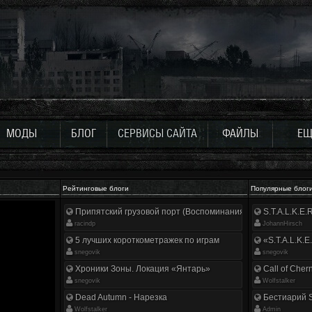
МОДЫ
БЛОГ
СЕРВИСЫ САЙТА
ФАЙЛЫ
ЕЩ
Рейтинговые блоги
Популярные блог
Припятский грузовой порт (Воспоминания ликвидатора)
S.T.A.L.K.E
racindp
JohannHirsch
5 лучших короткометражек по играм
«S.T.A.L.K.E
snegovik
snegovik
Хроники Зоны. Локация «Янтарь»
Call of Cher
snegovik
Wolfstalker
Dead Autumn - Нарезка
Бестиарий S
Wolfstalker
Аdmin