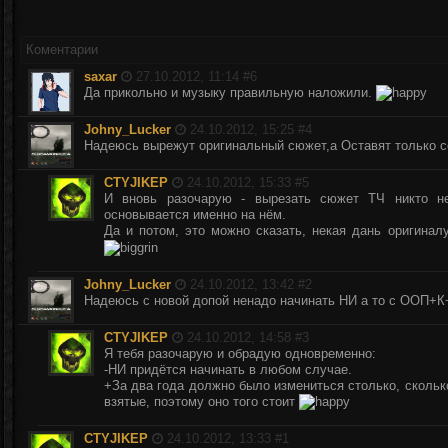
Коментарии
saxar
27.10.2012, 11:14 #
6
Да прикольно и музыку правильную наложили.
Johny_Lucker
24.10.2012, 15:25 #
4
Надеюсь вырежут оригинальный сюжет,а Оставят только 
CTYJIKEP
24.10.2012, 15:33 #
5
И вновь разочарую - вырезать сюжет ТЧ никто н
основывается именно на нём.
Да и потом, это можно сказать, некая дань оригинал
Johny_Lucker
24.10.2012, 13:42 #
2
Надеюсь с новой допой ненадо начинать НИ а то с ООП+
CTYJIKEP
24.10.2012, 14:58 #
3
Я тебя разочарую и обрадую одновременно:
-НИ придётся начинать в любом случае.
+За два года должно было измениться столько, сколь
взятые, поэтому оно того стоит
CTYJIKEP
24.10.2012, 13:33 #
1