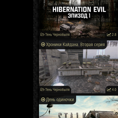
Тень Чернобыля
2.8
Хроники Кайдана. Вторая серия
Тень Чернобыля
4.0
День одиночки