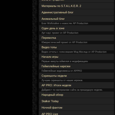
Материалы по S.T.A.L.K.E.R. 2
Административный блог
Аномальный блог
Блог Wolfstalker о новостях AP Production
Один день в зоне
Арт хаус проект от AP Production
Перемотка
Юмористический проект от AP Production
Видео топы
Видео отчеты с голосования Мод Месяца от AP Production
Начало игры
Первые минуты геймплея в модификациях
Геймплейные нарезки
Геймплейные видеомиксы от APPRO
Скриншоты недели
Лучшие скриншоты от наших игроков.
AP PRO: Итоги недели
Дайджест по материалам сайта за прошедшую неделю.
Народный обзор
Stalker Today
Ночной фантом
AP PRO Live