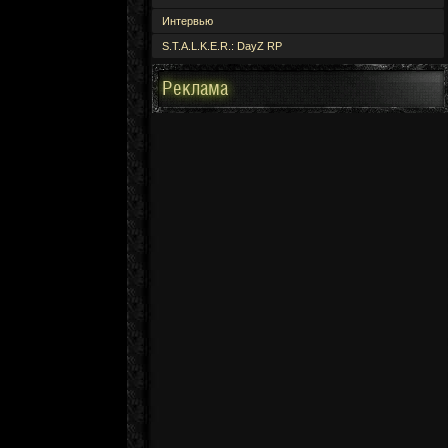
Интервью
S.T.A.L.K.E.R.: DayZ RP
Реклама