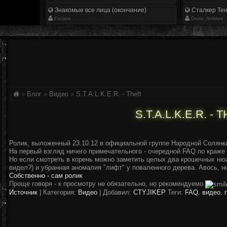
Знакомые все лица (окончание)
Сталкер Тен
Enclave
Drone_Ambient
»
Блог
»
Видео
»
S.T.A.L.K.E.R. - Theft
S.T.A.L.K.E.R. - 
Ролик, выложенный 23.10.12 в официальной группе Народной Солянк
На первый взгляд ничего примечательного - очередной FAQ по краже 
Но если смотреть в корень можно заметить целых два крошечных нюан
видел?) и убранная аномалия "лифт" у поваленного дерева. Авось, но
Собственно - сам ролик
Проще говоря - к просмотру не обязательно, но рекомендуемо
Источник
|
Категория:
Видео
| Добавил:
CTYJIKEP
Теги:
FAQ
,
видео
,