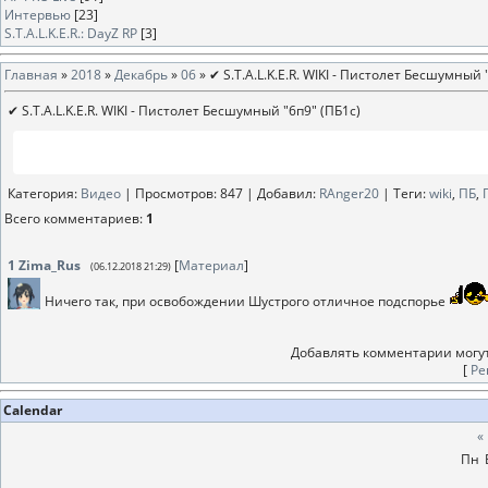
Интервью
[23]
S.T.A.L.K.E.R.: DayZ RP
[3]
Главная
»
2018
»
Декабрь
»
06
» ✔ S.T.A.L.K.E.R. WIKI - Пистолет Бесшумный 
✔ S.T.A.L.K.E.R. WIKI - Пистолет Бесшумный "6п9" (ПБ1с)
Категория
:
Видео
|
Просмотров
: 847 |
Добавил
:
RAnger20
|
Теги
:
wiki
,
ПБ
,
Всего комментариев
:
1
1
Zima_Rus
[
Материал
]
(06.12.2018 21:29)
Ничего так, при освобождении Шустрого отличное подспорье
Добавлять комментарии могут
[
Ре
Calendar
«
Пн