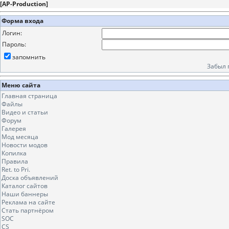
[
AP-Production
]
Форма входа
Логин:
Пароль:
запомнить
Забыл 
Меню сайта
Главная страница
Файлы
Видео и статьи
Форум
Галерея
Мод месяца
Новости модов
Копилка
Правила
Ret. to Pri.
Доска объявлений
Каталог сайтов
Наши баннеры
Реклама на сайте
Стать партнёром
SOC
CS