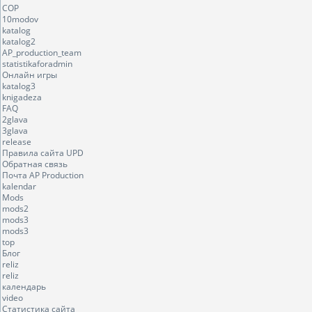
COP
10modov
katalog
katalog2
AP_production_team
statistikaforadmin
Онлайн игры
katalog3
knigadeza
FAQ
2glava
3glava
release
Правила сайта UPD
Обратная связь
Почта AP Production
kalendar
Mods
mods2
mods3
mods3
top
Блог
reliz
reliz
календарь
video
Статистика сайта