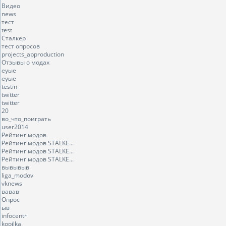
Видео
news
тест
test
Сталкер
тест опросов
projects_approduction
Отзывы о модах
еуые
еуые
testin
twitter
twitter
20
во_что_поиграть
user2014
Рейтинг модов
Рейтинг модов STALKE...
Рейтинг модов STALKE...
Рейтинг модов STALKE...
вывывыв
liga_modov
vknews
вавав
Опрос
ыв
infocentr
kopilka