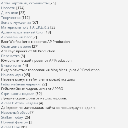
Арты, картинки, скриншоты
[75]
Новости
[174]
Дневники
[23]
Творчество
[112]
Зона отчуждения
[57]
Материалы по S.T.A.L.K.E.R. 2
[33]
Административный блог
[18]
Аномальный блог
[7]
Блог Wolfstalker о новостях AP Production
Один день в зоне
[27]
Арт хаус проект от AP Production
Перемотка
[8]
Юмористический проект от AP Production
Видео топы
[14]
Видео отчеты с голосования Мод Месяца от AP Production
Начало игры
[45]
Первые минуты геймплея в модификациях
Геймплейные нарезки
[22]
Геймплейные видеомиксы от APPRO
Скриншоты недели
[39]
Лучшие скриншоты от наших игроков.
AP PRO: Итоги недели
[4]
Дайджест по материалам сайта за прошедшую неделю.
Народный обзор
[7]
Stalker Today
[26]
Ночной фантом
[3]
AP PRO Live
[91]