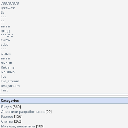
788787878
цжлжлж
Ss
111
11
вывы
цццц
111212
ewew
sdsd
111
ыыыв
вывы
вывыв
Reklama
ывывыв
live
live_stream
test_stream
Test
Categories
Видео
[860]
Дневники разработчиков
[90]
Разное
[156]
Статьи
[262]
Мнения, аналитика
[109]