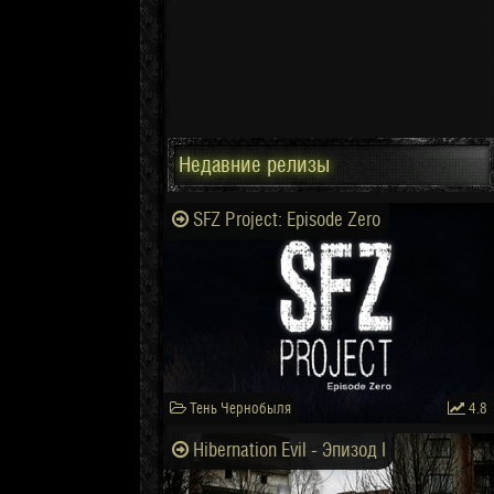
Недавние релизы
SFZ Project: Episode Zero
Тень Чернобыля
4.8
Hibernation Evil - Эпизод I