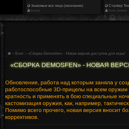
Знакомые все лица (окончание)
Сталкер Тен
Enclave
Drone_Ambient
»
Блог
»
«Сборка Demosfen» - Новая версия доступна для игры!
«СБОРКА DEMOSFEN» - НОВАЯ ВЕРС
Обновление, работа над которым заняла у соз
работоспособные 3D-прицелы на всем оружии с
кратность и применять в бою специальные ноч
кастомизация оружия, как, например, тактическ
Помимо всего прочего, новая версия вносит б
коррективов.