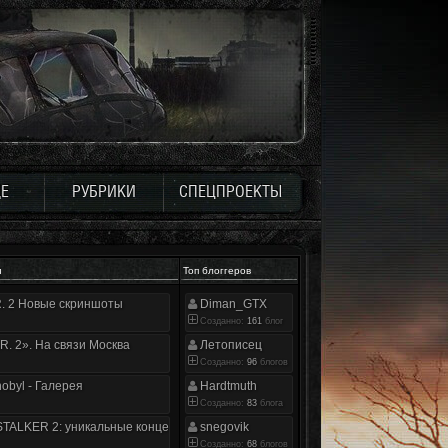
Е
РУБРИКИ
СПЕЦПРОЕКТЫ
и
Топ блоггеров
.R. 2 Новые скриншоты
Diman_GTX
Созданно:
161
блог
.R. 2». На связи Москва
Летописец
Созданно:
96
блогов
nobyl - Галерея
Hardtmuth
Созданно:
83
блога
TALKER 2: уникальные концепт-арты
snegovik
Созданно:
68
блогов