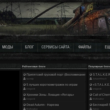
МОДЫ
БЛОГ
СЕРВИСЫ САЙТА
ФАЙЛЫ
ЕЩ
Рейтинговые блоги
Популярные блог
Припятский грузовой порт (Воспоминания ликвидатора)
S.T.A.L.K.E
racindp
JohannHirsch
5 лучших короткометражек по играм
«S.T.A.L.K.E
snegovik
snegovik
Хроники Зоны. Локация «Янтарь»
Call of Cher
snegovik
Wolfstalker
Dead Autumn - Нарезка
Бестиарий S
Wolfstalker
Аdmin