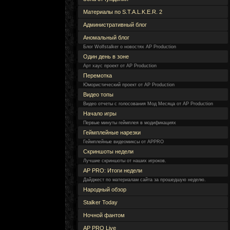
Материалы по S.T.A.L.K.E.R. 2
Административный блог
Аномальный блог
Блог Wolfstalker о новостях AP Production
Один день в зоне
Арт хаус проект от AP Production
Перемотка
Юмористический проект от AP Production
Видео топы
Видео отчеты с голосования Мод Месяца от AP Production
Начало игры
Первые минуты геймплея в модификациях
Геймплейные нарезки
Геймплейные видеомиксы от APPRO
Скриншоты недели
Лучшие скриншоты от наших игроков.
AP PRO: Итоги недели
Дайджест по материалам сайта за прошедшую неделю.
Народный обзор
Stalker Today
Ночной фантом
AP PRO Live