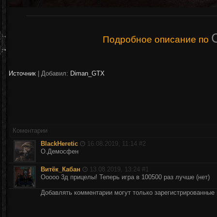
Подробное описание по
Источник
|
Добавил:
Diman_GTX
Коментарии
BlackHeretic
16.08.2019, 11:14 #
2
О.Демосфен
Витёк_Кабан
13.08.2019, 13:24 #
1
Ооооо 3д прицелы! Теперь игра в 100500 раз лучше (нет)
Добавлять комментарии могут только зарегистрированные