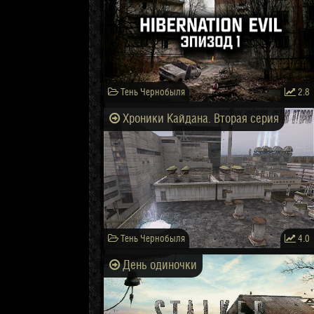
Тень Чернобыля
2.8
Хроники Кайдана. Вторая серия
Тень Чернобыля
4.0
День одиночки