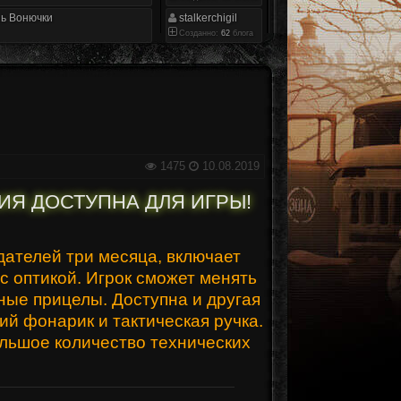
ь Вонючки
stalkerchigil
Созданно:
62
блога
1475
10.08.2019
ИЯ ДОСТУПНА ДЛЯ ИГРЫ!
дателей три месяца, включает
 оптикой. Игрок сможет менять
ные прицелы. Доступна и другая
ий фонарик и тактическая ручка.
ольшое количество технических