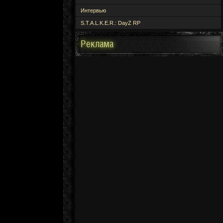
Интервью
S.T.A.L.K.E.R.: DayZ RP
Реклама