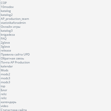
COP
10modov
katalog
katalog2
AP_production_team
statistikaforadmin
Онлайн игры
katalog3
knigadeza
FAQ
2glava
3glava
release
Правила сайта UPD
Обратная связь
Почта AP Production
kalendar
Mods
mods2
mods3
mods3
top
Блог
reliz
reliz
календарь
video
Статистика сайта