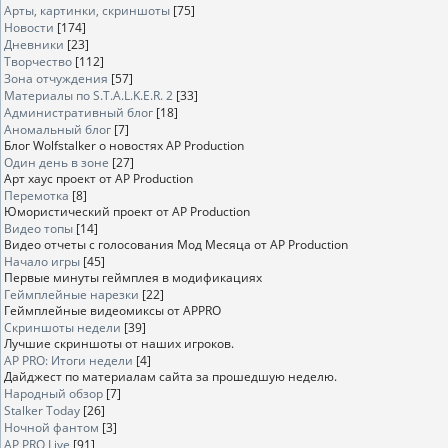
Арты, картинки, скриншоты
[75]
Новости
[174]
Дневники
[23]
Творчество
[112]
Зона отчуждения
[57]
Материалы по S.T.A.L.K.E.R. 2
[33]
Административный блог
[18]
Аномальный блог
[7]
Блог Wolfstalker о новостях AP Production
Один день в зоне
[27]
Арт хаус проект от AP Production
Перемотка
[8]
Юмористический проект от AP Production
Видео топы
[14]
Видео отчеты с голосования Мод Месяца от AP Production
Начало игры
[45]
Первые минуты геймплея в модификациях
Геймплейные нарезки
[22]
Геймплейные видеомиксы от APPRO
Скриншоты недели
[39]
Лучшие скриншоты от наших игроков.
AP PRO: Итоги недели
[4]
Дайджест по материалам сайта за прошедшую неделю.
Народный обзор
[7]
Stalker Today
[26]
Ночной фантом
[3]
AP PRO Live
[91]