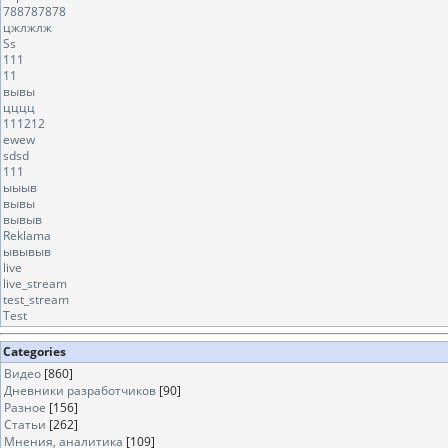
788787878
цжлжлж
Ss
111
11
вывы
цццц
111212
ewew
sdsd
111
ыыыв
вывы
вывыв
Reklama
ывывыв
live
live_stream
test_stream
Test
Categories
Видео
[860]
Дневники разработчиков
[90]
Разное
[156]
Статьи
[262]
Мнения, аналитика
[109]