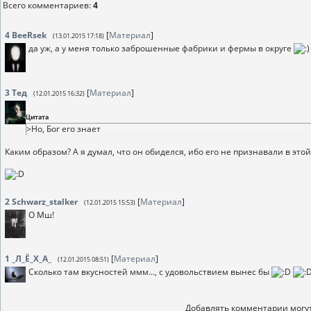
Всего комментариев
:
4
4
BeeRsek
[
Материал
]
(13.01.2015 17:18)
да уж, а у меня только заброшенные фабрики и фермы в округе
3
Тед
[
Материал
]
(12.01.2015 16:32)
Цитата
>Но, Бог его знает
Каким образом? А я думал, что он обиделся, ибо его не признавали в этой
2
Schwarz_stalker
[
Материал
]
(12.01.2015 15:53)
О Мш!
1
_Л_Ё_Х_А_
[
Материал
]
(12.01.2015 08:51)
Сколько там вкусностей ммм..., с удовольствием вынес бы
Добавлять комментарии могут