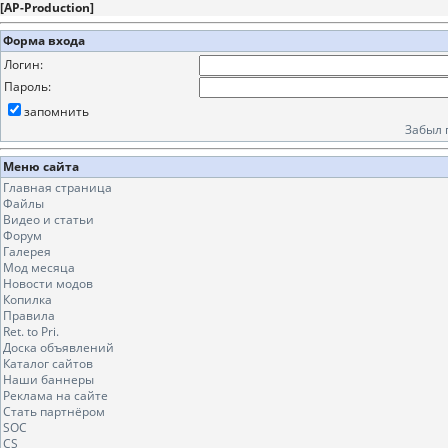
[
AP-Production
]
Форма входа
Логин:
Пароль:
запомнить
Забыл 
Меню сайта
Главная страница
Файлы
Видео и статьи
Форум
Галерея
Мод месяца
Новости модов
Копилка
Правила
Ret. to Pri.
Доска объявлений
Каталог сайтов
Наши баннеры
Реклама на сайте
Стать партнёром
SOC
CS