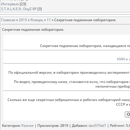
Интервью
[23]
S.T.A.L.K.E.R.: DayZ RP
[3]
Главная
»
2015
»
Январь
»
11
» Секретная подземная лаборатория.
Секретная подземная лаборатория.
Секретная подземная лаборатория, находящаяся по
НИИ и л
По официальной версии, в лаборатории производились эксперименты 
По видео, приведенному ниже, становится ясно, что лаборатория п
непонятных прибор
Сколько же еще секретных заброшенных и рабочих лабораторий наход
СССР и 
Категория
:
Разное
|
Просмотров
: 2819 |
Добавил
:
dasISTfakT
|
Рейтинг
:
5.