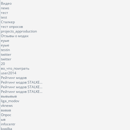
Видео
news
тест
test
Сталкер
тест опросов
projects_approduction
Отзывы о модах
еуые
еуые
testin
twitter
twitter
20
во_что_поиграть
user2014
Рейтинг модов
Рейтинг модов STALKE...
Рейтинг модов STALKE...
Рейтинг модов STALKE...
вывывыв
liga_modov
vknews
вавав
Опрос
ыв
infocentr
kopilka