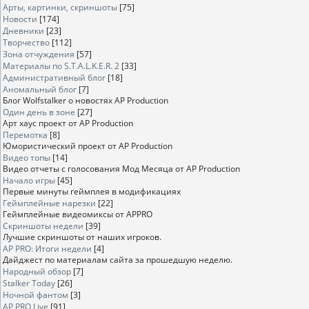
Арты, картинки, скриншоты
[75]
Новости
[174]
Дневники
[23]
Творчество
[112]
Зона отчуждения
[57]
Материалы по S.T.A.L.K.E.R. 2
[33]
Административный блог
[18]
Аномальный блог
[7]
Блог Wolfstalker о новостях AP Production
Один день в зоне
[27]
Арт хаус проект от AP Production
Перемотка
[8]
Юмористический проект от AP Production
Видео топы
[14]
Видео отчеты с голосования Мод Месяца от AP Production
Начало игры
[45]
Первые минуты геймплея в модификациях
Геймплейные нарезки
[22]
Геймплейные видеомиксы от APPRO
Скриншоты недели
[39]
Лучшие скриншоты от наших игроков.
AP PRO: Итоги недели
[4]
Дайджест по материалам сайта за прошедшую неделю.
Народный обзор
[7]
Stalker Today
[26]
Ночной фантом
[3]
AP PRO Live
[91]