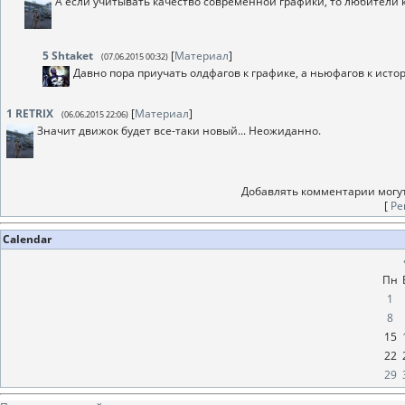
А если учитывать качество современной графики, то любители к
5
Shtaket
[
Материал
]
(07.06.2015 00:32)
Давно пора приучать олдфагов к графике, а ньюфагов к исто
1
RETRIX
[
Материал
]
(06.06.2015 22:06)
Значит движок будет все-таки новый... Неожиданно.
Добавлять комментарии могут
[
Ре
Calendar
Пн
1
8
15
22
29