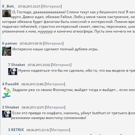
8
_Bolt_
[
Материал
]
(07.06.2015 23:27)
О, Господи, даааааааааааааа! Слюни текут как у бешеного пса! Я хо
круто. Давно ждал, обожаю Fallout. Либо у меня такое настроение, ли
которая обязана будет фанатам быть классной и интересной. Помню время
подкачал геймплей, страстно интересный сюжет, квесты, персонажи, ш
упоминание к ним, нууууууу и конечно атмосфера. Пусть они ничего не з
6
patron
[
Материал
]
(07.06.2015 09:19)
Интересно наши сделают полный дубляж игры.
7
Shtaket
[
Материал
]
(07.06.2015 23:25)
Нужно надеяться что-бы не сделали, ибо то, что мы видели в тре
4
Рико94
[
Материал
]
(06.06.2015 22:40)
Задрали уже со своим Фоллаутом, выйдет тогда и выйдет... если ох
2
Shtaket
[
Материал
]
(06.06.2015 22:07)
Если это правда то олдфаги, наконец, уймут butthurt от третьего ф
режимами камеры воистину соломоново!
3
RETRIX
[
Материал
]
(06.06.2015 22:13)