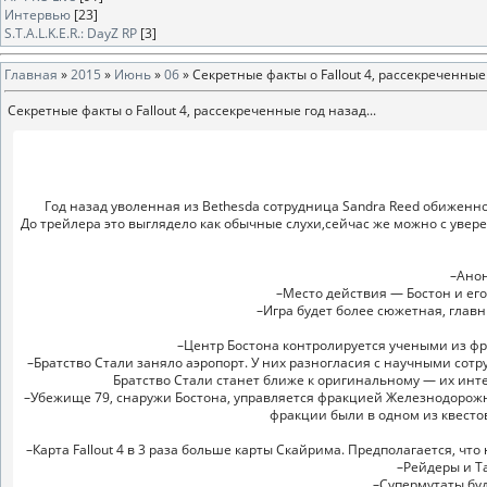
Интервью
[23]
S.T.A.L.K.E.R.: DayZ RP
[3]
Главная
»
2015
»
Июнь
»
06
» Секретные факты о Fallout 4, рассекреченные 
Секретные факты о Fallout 4, рассекреченные год назад...
Год назад уволенная из Bethesda сотрудница Sandra Reed обиженно ра
До трейлера это выглядело как обычные слухи,сейчас же можно с увер
–Анон
–Место действия — Бостон и его о
–Игра будет более сюжетная, главн
–Центр Бостона контролируется учеными из фра
–Братство Стали заняло аэропорт. У них разногласия с научными сотр
Братство Стали станет ближе к оригинальному — их инте
–Убежище 79, снаружи Бостона, управляется фракцией Железнодорожн
фракции были в одном из квестов
–Карта Fallout 4 в 3 раза больше карты Скайрима. Предполагается, что
–Рейдеры и T
–Супермутаты буду