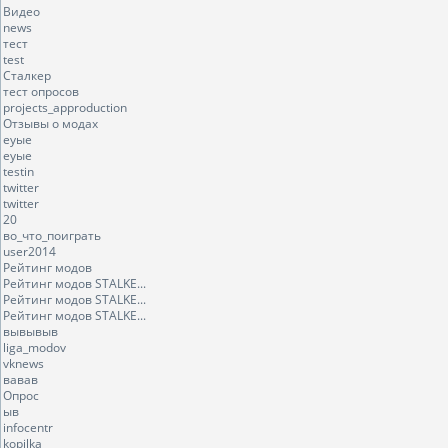
Видео
news
тест
test
Сталкер
тест опросов
projects_approduction
Отзывы о модах
еуые
еуые
testin
twitter
twitter
20
во_что_поиграть
user2014
Рейтинг модов
Рейтинг модов STALKE...
Рейтинг модов STALKE...
Рейтинг модов STALKE...
вывывыв
liga_modov
vknews
вавав
Опрос
ыв
infocentr
kopilka