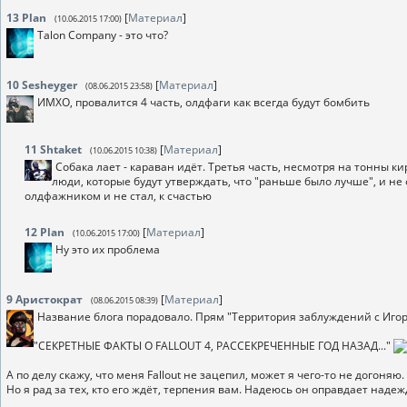
13
Plan
[
Материал
]
(10.06.2015 17:00)
Talon Company - это что?
10
Sesheyger
[
Материал
]
(08.06.2015 23:58)
ИМХО, провалится 4 часть, олдфаги как всегда будут бомбить
11
Shtaket
[
Материал
]
(10.06.2015 10:38)
Собака лает - караван идёт. Третья часть, несмотря на тонны к
люди, которые будут утверждать, что "раньше было лучше", и не 
олдфажником и не стал, к счастью
12
Plan
[
Материал
]
(10.06.2015 17:00)
Ну это их проблема
9
Аристократ
[
Материал
]
(08.06.2015 08:39)
Название блога порадовало. Прям "Территория заблуждений с Иго
"СЕКРЕТНЫЕ ФАКТЫ О FALLOUT 4, РАССЕКРЕЧЕННЫЕ ГОД НАЗАД..."
А по делу скажу, что меня Fallout не зацепил, может я чего-то не догоняю.
Но я рад за тех, кто его ждёт, терпения вам. Надеюсь он оправдает наде