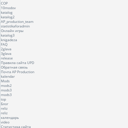
COP
10modov
katalog
katalog2
AP_production_team
statistikaforadmin
Онлайн игры
katalog3
knigadeza
FAQ
2glava
3glava
release
Правила сайта UPD
Обратная связь
Почта AP Production
kalendar
Mods
mods2
mods3
mods3
top
Блог
reliz
reliz
календарь
video
Статистика сайта