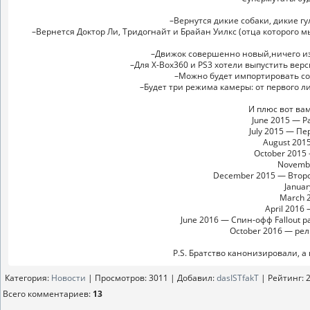
–Вернутся дикие собаки, дикие г
–Вернется Доктор Ли, Тридогнайт и Брайан Уилкс (отца которого мы
–Движок совершенно новый,ничего из
–Для X-Box360 и PS3 хотели выпустить верс
–Можно будет импортировать сох
–Будет три режима камеры: от первого лиц
И плюс вот вам
June 2015 — Ра
July 2015 — П
August 201
October 2015
Novemb
December 2015 — Второ
Janua
March 
April 2016
June 2016 — Спин-офф Fallout ра
October 2016 — рел
P.S. Братство канонизировали, а
Категория
:
Новости
|
Просмотров
: 3011 |
Добавил
:
dasISTfakT
|
Рейтинг
:
2
Всего комментариев
:
13