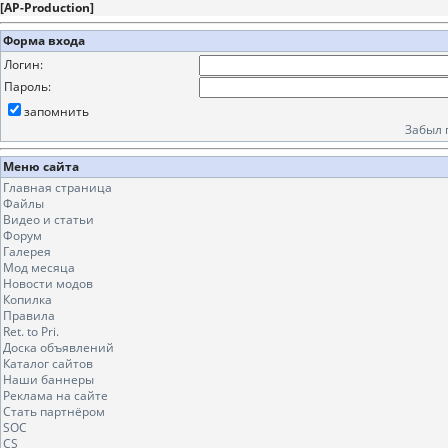
[
AP-Production
]
Форма входа
Логин:
Пароль:
запомнить
Забыл 
Меню сайта
Главная страница
Файлы
Видео и статьи
Форум
Галерея
Мод месяца
Новости модов
Копилка
Правила
Ret. to Pri.
Доска объявлений
Каталог сайтов
Наши баннеры
Реклама на сайте
Стать партнёром
SOC
CS