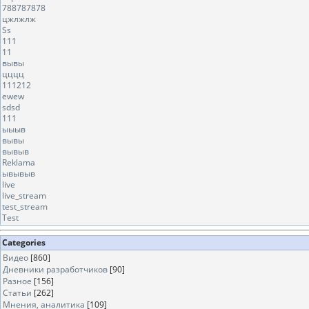
788787878
цжлжлж
Ss
111
11
вывы
цццц
111212
ewew
sdsd
111
ыыыв
вывы
вывыв
Reklama
ывывыв
live
live_stream
test_stream
Test
Categories
Видео
[860]
Дневники разработчиков
[90]
Разное
[156]
Статьи
[262]
Мнения, аналитика
[109]