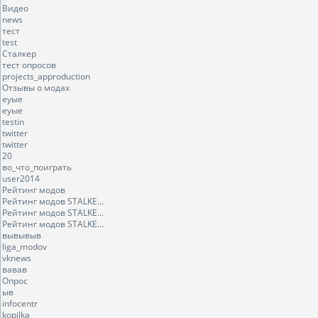
Видео
news
тест
test
Сталкер
тест опросов
projects_approduction
Отзывы о модах
еуые
еуые
testin
twitter
twitter
20
во_что_поиграть
user2014
Рейтинг модов
Рейтинг модов STALKE...
Рейтинг модов STALKE...
Рейтинг модов STALKE...
вывывыв
liga_modov
vknews
вавав
Опрос
ыв
infocentr
kopilka