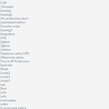
COP
10modov
katalog
katalog2
AP_production_team
statistikaforadmin
Онлайн игры
katalog3
knigadeza
FAQ
2glava
3glava
release
Правила сайта UPD
Обратная связь
Почта AP Production
kalendar
Mods
mods2
mods3
mods3
top
Блог
reliz
reliz
календарь
video
Статистика сайта