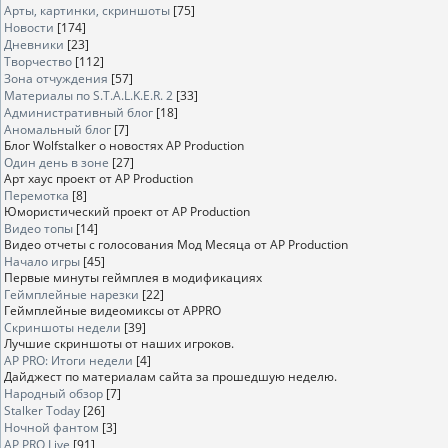
Арты, картинки, скриншоты
[75]
Новости
[174]
Дневники
[23]
Творчество
[112]
Зона отчуждения
[57]
Материалы по S.T.A.L.K.E.R. 2
[33]
Административный блог
[18]
Аномальный блог
[7]
Блог Wolfstalker о новостях AP Production
Один день в зоне
[27]
Арт хаус проект от AP Production
Перемотка
[8]
Юмористический проект от AP Production
Видео топы
[14]
Видео отчеты с голосования Мод Месяца от AP Production
Начало игры
[45]
Первые минуты геймплея в модификациях
Геймплейные нарезки
[22]
Геймплейные видеомиксы от APPRO
Скриншоты недели
[39]
Лучшие скриншоты от наших игроков.
AP PRO: Итоги недели
[4]
Дайджест по материалам сайта за прошедшую неделю.
Народный обзор
[7]
Stalker Today
[26]
Ночной фантом
[3]
AP PRO Live
[91]