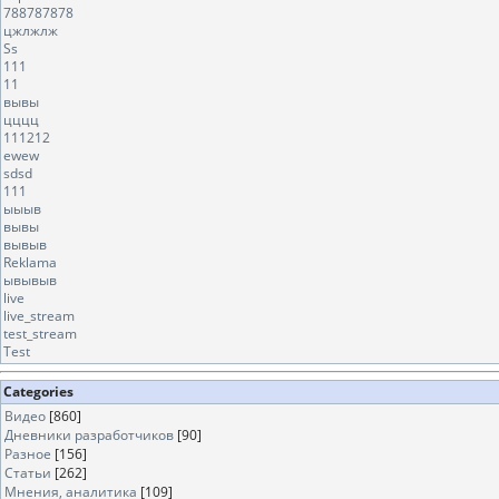
788787878
цжлжлж
Ss
111
11
вывы
цццц
111212
ewew
sdsd
111
ыыыв
вывы
вывыв
Reklama
ывывыв
live
live_stream
test_stream
Test
Categories
Видео
[860]
Дневники разработчиков
[90]
Разное
[156]
Статьи
[262]
Мнения, аналитика
[109]