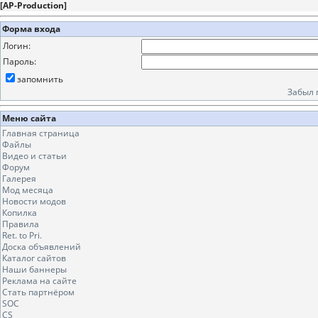
[
AP-Production
]
Форма входа
Логин:
Пароль:
запомнить
Забыл 
Меню сайта
Главная страница
Файлы
Видео и статьи
Форум
Галерея
Мод месяца
Новости модов
Копилка
Правила
Ret. to Pri.
Доска объявлений
Каталог сайтов
Наши баннеры
Реклама на сайте
Стать партнёром
SOC
CS