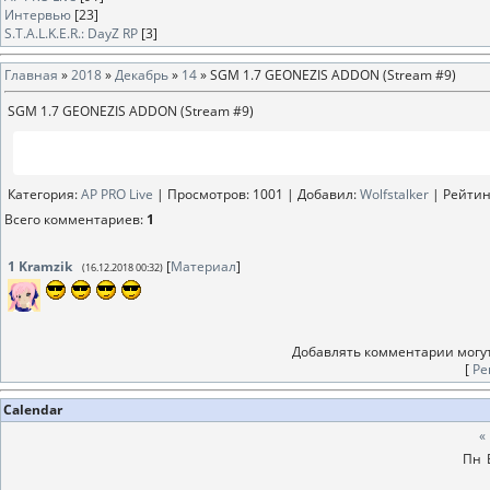
Интервью
[23]
S.T.A.L.K.E.R.: DayZ RP
[3]
Главная
»
2018
»
Декабрь
»
14
» SGM 1.7 GEONEZIS ADDON (Stream #9)
SGM 1.7 GEONEZIS ADDON (Stream #9)
Категория
:
AP PRO Live
|
Просмотров
: 1001 |
Добавил
:
Wolfstalker
|
Рейтин
Всего комментариев
:
1
1
Kramzik
[
Материал
]
(16.12.2018 00:32)
Добавлять комментарии могут
[
Ре
Calendar
«
Пн