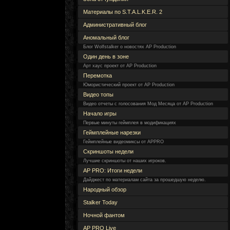
Материалы по S.T.A.L.K.E.R. 2
Административный блог
Аномальный блог
Блог Wolfstalker о новостях AP Production
Один день в зоне
Арт хаус проект от AP Production
Перемотка
Юмористический проект от AP Production
Видео топы
Видео отчеты с голосования Мод Месяца от AP Production
Начало игры
Первые минуты геймплея в модификациях
Геймплейные нарезки
Геймплейные видеомиксы от APPRO
Скриншоты недели
Лучшие скриншоты от наших игроков.
AP PRO: Итоги недели
Дайджест по материалам сайта за прошедшую неделю.
Народный обзор
Stalker Today
Ночной фантом
AP PRO Live