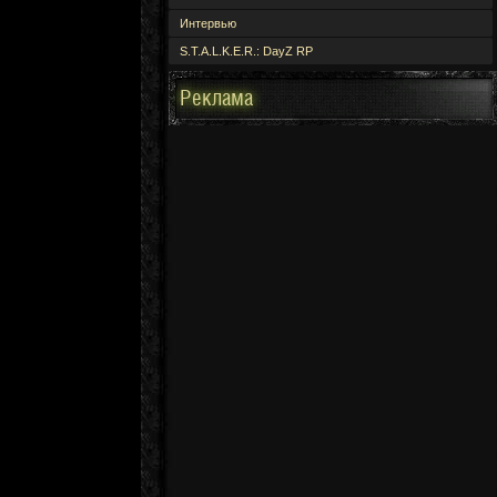
Интервью
S.T.A.L.K.E.R.: DayZ RP
Реклама