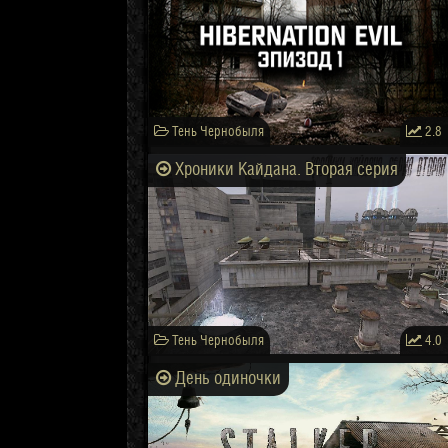
Тень Чернобыля
2.8
Хроники Кайдана. Вторая серия
Тень Чернобыля
4.0
День одиночки