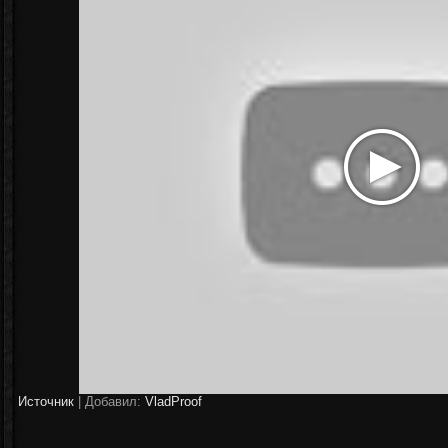
Источник
|
Добавил:
VladProof