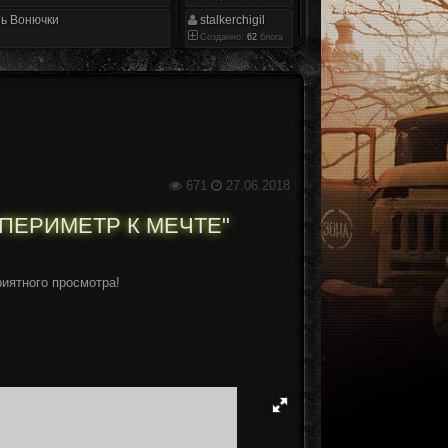
ь Вонючки
stalkerchigil
Созданно:
62
блога
671
27.06.2018
ПЕРИМЕТР К МЕЧТЕ"
иятного просмотра!