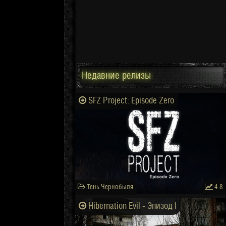
Недавние релизы
SFZ Project: Episode Zero
Тень Чернобыля
4.8
Hibernation Evil - Эпизод I