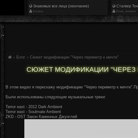
Знакомые все лица (окончание)
Сталкер Тен
Enclave
Drone_Ambient
»
Блог
»
Сюжет модификации "Через периметр к мечте"
СЮЖЕТ МОДИФИКАЦИИ "ЧЕРЕЗ 
В этом видео я перескажу модификацию "Через периметр к мечте".Пр
Были использованы следующие музыкальные треки:
Terror east - 2012 Dark Ambient
Terror east - Soulmate Ambient
ZKD - OST Закон Каменных Джунглей