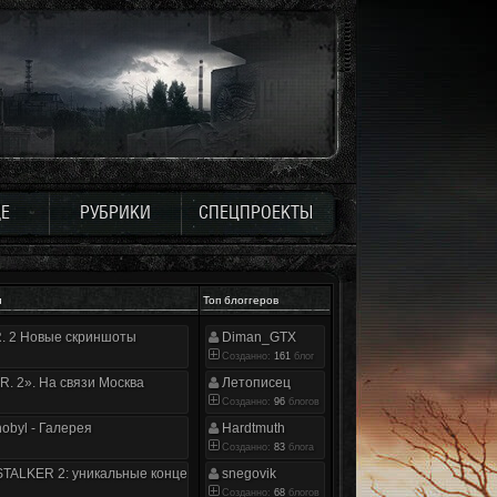
Е
РУБРИКИ
СПЕЦПРОЕКТЫ
и
Топ блоггеров
.R. 2 Новые скриншоты
Diman_GTX
Созданно:
161
блог
.R. 2». На связи Москва
Летописец
Созданно:
96
блогов
nobyl - Галерея
Hardtmuth
Созданно:
83
блога
TALKER 2: уникальные концепт-арты
snegovik
Созданно:
68
блогов