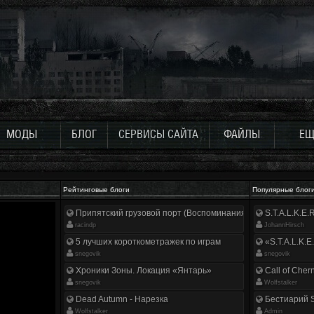
МОДЫ
БЛОГ
СЕРВИСЫ САЙТА
ФАЙЛЫ
ЕЩ
Рейтинговые блоги
Популярные блог
Припятский грузовой порт (Воспоминания ликвидатора)
S.T.A.L.K.E
racindp
JohannHirsch
5 лучших короткометражек по играм
«S.T.A.L.K.E
snegovik
snegovik
Хроники Зоны. Локация «Янтарь»
Call of Cher
snegovik
Wolfstalker
Dead Autumn - Нарезка
Бестиарий S
Wolfstalker
Аdmin