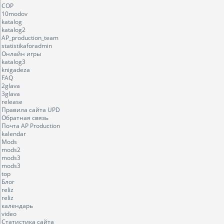
COP
10modov
katalog
katalog2
AP_production_team
statistikaforadmin
Онлайн игры
katalog3
knigadeza
FAQ
2glava
3glava
release
Правила сайта UPD
Обратная связь
Почта AP Production
kalendar
Mods
mods2
mods3
mods3
top
Блог
reliz
reliz
календарь
video
Статистика сайта