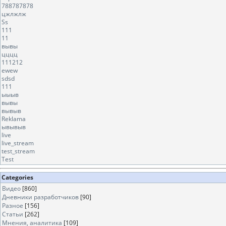
788787878
цжлжлж
Ss
111
11
вывы
цццц
111212
ewew
sdsd
111
ыыыв
вывы
вывыв
Reklama
ывывыв
live
live_stream
test_stream
Test
Categories
Видео
[860]
Дневники разработчиков
[90]
Разное
[156]
Статьи
[262]
Мнения, аналитика
[109]