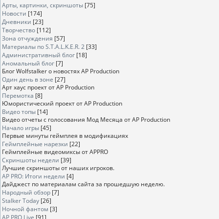
Арты, картинки, скриншоты
[75]
Новости
[174]
Дневники
[23]
Творчество
[112]
Зона отчуждения
[57]
Материалы по S.T.A.L.K.E.R. 2
[33]
Административный блог
[18]
Аномальный блог
[7]
Блог Wolfstalker о новостях AP Production
Один день в зоне
[27]
Арт хаус проект от AP Production
Перемотка
[8]
Юмористический проект от AP Production
Видео топы
[14]
Видео отчеты с голосования Мод Месяца от AP Production
Начало игры
[45]
Первые минуты геймплея в модификациях
Геймплейные нарезки
[22]
Геймплейные видеомиксы от APPRO
Скриншоты недели
[39]
Лучшие скриншоты от наших игроков.
AP PRO: Итоги недели
[4]
Дайджест по материалам сайта за прошедшую неделю.
Народный обзор
[7]
Stalker Today
[26]
Ночной фантом
[3]
AP PRO Live
[91]