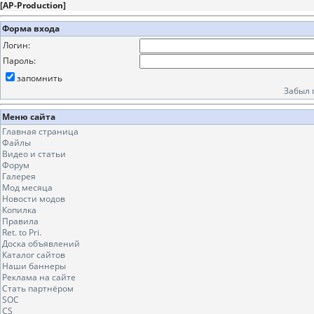
[
AP-Production
]
Форма входа
Логин:
Пароль:
запомнить
Забыл 
Меню сайта
Главная страница
Файлы
Видео и статьи
Форум
Галерея
Мод месяца
Новости модов
Копилка
Правила
Ret. to Pri.
Доска объявлений
Каталог сайтов
Наши баннеры
Реклама на сайте
Стать партнёром
SOC
CS