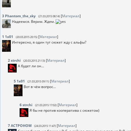
3
Phantom_the_sky
[
Материал
]
(21.03.2015 08:14)
Надеемся. Верим. Ждем.
1
1x01
[
Материал
]
(20.03.2015 20:15)
Интересно, я один тут сюжет жду с альфы?
2
strchi
[
Материал
]
(20.03.2015 21:13)
А будет ли он...
5
1x01
[
Материал
]
(21.03.2015 09:11)
Вот в чём вопрос...
6
strchi
[
Материал
]
(21.03.2015 17:02)
Я бы не против кооператива с сюжетом)
7
ACTPOHOM
[
Материал
]
(24.03.2015 11:47)