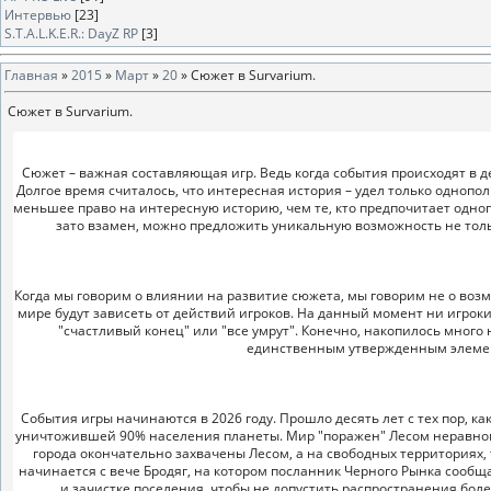
Интервью
[23]
S.T.A.L.K.E.R.: DayZ RP
[3]
Главная
»
2015
»
Март
»
20
» Сюжет в Survarium.
Сюжет в Survarium.
Сюжет – важная составляющая игр. Ведь когда события происходят в 
Долгое время считалось, что интересная история – удел только однопо
меньшее право на интересную историю, чем те, кто предпочитает одноп
зато взамен, можно предложить уникальную возможность не тольк
Когда мы говорим о влиянии на развитие сюжета, мы говорим не о возм
мире будут зависеть от действий игроков. На данный момент ни игроки,
"счастливый конец" или "все умрут". Конечно, накопилось много 
единственным утвержденным элемен
События игры начинаются в 2026 году. Прошло десять лет с тех пор, к
уничтожившей 90% населения планеты. Мир "поражен" Лесом неравном
города окончательно захвачены Лесом, а на свободных территориях, 
начинается с вече Бродяг, на котором посланник Черного Рынка сообщ
и зачистке поселения, чтобы не допустить распространения болез