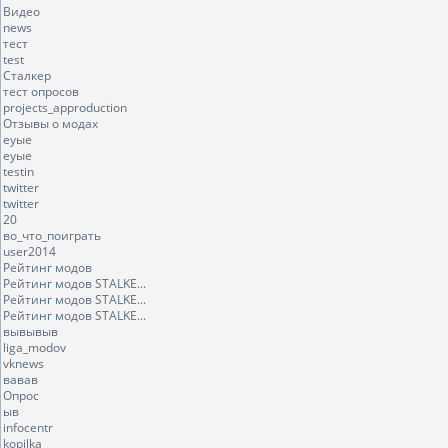
Видео
news
тест
test
Сталкер
тест опросов
projects_approduction
Отзывы о модах
еуые
еуые
testin
twitter
twitter
20
во_что_поиграть
user2014
Рейтинг модов
Рейтинг модов STALKE...
Рейтинг модов STALKE...
Рейтинг модов STALKE...
вывывыв
liga_modov
vknews
вавав
Опрос
ыв
infocentr
kopilka