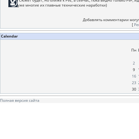
Сюжет будет, но ближе к PvE, а сейчас, пока видно только PvP,
уже многие их главные технические наработки)
Добавлять комментарии могут
[
Ре
Calendar
Пн
2
9
16
23
30
Полная версия сайта