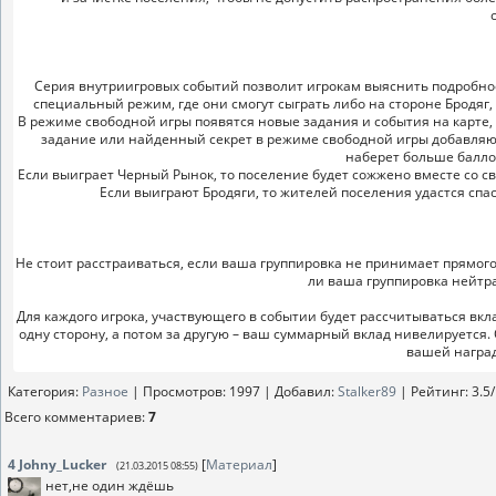
Серия внутриигровых событий позволит игрокам выяснить подробнос
специальный режим, где они смогут сыграть либо на стороне Бродяг
В режиме свободной игры появятся новые задания и события на карте,
задание или найденный секрет в режиме свободной игры добавляют
наберет больше балло
Если выиграет Черный Рынок, то поселение будет сожжено вместе со с
Если выиграют Бродяги, то жителей поселения удастся спа
Не стоит расстраиваться, если ваша группировка не принимает прямого
ли ваша группировка нейтра
Для каждого игрока, участвующего в событии будет рассчитываться вкла
одну сторону, а потом за другую – ваш суммарный вклад нивелируется. 
вашей награ
Категория
:
Разное
|
Просмотров
: 1997 |
Добавил
:
Stalker89
|
Рейтинг
:
3.5
/
Всего комментариев
:
7
4
Johny_Lucker
[
Материал
]
(21.03.2015 08:55)
нет,не один ждёшь