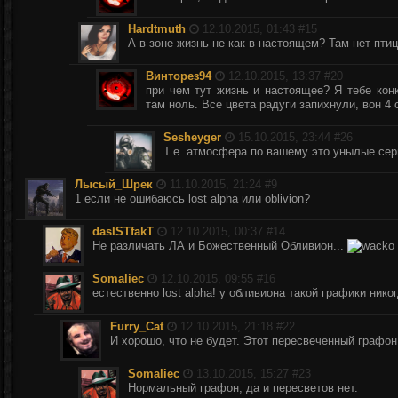
Hardtmuth
12.10.2015, 01:43 #
15
А в зоне жизнь не как в настоящем? Там нет пти
Винторез94
12.10.2015, 13:37 #
20
при чем тут жизнь и настоящее? Я тебе кон
там ноль. Все цвета радуги запихнули, вон 4
Sesheyger
15.10.2015, 23:44 #
26
Т.е. атмосфера по вашему это унылые сер
Лысый_Шрек
11.10.2015, 21:24 #
9
1 если не ошибаюсь lost alpha или oblivion?
dasISTfakT
12.10.2015, 00:37 #
14
Не различать ЛА и Божественный Обливион...
Somaliec
12.10.2015, 09:55 #
16
естественно lost alpha! у обливиона такой графики нико
Furry_Cat
12.10.2015, 21:18 #
22
И хорошо, что не будет. Этот пересвеченный графон
Somaliec
13.10.2015, 15:27 #
23
Нормальный графон, да и пересветов нет.