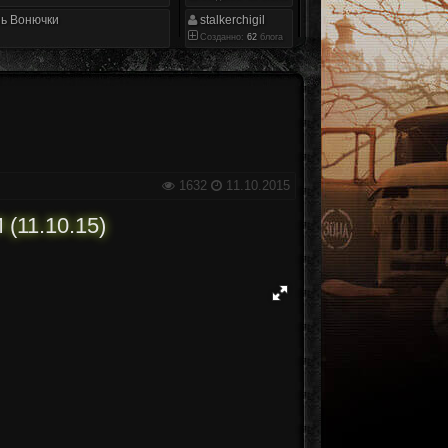
ь Вонючки
stalkerchigil
Созданно:
62
блога
1632
11.10.2015
11.10.15)