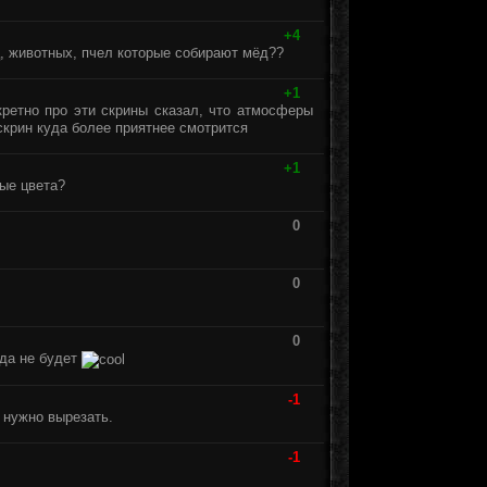
+4
ц, животных, пчел которые собирают мёд??
+1
кретно про эти скрины сказал, что атмосферы
 скрин куда более приятнее смотрится
+1
ые цвета?
0
0
0
гда не будет
-1
 нужно вырезать.
-1