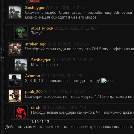
Sesheyger
11.10.2015, 21:21 #
8
Скажем спасибо CrommCruac - разработчику Atmosfear 
модификация обходится без его модов
atpcl_knock
22.10.2015, 14:11 #
27
Тьфу!
stryker_sqd
11.10.2015, 20:13 #
6
Четвёртый скрин судя по всему это Old Story с эффектам
Sesheyger
11.10.2015, 21:20 #
7
Мыло какое-то
Azaman
11.10.2015, 20:02 #
5
2, 8, 9, 10 - великолепны! погода - отпад!
pauk_200
11.10.2015, 19:47 #
4
Все скрины хороши, но что за мод на 4? Никогда такого не 
strchi
12.10.2015, 13:13 #
18
По-ходу новые шейдеры какие-то к ЧН, возможно даже
1-10
11-13
Добавлять комментарии могут только зарегистрированные пользоват