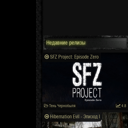
Недавние релизы
SFZ Project: Episode Zero
Тень Чернобыля
4.8
Hibernation Evil - Эпизод I