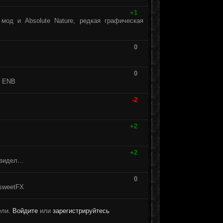
+1
мод и Absolute Nature, редкая графическая
0
0
и ENB
-2
+2
+2
видел...
0
 sweetFX
ели.
Войдите
или
зарегистрируйтесь