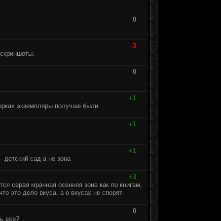
0
-3
 скриншоты.
0
+1
борках экземпляры получше были
+1
+1
- детский сад а не зона
+3
тся серая мрачная осенняя зона как по книгам,
что это дело вкуса, а о вкусах не спорят
0
шь все?