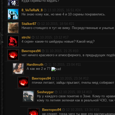
Куда скрины-то кидать?
8_VeTeRaN_8
13.10.2015, 16:51 #
24
Не знаю кому как, но мне 4 и 10 скрины понравились.
StaIker87
12.10.2015, 18:54 #
21
Ничего стоящего я тут не вижу. Посредственные и унылые
strchi
12.10.2015, 13:12 #
17
4 скрин- какие-то шейдеры новые? Какой мод?
Винторез94
11.10.2015, 21:25 #
10
чет ничего красивого и атмосферного, в предыдущих под
Hardtmuth
11.10.2015, 23:04 #
11
А как же 2 и 7?
Винторез94
11.10.2015, 23:34 #
12
птички летают, зайцы прыгают, пчелы мед собирают 
Sesheyger
12.10.2015, 00:14 #
13
Ну у каждого свое понятие о Зоне. Кому-то нрави
кому то летняя зеленая как в реальной ЧЗО, так 
Винторез94
12.10.2015, 13:34 #
19
не спорят, тогда чего ты мне это расписывае