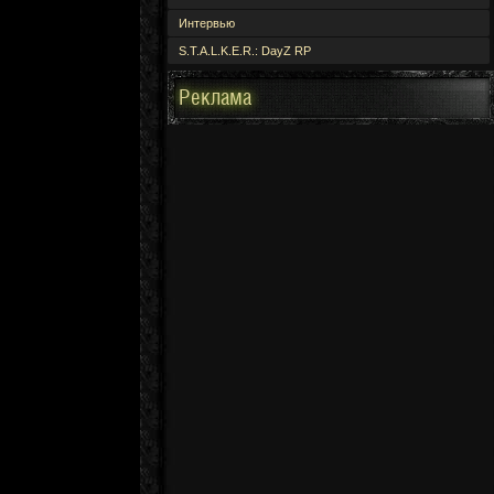
Интервью
S.T.A.L.K.E.R.: DayZ RP
Реклама