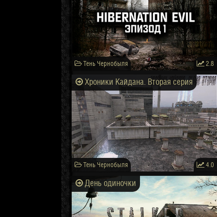
Тень Чернобыля
2.8
Хроники Кайдана. Вторая серия
Тень Чернобыля
4.0
День одиночки