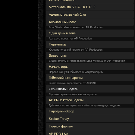
Материалы по S.T.A.L.K.E.R. 2
Административный блог
Аномальный блог
Блог Wolfstalker о новостях AP Production
Один день в зоне
Арт хаус проект от AP Production
Перемотка
Юмористический проект от AP Production
Видео топы
Видео отчеты с голосования Мод Месяца от AP Production
Начало игры
Первые минуты геймплея в модификациях
Геймплейные нарезки
Геймплейные видеомиксы от APPRO
Скриншоты недели
Лучшие скриншоты от наших игроков.
AP PRO: Итоги недели
Дайджест по материалам сайта за прошедшую неделю.
Народный обзор
Stalker Today
Ночной фантом
AP PRO Live