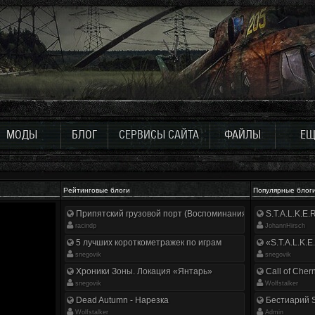
МОДЫ
БЛОГ
СЕРВИСЫ САЙТА
ФАЙЛЫ
ЕЩ
Рейтинговые блоги
Популярные блог
Припятский грузовой порт (Воспоминания ликвидатора)
S.T.A.L.K.E
racindp
JohannHirsch
5 лучших короткометражек по играм
«S.T.A.L.K.E
snegovik
snegovik
Хроники Зоны. Локация «Янтарь»
Call of Cher
snegovik
Wolfstalker
Dead Autumn - Нарезка
Бестиарий S
Wolfstalker
Аdmin