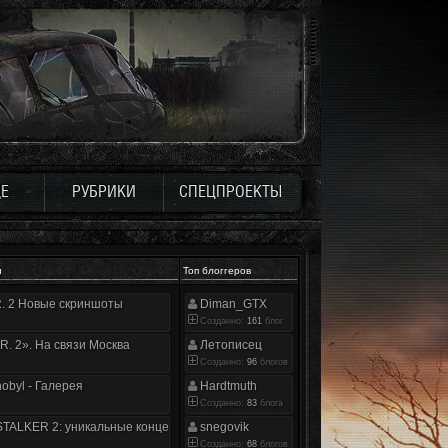
Е
РУБРИКИ
СПЕЦПРОЕКТЫ
и
Топ блоггеров
.R. 2 Новые скриншоты
Diman_GTX
Созданно:
161
блог
.R. 2». На связи Москва
Летописец
Созданно:
96
блогов
nobyl - Галерея
Hardtmuth
Созданно:
83
блога
TALKER 2: уникальные концепт-арты
snegovik
Созданно:
68
блогов