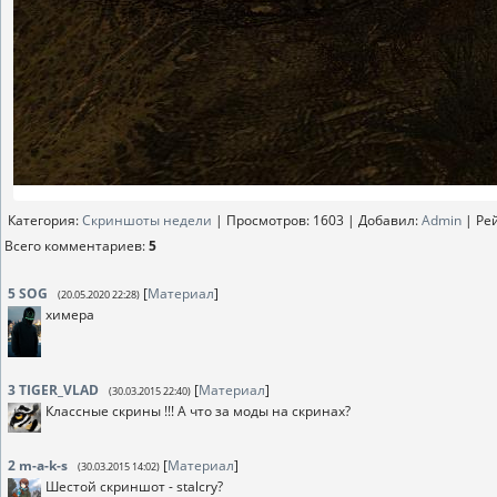
Категория
:
Скриншоты недели
|
Просмотров
: 1603 |
Добавил
:
Аdmin
|
Ре
Всего комментариев
:
5
5
SOG
[
Материал
]
(20.05.2020 22:28)
химера
3
TIGER_VLAD
[
Материал
]
(30.03.2015 22:40)
Классные скрины !!! А что за моды на скринах?
2
m-a-k-s
[
Материал
]
(30.03.2015 14:02)
Шестой скриншот - stalcry?