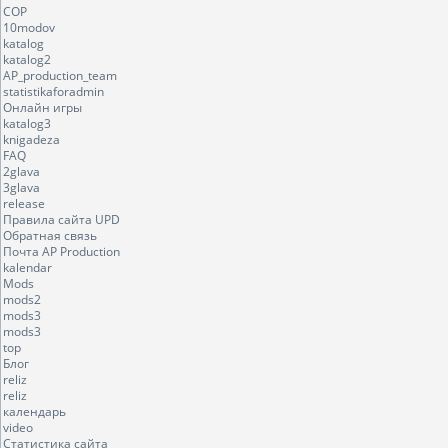
COP
10modov
katalog
katalog2
AP_production_team
statistikaforadmin
Онлайн игры
katalog3
knigadeza
FAQ
2glava
3glava
release
Правила сайта UPD
Обратная связь
Почта AP Production
kalendar
Mods
mods2
mods3
mods3
top
Блог
reliz
reliz
календарь
video
Статистика сайта