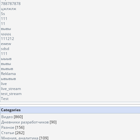
788787878
цжлжлж
Ss
111
11
вывы
цццц
111212
ewew
sdsd
111
ыыыв
вывы
вывыв
Reklama
ывывыв
live
live_stream
test_stream
Test
Categories
Видео
[860]
Дневники разработчиков
[90]
Разное
[156]
Статьи
[262]
Мнения, аналитика
[109]