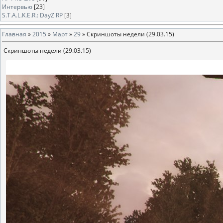
Интервью
[23]
S.T.A.L.K.E.R.: DayZ RP
[3]
Главная
»
2015
»
Март
»
29
» Скриншоты недели (29.03.15)
Скриншоты недели (29.03.15)