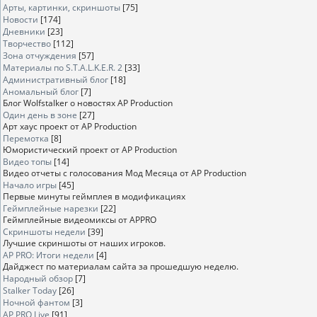
Арты, картинки, скриншоты
[75]
Новости
[174]
Дневники
[23]
Творчество
[112]
Зона отчуждения
[57]
Материалы по S.T.A.L.K.E.R. 2
[33]
Административный блог
[18]
Аномальный блог
[7]
Блог Wolfstalker о новостях AP Production
Один день в зоне
[27]
Арт хаус проект от AP Production
Перемотка
[8]
Юмористический проект от AP Production
Видео топы
[14]
Видео отчеты с голосования Мод Месяца от AP Production
Начало игры
[45]
Первые минуты геймплея в модификациях
Геймплейные нарезки
[22]
Геймплейные видеомиксы от APPRO
Скриншоты недели
[39]
Лучшие скриншоты от наших игроков.
AP PRO: Итоги недели
[4]
Дайджест по материалам сайта за прошедшую неделю.
Народный обзор
[7]
Stalker Today
[26]
Ночной фантом
[3]
AP PRO Live
[91]