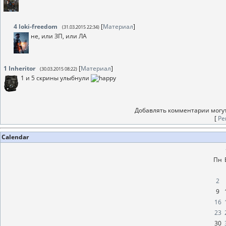
4
loki-freedom
[
Материал
]
(31.03.2015 22:34)
не, или ЗП, или ЛА
1
Inheritor
[
Материал
]
(30.03.2015 08:22)
1 и 5 скрины улыбнули
Добавлять комментарии могут
[
Ре
Calendar
Пн
2
9
16
23
30