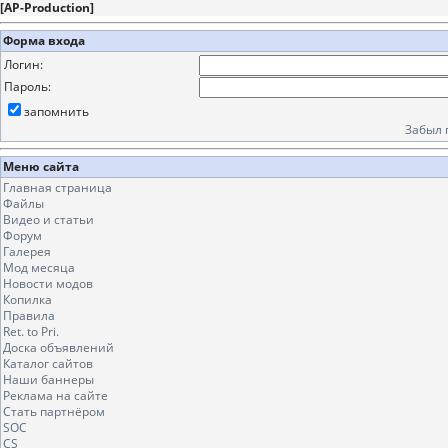
[
AP-Production
]
Форма входа
Логин:
Пароль:
запомнить
Забыл 
Меню сайта
Главная страница
Файлы
Видео и статьи
Форум
Галерея
Мод месяца
Новости модов
Копилка
Правила
Ret. to Pri.
Доска объявлений
Каталог сайтов
Наши баннеры
Реклама на сайте
Стать партнёром
SOC
CS