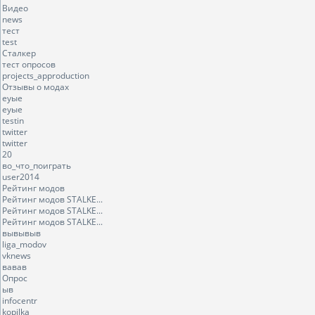
Видео
news
тест
test
Сталкер
тест опросов
projects_approduction
Отзывы о модах
еуые
еуые
testin
twitter
twitter
20
во_что_поиграть
user2014
Рейтинг модов
Рейтинг модов STALKE...
Рейтинг модов STALKE...
Рейтинг модов STALKE...
вывывыв
liga_modov
vknews
вавав
Опрос
ыв
infocentr
kopilka