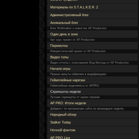
Материалы по S.T.A.L.K.E.R. 2
Административный блог
Аномальный блог
Блог Wolfstalker о новостях AP Production
Один день в зоне
Арт хаус проект от AP Production
Перемотка
Юмористический проект от AP Production
Видео топы
Видео отчеты с голосования Мод Месяца от AP Production
Начало игры
Первые минуты геймплея в модификациях
Геймплейные нарезки
Геймплейные видеомиксы от APPRO
Скриншоты недели
Лучшие скриншоты от наших игроков.
AP PRO: Итоги недели
Дайджест по материалам сайта за прошедшую неделю.
Народный обзор
Stalker Today
Ночной фантом
AP PRO Live