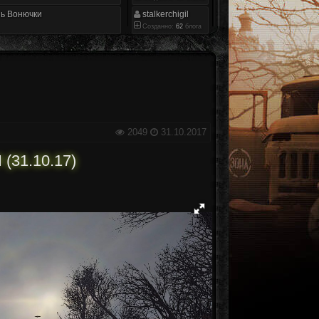
ь Вонючки
stalkerchigil
Созданно:
62
блога
2049
31.10.2017
31.10.17)