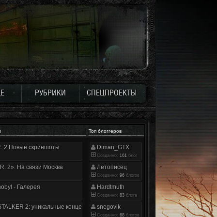
Е
РУБРИКИ
СПЕЦПРОЕКТЫ
и
Топ блоггеров
.R. 2 Новые скриншоты
Diman_GTX
Созданно:
161
блог
.R. 2». На связи Москва
Летописец
Созданно:
96
блогов
nobyl - Галерея
Hardtmuth
Созданно:
83
блога
TALKER 2: уникальные концепт-арты
snegovik
Созданно:
68
блогов