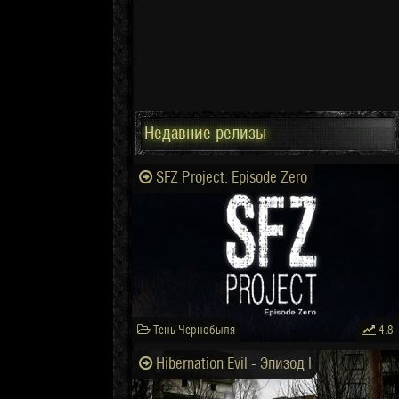
Недавние релизы
SFZ Project: Episode Zero
Тень Чернобыля
4.8
Hibernation Evil - Эпизод I