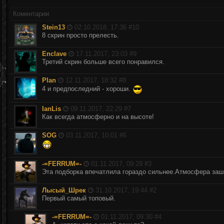
Коментарии
Stein13
02.10.2018, 17:36 #
10
8 скрин просто прелесть.
Enclave
17.11.2017, 23:03 #
9
Третий скрин больше всего понравился.
Plan
12.11.2017, 18:32 #
8
4 и предпоследний - хороши.
IanLis
09.11.2017, 22:29 #
7
Как всегда атмосферно и на высоте!
SOG
03.11.2017, 10:01 #
6
-=FERRUM=-
01.11.2017, 09:29 #
3
Эта подборка впечатлила гораздо сильнее.Атмосфера заш
Лысый_Шрек
31.10.2017, 19:44 #
2
Первый самый топовый.
-=FERRUM=-
01.11.2017, 09:30 #
4