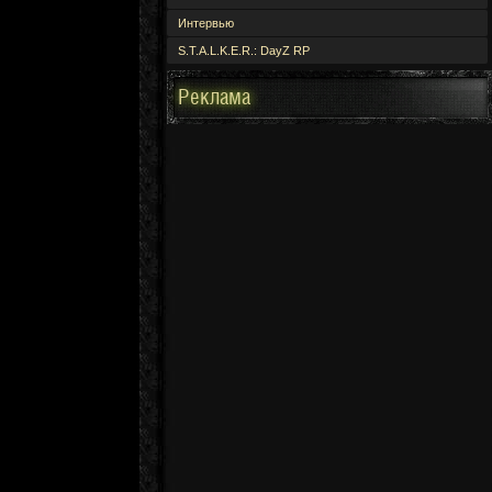
Интервью
S.T.A.L.K.E.R.: DayZ RP
Реклама