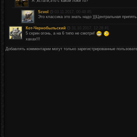
А ,кстати,это с какой локи то?
Scvol
03.11.2017, 00:48 #
5
Это классика это знать надо )))Центральная припят
Кот-Чернобыльский
31.10.2017, 12:28 #
1
5 скрин огонь, а на 6 типо не смотри!
хахах!!!
Добавлять комментарии могут только зарегистрированные пользоват