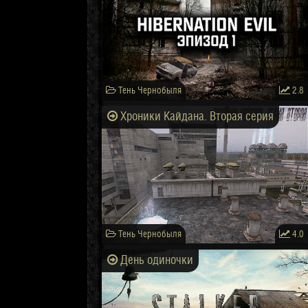
Тень Чернобыля
2.8
Хроники Кайдана. Вторая серия
Тень Чернобыля
4.0
День одиночки