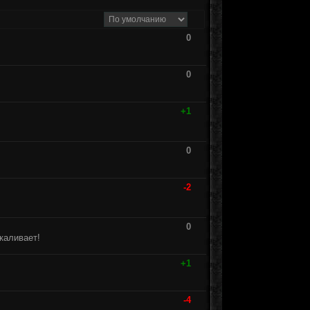
0
0
+1
0
-2
0
каливает!
+1
-4