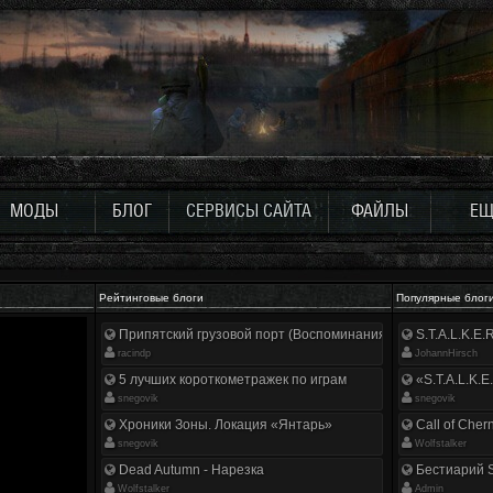
МОДЫ
БЛОГ
СЕРВИСЫ САЙТА
ФАЙЛЫ
ЕЩ
Рейтинговые блоги
Популярные блог
Припятский грузовой порт (Воспоминания ликвидатора)
S.T.A.L.K.E
racindp
JohannHirsch
5 лучших короткометражек по играм
«S.T.A.L.K.E
snegovik
snegovik
Хроники Зоны. Локация «Янтарь»
Call of Cher
snegovik
Wolfstalker
Dead Autumn - Нарезка
Бестиарий S
Wolfstalker
Аdmin