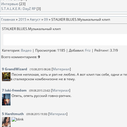
Интервью
[23]
S.T.A.L.K.E.R.: DayZ RP
[3]
Главная
»
2015
»
Август
»
09
» STALKER BLUES.Музыкальный клип
STALKER BLUES.Музыкальный клип
Категория
:
Видео
|
Просмотров
: 1185 |
Добавил
:
Friz
|
Рейтинг
:
3.7
/
9
Всего комментариев
:
9
9
GrandWizard
[
Материал
]
(10.08.2015 08:24)
Песня неплохая, хоть и рэп не люблю. А вот клип так себе, одни и
в сталкерском комбенизоне не в тему.
7
loki-freedom
[
Материал
]
(09.08.2015 23:42)
Опять, опять русский говно-рэпчик.
5
Hardtmuth
[
Материал
]
(09.08.2015 19:30)