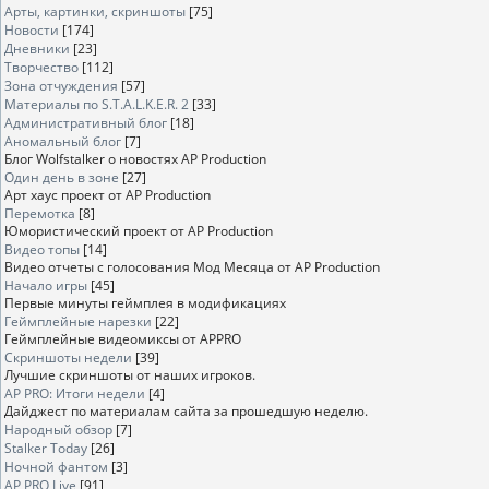
Арты, картинки, скриншоты
[75]
Новости
[174]
Дневники
[23]
Творчество
[112]
Зона отчуждения
[57]
Материалы по S.T.A.L.K.E.R. 2
[33]
Административный блог
[18]
Аномальный блог
[7]
Блог Wolfstalker о новостях AP Production
Один день в зоне
[27]
Арт хаус проект от AP Production
Перемотка
[8]
Юмористический проект от AP Production
Видео топы
[14]
Видео отчеты с голосования Мод Месяца от AP Production
Начало игры
[45]
Первые минуты геймплея в модификациях
Геймплейные нарезки
[22]
Геймплейные видеомиксы от APPRO
Скриншоты недели
[39]
Лучшие скриншоты от наших игроков.
AP PRO: Итоги недели
[4]
Дайджест по материалам сайта за прошедшую неделю.
Народный обзор
[7]
Stalker Today
[26]
Ночной фантом
[3]
AP PRO Live
[91]