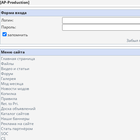
[
AP-Production
]
Форма входа
Логин:
Пароль:
запомнить
Забыл 
Меню сайта
Главная страница
Файлы
Видео и статьи
Форум
Галерея
Мод месяца
Новости модов
Копилка
Правила
Ret. to Pri.
Доска объявлений
Каталог сайтов
Наши баннеры
Реклама на сайте
Стать партнёром
SOC
CS