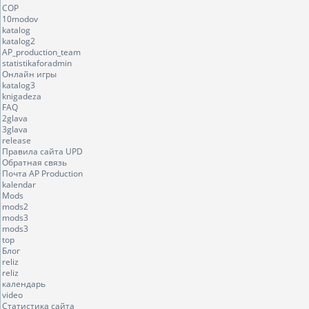
COP
10modov
katalog
katalog2
AP_production_team
statistikaforadmin
Онлайн игры
katalog3
knigadeza
FAQ
2glava
3glava
release
Правила сайта UPD
Обратная связь
Почта AP Production
kalendar
Mods
mods2
mods3
mods3
top
Блог
reliz
reliz
календарь
video
Статистика сайта