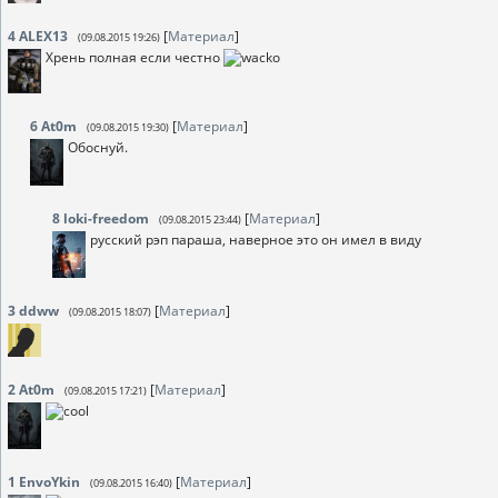
4
ALEX13
[
Материал
]
(09.08.2015 19:26)
Хрень полная если честно
6
At0m
[
Материал
]
(09.08.2015 19:30)
Обоснуй.
8
loki-freedom
[
Материал
]
(09.08.2015 23:44)
русский рэп параша, наверное это он имел в виду
3
ddww
[
Материал
]
(09.08.2015 18:07)
2
At0m
[
Материал
]
(09.08.2015 17:21)
1
EnvoYkin
[
Материал
]
(09.08.2015 16:40)