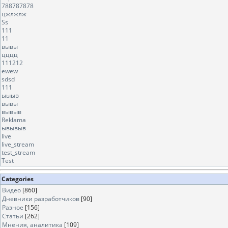
788787878
цжлжлж
Ss
111
11
вывы
цццц
111212
ewew
sdsd
111
ыыыв
вывы
вывыв
Reklama
ывывыв
live
live_stream
test_stream
Test
Categories
Видео
[860]
Дневники разработчиков
[90]
Разное
[156]
Статьи
[262]
Мнения, аналитика
[109]