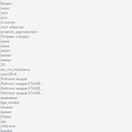
Видео
news
тест
test
Сталкер
тест опросов
projects_approduction
Отзывы о модах
еуые
еуые
testin
twitter
twitter
20
во_что_поиграть
user2014
Рейтинг модов
Рейтинг модов STALKE...
Рейтинг модов STALKE...
Рейтинг модов STALKE...
вывывыв
liga_modov
vknews
вавав
Опрос
ыв
infocentr
kopilka