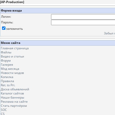
[
AP-Production
]
Форма входа
Логин:
Пароль:
запомнить
Забыл 
Меню сайта
Главная страница
Файлы
Видео и статьи
Форум
Галерея
Мод месяца
Новости модов
Копилка
Правила
Ret. to Pri.
Доска объявлений
Каталог сайтов
Наши баннеры
Реклама на сайте
Стать партнёром
SOC
CS