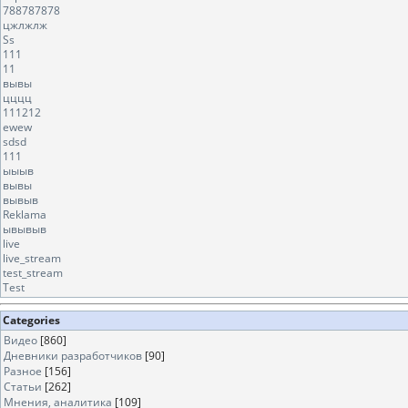
788787878
цжлжлж
Ss
111
11
вывы
цццц
111212
ewew
sdsd
111
ыыыв
вывы
вывыв
Reklama
ывывыв
live
live_stream
test_stream
Test
Categories
Видео
[860]
Дневники разработчиков
[90]
Разное
[156]
Статьи
[262]
Мнения, аналитика
[109]