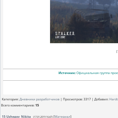
Г
Источник:
Официальная группа проек
Категория
:
Дневники разработчиков
|
Просмотров
: 3317 |
Добавил
:
Hard
Всего комментариев
:
15
15
Uzhegov_Nikita
[
Материал
]
(17.01.2019 16:47)