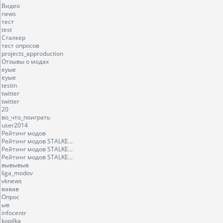
Видео
news
тест
test
Сталкер
тест опросов
projects_approduction
Отзывы о модах
еуые
еуые
testin
twitter
twitter
20
во_что_поиграть
user2014
Рейтинг модов
Рейтинг модов STALKE...
Рейтинг модов STALKE...
Рейтинг модов STALKE...
вывывыв
liga_modov
vknews
вавав
Опрос
ыв
infocentr
kopilka