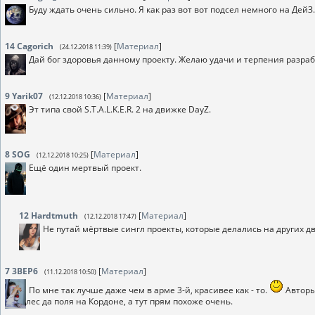
Буду ждать очень сильно. Я как раз вот вот подсел немного на Дей
14
Cagorich
[
Материал
]
(24.12.2018 11:39)
Дай бог здоровья данному проекту. Желаю удачи и терпения разр
9
Yarik07
[
Материал
]
(12.12.2018 10:36)
Эт типа свой S.T.A.L.K.E.R. 2 на движке DayZ.
8
SOG
[
Материал
]
(12.12.2018 10:25)
Ещё один мертвый проект.
12
Hardtmuth
[
Материал
]
(12.12.2018 17:47)
Не путай мёртвые сингл проекты, которые делались на других д
7
3BEP6
[
Материал
]
(11.12.2018 10:50)
По мне так лучше даже чем в арме 3-й, красивее как - то.
Авторы
лес да поля на Кордоне, а тут прям похоже очень.