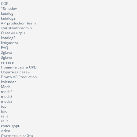
COP
10modov
katalog
katalog2
AP_production_team
statistikaforadmin
Онлайн игры
katalog3
knigadeza
FAQ
2glava
3glava
release
Правила сайта UPD
Обратная связь
Почта AP Production
kalendar
Mods
mods2
mods3
mods3
top
Блог
reliz
reliz
календарь
video
Статистика сайта