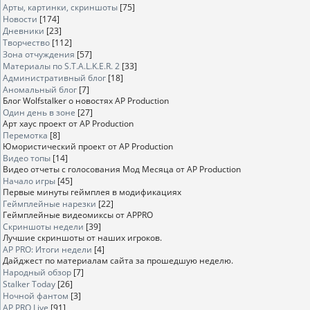
Арты, картинки, скриншоты
[75]
Новости
[174]
Дневники
[23]
Творчество
[112]
Зона отчуждения
[57]
Материалы по S.T.A.L.K.E.R. 2
[33]
Административный блог
[18]
Аномальный блог
[7]
Блог Wolfstalker о новостях AP Production
Один день в зоне
[27]
Арт хаус проект от AP Production
Перемотка
[8]
Юмористический проект от AP Production
Видео топы
[14]
Видео отчеты с голосования Мод Месяца от AP Production
Начало игры
[45]
Первые минуты геймплея в модификациях
Геймплейные нарезки
[22]
Геймплейные видеомиксы от APPRO
Скриншоты недели
[39]
Лучшие скриншоты от наших игроков.
AP PRO: Итоги недели
[4]
Дайджест по материалам сайта за прошедшую неделю.
Народный обзор
[7]
Stalker Today
[26]
Ночной фантом
[3]
AP PRO Live
[91]