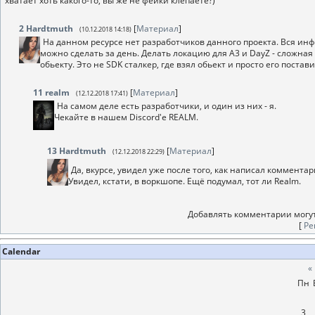
хватает хоть какого-то, вы же не фейки клепаете?)
2
Hardtmuth
[
Материал
]
(10.12.2018 14:18)
На данном ресурсе нет разработчиков данного проекта. Вся инфо
можно сделать за день. Делать локацию для А3 и DayZ - сложная
обьекту. Это не SDK сталкер, где взял обьект и просто его постави
11
realm
[
Материал
]
(12.12.2018 17:41)
На самом деле есть разработчики, и один из них - я.
Чекайте в нашем Discord'е REALM.
13
Hardtmuth
[
Материал
]
(12.12.2018 22:29)
Да, вкурсе, увидел уже после того, как написал коммента
Увидел, кстати, в воркшопе. Ещё подумал, тот ли Realm.
Добавлять комментарии могут
[
Ре
Calendar
«
Пн
3