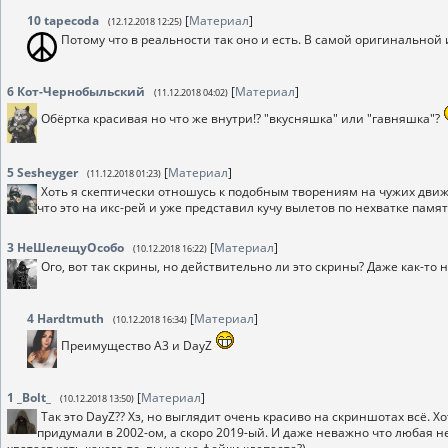
10
tapecoda
[
Материал
]
(12.12.2018 12:25)
Потому что в реальности так оно и есть. В самой оригинальной
6
Кот-Чернобыльский
[
Материал
]
(11.12.2018 04:02)
Обёртка красивая но что же внутри!? "вкусняшка" или "гавняшка"?
5
Sesheyger
[
Материал
]
(11.12.2018 01:23)
Хоть я скептически отношусь к подобным творениям на чужих движка
что это на икс-рей и уже представил кучу вылетов по нехватке памя
3
НеШелещуОсобо
[
Материал
]
(10.12.2018 16:22)
Ого, вот так скрины, но действительно ли это скрины? Даже как-то
4
Hardtmuth
[
Материал
]
(10.12.2018 16:34)
Преимущество A3 и DayZ
1
_Bolt_
[
Материал
]
(10.12.2018 13:50)
Так это DayZ?? Хз, но выглядит очень красиво на скриншотах всё. 
придумали в 2002-ом, а скоро 2019-ый. И даже неважно что любая 