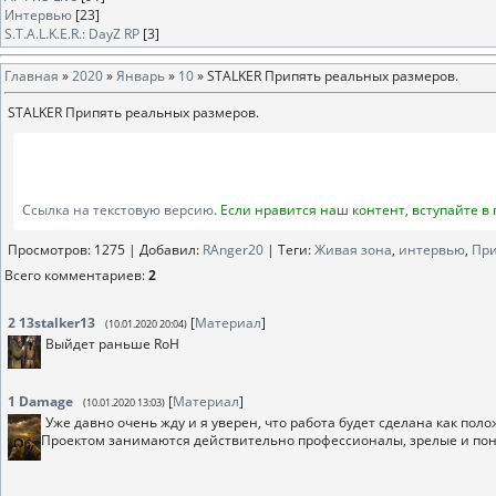
Интервью
[23]
S.T.A.L.K.E.R.: DayZ RP
[3]
Главная
»
2020
»
Январь
»
10
» STALKER Припять реальных размеров.
STALKER Припять реальных размеров.
Ссылка на текстовую версию
. Если нравится наш контент, вступайте в
Просмотров
: 1275 |
Добавил
:
RAnger20
|
Теги
:
Живая зона
,
интервью
,
При
Всего комментариев
:
2
2
13stalker13
[
Материал
]
(10.01.2020 20:04)
Выйдет раньше RoH
1
Damage
[
Материал
]
(10.01.2020 13:03)
Уже давно очень жду и я уверен, что работа будет сделана как пол
Проектом занимаются действительно профессионалы, зрелые и п