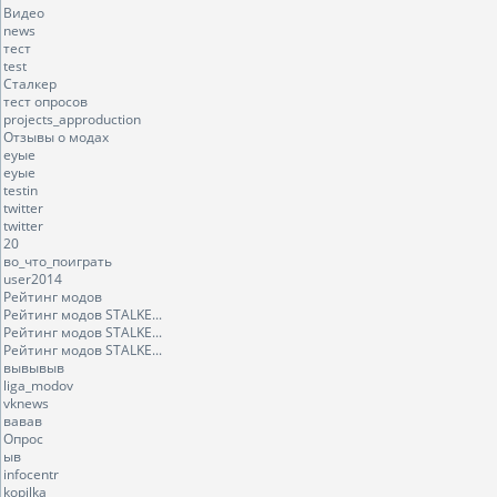
Видео
news
тест
test
Сталкер
тест опросов
projects_approduction
Отзывы о модах
еуые
еуые
testin
twitter
twitter
20
во_что_поиграть
user2014
Рейтинг модов
Рейтинг модов STALKE...
Рейтинг модов STALKE...
Рейтинг модов STALKE...
вывывыв
liga_modov
vknews
вавав
Опрос
ыв
infocentr
kopilka