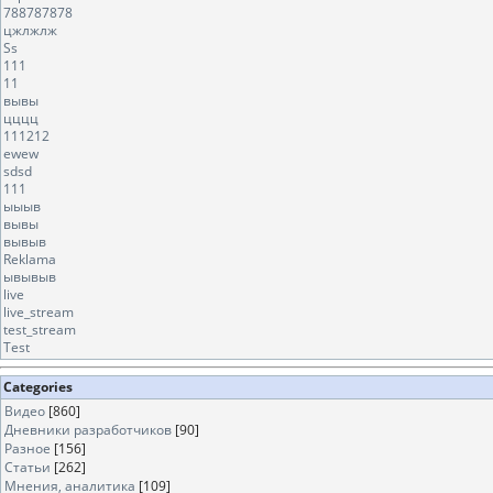
788787878
цжлжлж
Ss
111
11
вывы
цццц
111212
ewew
sdsd
111
ыыыв
вывы
вывыв
Reklama
ывывыв
live
live_stream
test_stream
Test
Categories
Видео
[860]
Дневники разработчиков
[90]
Разное
[156]
Статьи
[262]
Мнения, аналитика
[109]