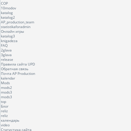
COP
10modov
katalog
katalog2
AP_production_team
statistikaforadmin
Онлайн игры
katalog3
knigadeza
FAQ
2glava
3glava
release
Правила сайта UPD
Обратная связь
Почта AP Production
kalendar
Mods
mods2
mods3
mods3
top
Блог
reliz
reliz
календарь
video
Статистика сайта