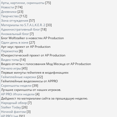
Арты, картинки, скриншоты
[75]
Новости
[174]
Дневники
[23]
Творчество
[112]
Зона отчуждения
[57]
Материалы по S.T.A.L.K.E.R. 2
[33]
Административный блог
[18]
Аномальный блог
[7]
Блог Wolfstalker о новостях AP Production
Один день в зоне
[27]
Арт хаус проект от AP Production
Перемотка
[8]
Юмористический проект от AP Production
Видео топы
[14]
Видео отчеты с голосования Мод Месяца от AP Production
Начало игры
[45]
Первые минуты геймплея в модификациях
Геймплейные нарезки
[22]
Геймплейные видеомиксы от APPRO
Скриншоты недели
[39]
Лучшие скриншоты от наших игроков.
AP PRO: Итоги недели
[4]
Дайджест по материалам сайта за прошедшую неделю.
Народный обзор
[7]
Stalker Today
[26]
Ночной фантом
[3]
AP PRO Live
[91]