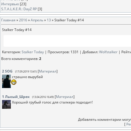
Интервью
[23]
S.T.A.L.K.E.R.: DayZ RP
[3]
Главная
»
2016
»
Апрель
»
13
» Stalker Today #14
Stalker Today #14
Категория
:
Stalker Today
|
Просмотров
: 1331 |
Добавил
:
Wolfstalker
|
Рейт
Всего комментариев
:
2
2
SOG
[
Материал
]
(17.09.2019 13:41)
страшно вырубай
1
Лысый_Шрек
[
Материал
]
(13.04.2016 16:49)
Хороший грубый голос для сталкера подходит!
Добавлять комментарии могут
[
Ре