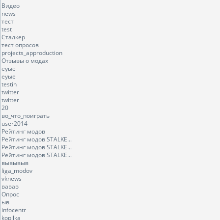
Видео
news
тест
test
Сталкер
тест опросов
projects_approduction
Отзывы о модах
еуые
еуые
testin
twitter
twitter
20
во_что_поиграть
user2014
Рейтинг модов
Рейтинг модов STALKE...
Рейтинг модов STALKE...
Рейтинг модов STALKE...
вывывыв
liga_modov
vknews
вавав
Опрос
ыв
infocentr
kopilka