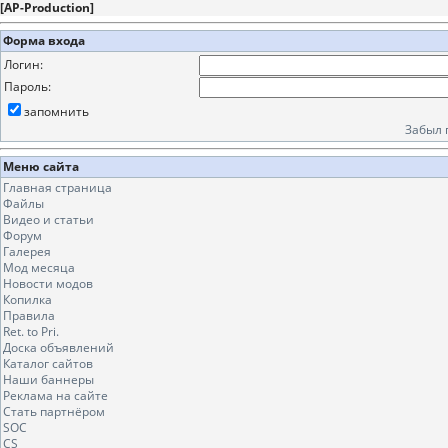
[
AP-Production
]
Форма входа
Логин:
Пароль:
запомнить
Забыл 
Меню сайта
Главная страница
Файлы
Видео и статьи
Форум
Галерея
Мод месяца
Новости модов
Копилка
Правила
Ret. to Pri.
Доска объявлений
Каталог сайтов
Наши баннеры
Реклама на сайте
Стать партнёром
SOC
CS