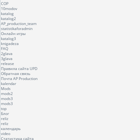
COP
10modov
katalog
katalog2
AP_production_team
statistikaforadmin
Онлайн игры
katalog3
knigadeza
FAQ
2glava
3glava
release
Правила сайта UPD
Обратная связь
Почта AP Production
kalendar
Mods
mods2
mods3
mods3
top
Блог
reliz
reliz
календарь
video
Статистика сайта