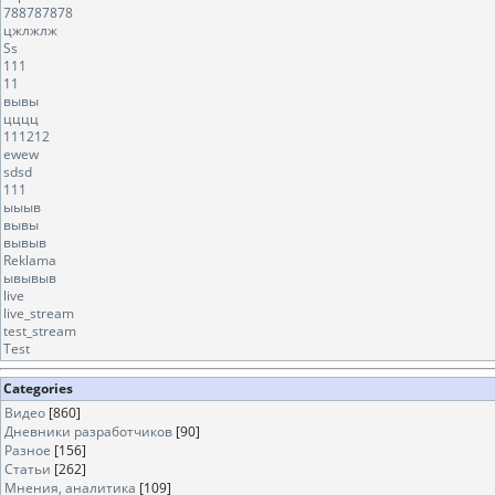
788787878
цжлжлж
Ss
111
11
вывы
цццц
111212
ewew
sdsd
111
ыыыв
вывы
вывыв
Reklama
ывывыв
live
live_stream
test_stream
Test
Categories
Видео
[860]
Дневники разработчиков
[90]
Разное
[156]
Статьи
[262]
Мнения, аналитика
[109]