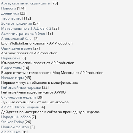
Арты, картинки, скриншоты
[75]
Новости
[174]
Дневники
[23]
Творчество
[112]
Зона отчуждения
[57]
Материалы по S.T.A.L.K.E.R. 2
[33]
Административный блог
[18]
Аномальный блог
[7]
Блог Wolfstalker о новостях AP Production
Один день в зоне
[27]
Арт хаус проект от AP Production
Перемотка
[8]
Юмористический проект от AP Production
Видео топы
[14]
Видео отчеты с голосования Мод Месяца от AP Production
Начало игры
[45]
Первые минуты геймплея в модификациях
Геймплейные нарезки
[22]
Геймплейные видеомиксы от APPRO
Скриншоты недели
[39]
Лучшие скриншоты от наших игроков.
AP PRO: Итоги недели
[4]
Дайджест по материалам сайта за прошедшую неделю.
Народный обзор
[7]
Stalker Today
[26]
Ночной фантом
[3]
AP PRO Live
[91]