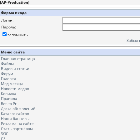
[
AP-Production
]
Форма входа
Логин:
Пароль:
запомнить
Забыл 
Меню сайта
Главная страница
Файлы
Видео и статьи
Форум
Галерея
Мод месяца
Новости модов
Копилка
Правила
Ret. to Pri.
Доска объявлений
Каталог сайтов
Наши баннеры
Реклама на сайте
Стать партнёром
SOC
CS