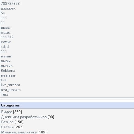
788787878
цжлжлж
Ss
111
11
вывы
цццц
111212
ewew
sdsd
111
ыыыв
вывы
вывыв
Reklama
ывывыв
live
live_stream
test_stream
Test
Categories
Видео
[860]
Дневники разработчиков
[90]
Разное
[156]
Статьи
[262]
Мнения, аналитика
[109]