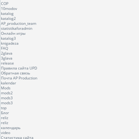
COP
10modov
katalog
katalog2
AP_production_team
statistikaforadmin
Онлайн игры
katalog3
knigadeza
FAQ
2glava
3glava
release
Правила сайта UPD
Обратная связь
Почта AP Production
kalendar
Mods
mods2
mods3
mods3
top
Блог
reliz
reliz
календарь
video
Статистика сайта