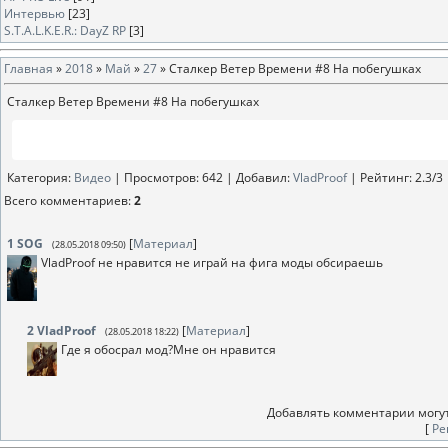
Интервью
[23]
S.T.A.L.K.E.R.: DayZ RP
[3]
Главная
»
2018
»
Май
»
27
» Сталкер Ветер Времени #8 На побегушках
Сталкер Ветер Времени #8 На побегушках
Категория
:
Видео
|
Просмотров
: 642 |
Добавил
:
VladProof
|
Рейтинг
:
2.3
/
3
Всего комментариев
:
2
1
SOG
[
Материал
]
(28.05.2018 09:50)
VladProof не нравится не играй на фига моды обсираешь
2
VladProof
[
Материал
]
(28.05.2018 18:22)
Где я обосрал мод?Мне он нравится
Добавлять комментарии могут
[
Ре