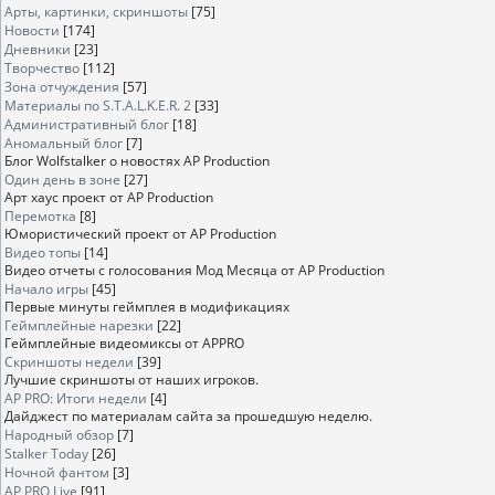
Арты, картинки, скриншоты
[75]
Новости
[174]
Дневники
[23]
Творчество
[112]
Зона отчуждения
[57]
Материалы по S.T.A.L.K.E.R. 2
[33]
Административный блог
[18]
Аномальный блог
[7]
Блог Wolfstalker о новостях AP Production
Один день в зоне
[27]
Арт хаус проект от AP Production
Перемотка
[8]
Юмористический проект от AP Production
Видео топы
[14]
Видео отчеты с голосования Мод Месяца от AP Production
Начало игры
[45]
Первые минуты геймплея в модификациях
Геймплейные нарезки
[22]
Геймплейные видеомиксы от APPRO
Скриншоты недели
[39]
Лучшие скриншоты от наших игроков.
AP PRO: Итоги недели
[4]
Дайджест по материалам сайта за прошедшую неделю.
Народный обзор
[7]
Stalker Today
[26]
Ночной фантом
[3]
AP PRO Live
[91]