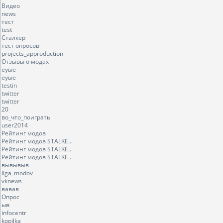
Видео
news
тест
test
Сталкер
тест опросов
projects_approduction
Отзывы о модах
еуые
еуые
testin
twitter
twitter
20
во_что_поиграть
user2014
Рейтинг модов
Рейтинг модов STALKE...
Рейтинг модов STALKE...
Рейтинг модов STALKE...
вывывыв
liga_modov
vknews
вавав
Опрос
ыв
infocentr
kopilka