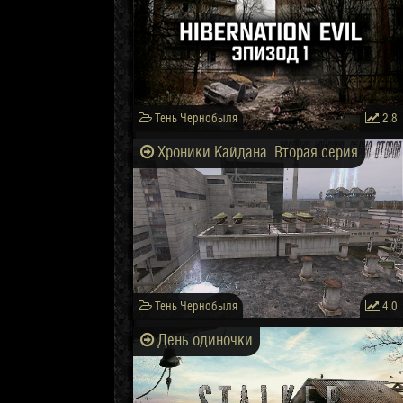
Тень Чернобыля
2.8
Хроники Кайдана. Вторая серия
Тень Чернобыля
4.0
День одиночки