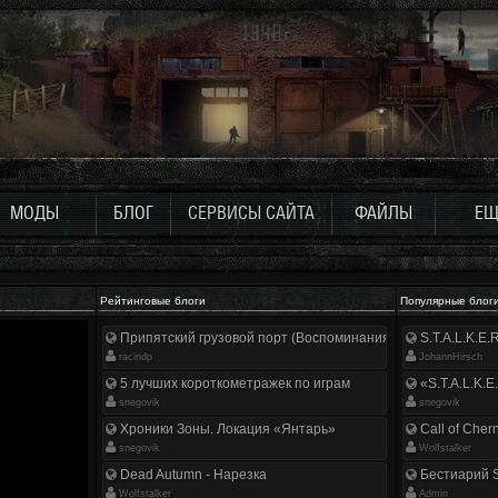
МОДЫ
БЛОГ
СЕРВИСЫ САЙТА
ФАЙЛЫ
ЕЩ
Рейтинговые блоги
Популярные блог
Припятский грузовой порт (Воспоминания ликвидатора)
S.T.A.L.K.E
racindp
JohannHirsch
5 лучших короткометражек по играм
«S.T.A.L.K.E
snegovik
snegovik
Хроники Зоны. Локация «Янтарь»
Call of Cher
snegovik
Wolfstalker
Dead Autumn - Нарезка
Бестиарий S
Wolfstalker
Аdmin