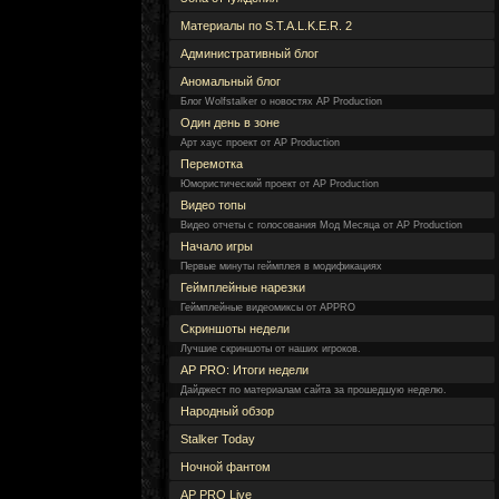
Материалы по S.T.A.L.K.E.R. 2
Административный блог
Аномальный блог
Блог Wolfstalker о новостях AP Production
Один день в зоне
Арт хаус проект от AP Production
Перемотка
Юмористический проект от AP Production
Видео топы
Видео отчеты с голосования Мод Месяца от AP Production
Начало игры
Первые минуты геймплея в модификациях
Геймплейные нарезки
Геймплейные видеомиксы от APPRO
Скриншоты недели
Лучшие скриншоты от наших игроков.
AP PRO: Итоги недели
Дайджест по материалам сайта за прошедшую неделю.
Народный обзор
Stalker Today
Ночной фантом
AP PRO Live