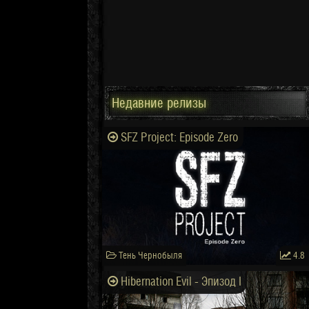
Недавние релизы
SFZ Project: Episode Zero
Тень Чернобыля
4.8
Hibernation Evil - Эпизод I