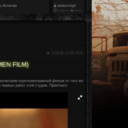
ь Вонючки
stalkerchigil
Созданно:
62
блога
1218
13.08.2015
EN FILM)
 посмотрим короткометражный фильм от того же
первых работ этой студии. Приятного