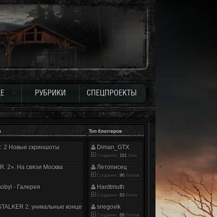
Е
РУБРИКИ
СПЕЦПРОЕКТЫ
и
Топ блоггеров
.R. 2 Новые скриншоты
Diman_GTX
Созданно:
161
блог
.R. 2». На связи Москва
Летописец
Созданно:
96
блогов
nobyl - Галерея
Hardtmuth
Созданно:
83
блога
TALKER 2: уникальные концепт-арты
snegovik
Созданно:
68
блогов