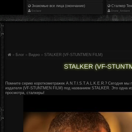
Знакомые все лица (окончание)
Сталкер Тен
Enclave
Drone_Ambient
»
Блог
»
Видео
»
STALKER (VF-STUNTMEN FILM)
STALKER (VF-STUNTM
Помните серию короткометражек A.N.T.I.S.T.A.L.K.E.R.? Сегодня мы
издателя (VF-STUNTMEN FILM) под названием STALKER. Это одна из 
просмотра, сталкеры!