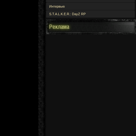
Интервью
S.T.A.L.K.E.R.: DayZ RP
Реклама