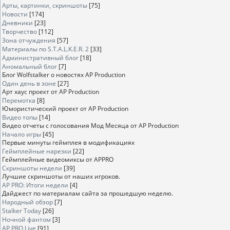
Арты, картинки, скриншоты
[75]
Новости
[174]
Дневники
[23]
Творчество
[112]
Зона отчуждения
[57]
Материалы по S.T.A.L.K.E.R. 2
[33]
Административный блог
[18]
Аномальный блог
[7]
Блог Wolfstalker о новостях AP Production
Один день в зоне
[27]
Арт хаус проект от AP Production
Перемотка
[8]
Юмористический проект от AP Production
Видео топы
[14]
Видео отчеты с голосования Мод Месяца от AP Production
Начало игры
[45]
Первые минуты геймплея в модификациях
Геймплейные нарезки
[22]
Геймплейные видеомиксы от APPRO
Скриншоты недели
[39]
Лучшие скриншоты от наших игроков.
AP PRO: Итоги недели
[4]
Дайджест по материалам сайта за прошедшую неделю.
Народный обзор
[7]
Stalker Today
[26]
Ночной фантом
[3]
AP PRO Live
[91]