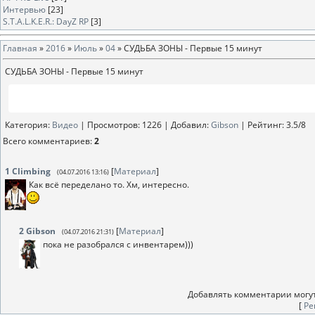
Интервью
[23]
S.T.A.L.K.E.R.: DayZ RP
[3]
Главная
»
2016
»
Июль
»
04
» СУДЬБА ЗОНЫ - Первые 15 минут
СУДЬБА ЗОНЫ - Первые 15 минут
Категория
:
Видео
|
Просмотров
: 1226 |
Добавил
:
Gibson
|
Рейтинг
:
3.5
/
8
Всего комментариев
:
2
1
Climbing
[
Материал
]
(04.07.2016 13:16)
Как всё переделано то. Хм, интересно.
2
Gibson
[
Материал
]
(04.07.2016 21:31)
пока не разобрался с инвентарем)))
Добавлять комментарии могут
[
Ре