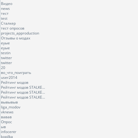
Видео
news
тест
test
Сталкер
тест опросов
projects_approduction
Отзывы о модах
еуые
еуые
testin
twitter
twitter
20
во_что_поиграть
user2014
Рейтинг модов
Рейтинг модов STALKE...
Рейтинг модов STALKE...
Рейтинг модов STALKE...
вывывыв
liga_modov
vknews
вавав
Опрос
ыв
infocentr
kopilka