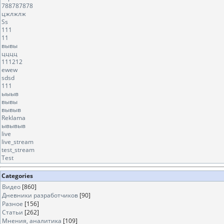
788787878
цжлжлж
Ss
111
11
вывы
цццц
111212
ewew
sdsd
111
ыыыв
вывы
вывыв
Reklama
ывывыв
live
live_stream
test_stream
Test
Categories
Видео
[860]
Дневники разработчиков
[90]
Разное
[156]
Статьи
[262]
Мнения, аналитика
[109]