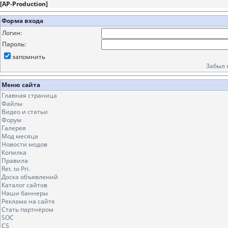
[
AP-Production
]
Форма входа
Логин:
Пароль:
запомнить
Забыл 
Меню сайта
Главная страница
Файлы
Видео и статьи
Форум
Галерея
Мод месяца
Новости модов
Копилка
Правила
Ret. to Pri.
Доска объявлений
Каталог сайтов
Наши баннеры
Реклама на сайте
Стать партнёром
SOC
CS