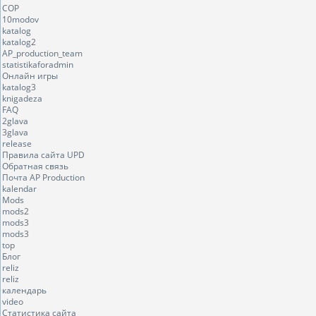
COP
10modov
katalog
katalog2
AP_production_team
statistikaforadmin
Онлайн игры
katalog3
knigadeza
FAQ
2glava
3glava
release
Правила сайта UPD
Обратная связь
Почта AP Production
kalendar
Mods
mods2
mods3
mods3
top
Блог
reliz
reliz
календарь
video
Статистика сайта