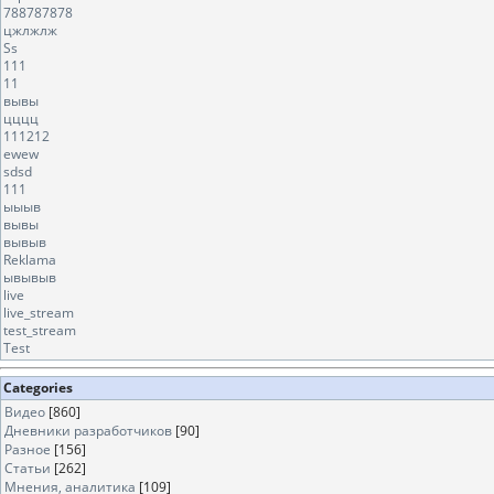
788787878
цжлжлж
Ss
111
11
вывы
цццц
111212
ewew
sdsd
111
ыыыв
вывы
вывыв
Reklama
ывывыв
live
live_stream
test_stream
Test
Categories
Видео
[860]
Дневники разработчиков
[90]
Разное
[156]
Статьи
[262]
Мнения, аналитика
[109]