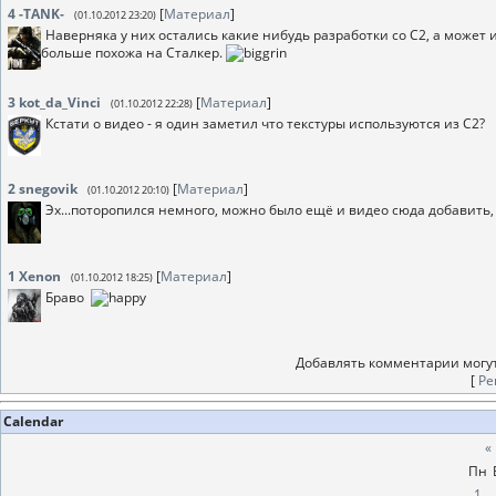
4
-TANK-
[
Материал
]
(01.10.2012 23:20)
Наверняка у них остались какие нибудь разработки со С2, а может и
больше похожа на Сталкер.
3
kot_da_Vinci
[
Материал
]
(01.10.2012 22:28)
Кстати о видео - я один заметил что текстуры используются из С2?
2
snegovik
[
Материал
]
(01.10.2012 20:10)
Эх...поторопился немного, можно было ещё и видео сюда добавить,
1
Xenon
[
Материал
]
(01.10.2012 18:25)
Браво
Добавлять комментарии могут
[
Ре
Calendar
«
Пн
1