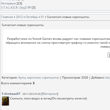
Интервью
[23]
S.T.A.L.K.E.R.: DayZ RP
[3]
Главная
»
2012
»
Октябрь
»
01
» Survarium новые скриншоты.
Survarium новые скриншоты.
Разработчики из Vostok Games вновь радуют нас новыми скриншотами
обращать внимание на слегка простоватую графику то именно такой хот
появил
Категория
:
Арты, картинки, скриншоты
|
Просмотров
: 3326 |
Добавил
:
kot
Всего комментариев
:
5
5
dimkaaa57
[
Материал
]
(05.11.2012 01:23)
Скиньте, плиз видос в личку!Оч посмотреть хочется)