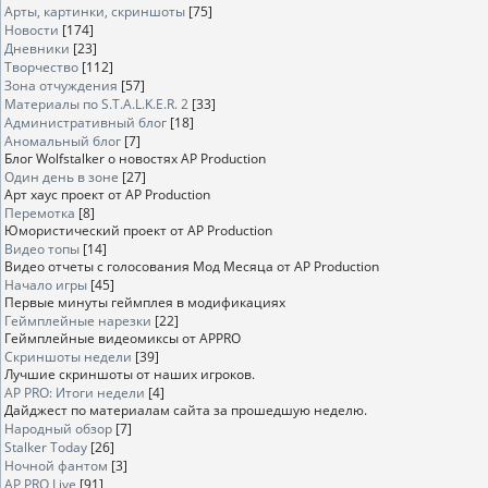
Арты, картинки, скриншоты
[75]
Новости
[174]
Дневники
[23]
Творчество
[112]
Зона отчуждения
[57]
Материалы по S.T.A.L.K.E.R. 2
[33]
Административный блог
[18]
Аномальный блог
[7]
Блог Wolfstalker о новостях AP Production
Один день в зоне
[27]
Арт хаус проект от AP Production
Перемотка
[8]
Юмористический проект от AP Production
Видео топы
[14]
Видео отчеты с голосования Мод Месяца от AP Production
Начало игры
[45]
Первые минуты геймплея в модификациях
Геймплейные нарезки
[22]
Геймплейные видеомиксы от APPRO
Скриншоты недели
[39]
Лучшие скриншоты от наших игроков.
AP PRO: Итоги недели
[4]
Дайджест по материалам сайта за прошедшую неделю.
Народный обзор
[7]
Stalker Today
[26]
Ночной фантом
[3]
AP PRO Live
[91]