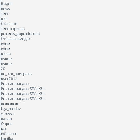
Видео
news
тест
test
Сталкер
тест опросов
projects_approduction
Отзывы о модах
еуые
еуые
testin
twitter
twitter
20
во_что_поиграть
user2014
Рейтинг модов
Рейтинг модов STALKE...
Рейтинг модов STALKE...
Рейтинг модов STALKE...
вывывыв
liga_modov
vknews
вавав
Опрос
ыв
infocentr
kopilka