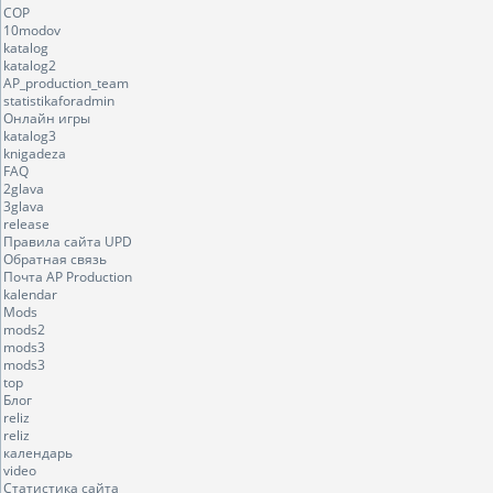
COP
10modov
katalog
katalog2
AP_production_team
statistikaforadmin
Онлайн игры
katalog3
knigadeza
FAQ
2glava
3glava
release
Правила сайта UPD
Обратная связь
Почта AP Production
kalendar
Mods
mods2
mods3
mods3
top
Блог
reliz
reliz
календарь
video
Статистика сайта