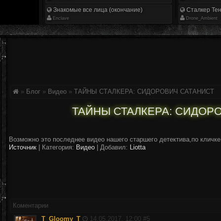
Знакомые все лица (окончание)
Сталкер Тен
Enclave
Drone_Ambient
»
Блог
»
Видео
»
ТАЙНЫ СТАЛКЕРА: СИДОРОВИЧ САТАНИСТ
ТАЙНЫ СТАЛКЕРА: СИДОР
Возможно это последнее видео нашего старшего детектива,по кличке
Источник
|
Категория:
Видео
| Добавил:
Liotta
Коментарии
T_Gloomy_T
14.05.2017, 12:00 #
5