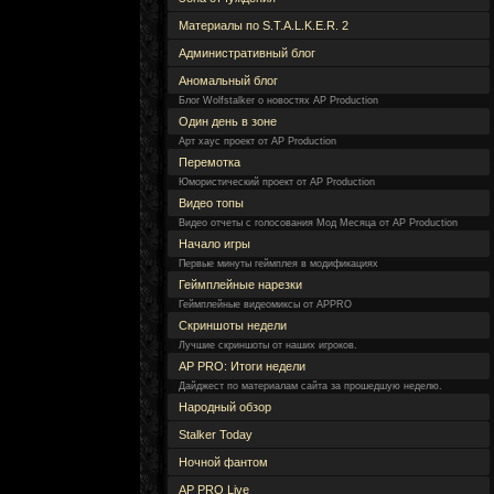
Материалы по S.T.A.L.K.E.R. 2
Административный блог
Аномальный блог
Блог Wolfstalker о новостях AP Production
Один день в зоне
Арт хаус проект от AP Production
Перемотка
Юмористический проект от AP Production
Видео топы
Видео отчеты с голосования Мод Месяца от AP Production
Начало игры
Первые минуты геймплея в модификациях
Геймплейные нарезки
Геймплейные видеомиксы от APPRO
Скриншоты недели
Лучшие скриншоты от наших игроков.
AP PRO: Итоги недели
Дайджест по материалам сайта за прошедшую неделю.
Народный обзор
Stalker Today
Ночной фантом
AP PRO Live