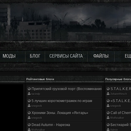
МОДЫ
БЛОГ
СЕРВИСЫ САЙТА
ФАЙЛЫ
ЕЩ
Рейтинговые блоги
Популярные блог
Припятский грузовой порт (Воспоминания ликвидатора)
S.T.A.L.K.E
racindp
JohannHirsch
5 лучших короткометражек по играм
«S.T.A.L.K.E
snegovik
snegovik
Хроники Зоны. Локация «Янтарь»
Call of Cher
snegovik
Wolfstalker
Dead Autumn - Нарезка
Бестиарий S
Wolfstalker
Аdmin