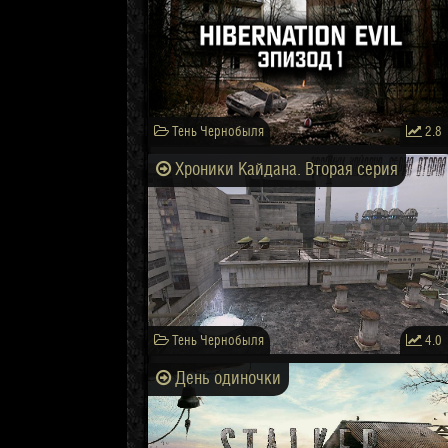
Тень Чернобыля
2.8
Хроники Кайдана. Вторая серия
Тень Чернобыля
4.0
День одиночки