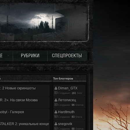
Е
РУБРИКИ
СПЕЦПРОЕКТЫ
и
Топ блоггеров
.R. 2 Новые скриншоты
Diman_GTX
Созданно:
161
блог
.R. 2». На связи Москва
Летописец
Созданно:
96
блогов
nobyl - Галерея
Hardtmuth
Созданно:
83
блога
TALKER 2: уникальные концепт-арты
snegovik
Созданно:
68
блогов