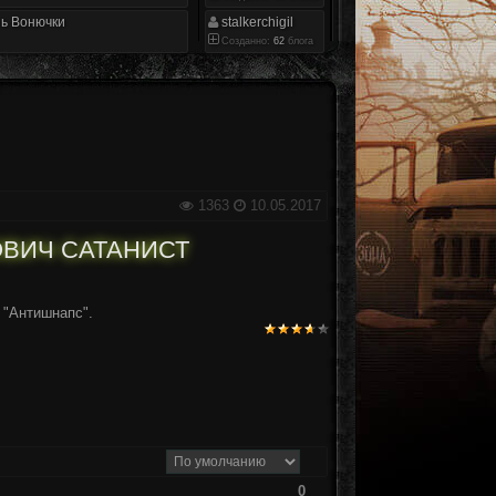
ь Вонючки
stalkerchigil
Созданно:
62
блога
1363
10.05.2017
ОВИЧ САТАНИСТ
 "Антишнапс".
0