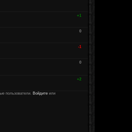
+1
0
-1
0
+2
ные пользователи.
Войдите
или