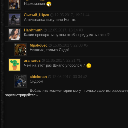
Наркомания
Лысый_Шрек
12.05.2017, 19:21 #
4
Антишнапса выкупило Рен-тв.
Hardtmuth
12.05.2017, 13:14 #
3
Какие препараты нужны чтобы придумать такое?
Mpako6ec
15.05.2017, 22:08 #
6
Никаких, только Сидр!
aranarius
11.05.2017, 22:21 #
1
Чем на этот раз Шнапс упоролся ?
aldekotan
12.05.2017, 00:34 #
2
Сидром
Добавлять комментарии могут только зарегистрирован
зарегистрируйтесь