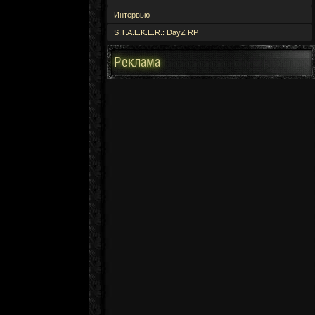
Интервью
S.T.A.L.K.E.R.: DayZ RP
Реклама