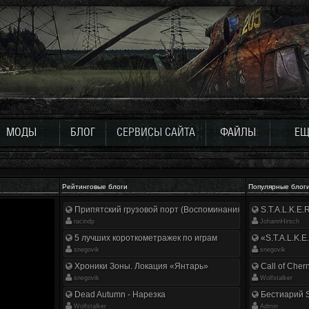
МОДЫ
БЛОГ
СЕРВИСЫ САЙТА
ФАЙЛЫ
ЕЩ
Рейтинговые блоги
Популярные блог
Припятский грузовой порт (Воспоминания ликвидатора)
S.T.A.L.K.E
racindp
JohannHirsch
5 лучших короткометражек по играм
«S.T.A.L.K.E
snegovik
snegovik
Хроники Зоны. Локация «Янтарь»
Call of Cher
snegovik
Wolfstalker
Dead Autumn - Нарезка
Бестиарий S
Wolfstalker
Аdmin