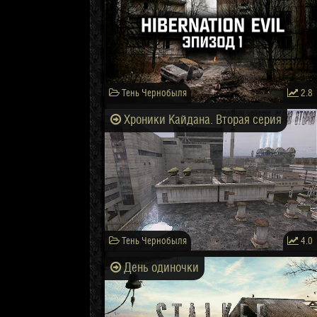
Тень Чернобыля
2.8
Хроники Кайдана. Вторая серия
Тень Чернобыля
4.0
День одиночки