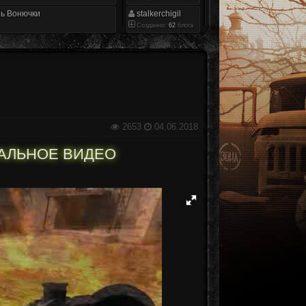
ь Вонючки
stalkerchigil
Созданно:
62
блога
2653
04.06.2018
УАЛЬНОЕ ВИДЕО