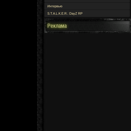
Интервью
S.T.A.L.K.E.R.: DayZ RP
Реклама