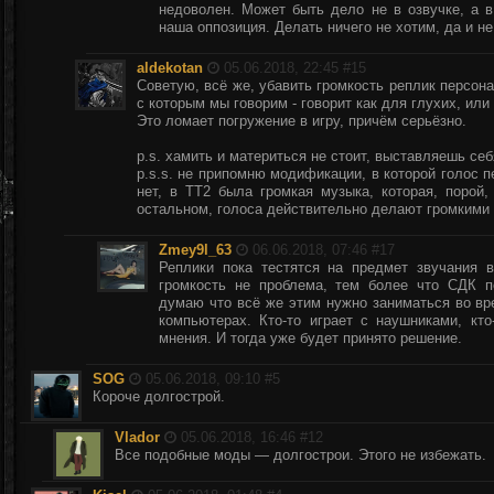
недоволен. Может быть дело не в озвучке, а в
наша оппозиция. Делать ничего не хотим, да и не
aldekotan
05.06.2018, 22:45 #
15
Советую, всё же, убавить громкость реплик персон
с которым мы говорим - говорит как для глухих, или
Это ломает погружение в игру, причём серьёзно.
p.s. хамить и материться не стоит, выставляешь себ
p.s.s. не припомню модификации, в которой голос п
нет, в ТТ2 была громкая музыка, которая, порой
остальном, голоса действительно делают громкими 
Zmey9l_63
06.06.2018, 07:46 #
17
Реплики пока тестятся на предмет звучания 
громкость не проблема, тем более что СДК п
думаю что всё же этим нужно заниматься во вр
компьютерах. Кто-то играет с наушниками, кто
мнения. И тогда уже будет принято решение.
SOG
05.06.2018, 09:10 #
5
Короче долгострой.
Vlador
05.06.2018, 16:46 #
12
Все подобные моды — долгострои. Этого не избежать.