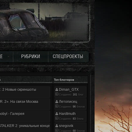
Е
РУБРИКИ
СПЕЦПРОЕКТЫ
и
Топ блоггеров
.R. 2 Новые скриншоты
Diman_GTX
Созданно:
161
блог
.R. 2». На связи Москва
Летописец
Созданно:
96
блогов
nobyl - Галерея
Hardtmuth
Созданно:
83
блога
TALKER 2: уникальные концепт-арты
snegovik
Созданно:
68
блогов