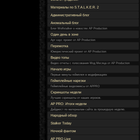
Материалы по S.T.A.L.K.E.R. 2
Административный блог
Аномальный блог
Блог Wolfstalker о новостях AP Production
Один день в зоне
Арт хаус проект от AP Production
Перемотка
Юмористический проект от AP Production
Видео топы
Видео отчеты с голосования Мод Месяца от AP Production
Начало игры
Первые минуты геймплея в модификациях
Геймплейные нарезки
Геймплейные видеомиксы от APPRO
Скриншоты недели
Лучшие скриншоты от наших игроков.
AP PRO: Итоги недели
Дайджест по материалам сайта за прошедшую неделю.
Народный обзор
Stalker Today
Ночной фантом
AP PRO Live