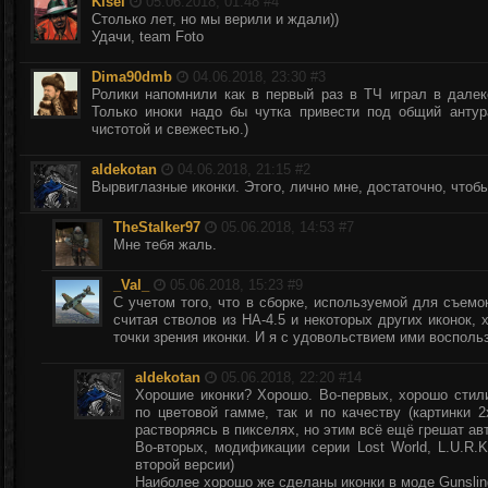
Kisel
05.06.2018, 01:48 #
4
Столько лет, но мы верили и ждали))
Удачи, team Foto
Dima90dmb
04.06.2018, 23:30 #
3
Ролики напомнили как в первый раз в ТЧ играл в далеко
Только иноки надо бы чутка привести под общий анту
чистотой и свежестью.)
aldekotan
04.06.2018, 21:15 #
2
Вырвиглазные иконки. Этого, лично мне, достаточно, чтобы
TheStalker97
05.06.2018, 14:53 #
7
Мне тебя жаль.
_Val_
05.06.2018, 15:23 #
9
С учетом того, что в сборке, используемой для съемок
считая стволов из НА-4.5 и некоторых других иконок,
точки зрения иконки. И я с удовольствием ими воспольз
aldekotan
05.06.2018, 22:20 #
14
Хорошие иконки? Хорошо. Во-первых, хорошо стили
по цветовой гамме, так и по качеству (картинки 
растворяясь в пикселях, но этим всё ещё грешат ав
Во-вторых, модификации серии Lost World, L.U.R.K
второй версии)
Наиболее хорошо же сделаны иконки в моде Gunslin