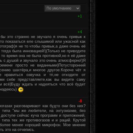
+1
+4
бы это странно не звучало я очень привык к
-то показаться еле слышимой или ужасной как
отограф)я не то чтобы привык,а даже очень её
 тогда была инновацией!)(Только не приводите
 то время она не была противной,но я её даже
сь с душой и звучало это очень атмосферно!)Я
емени просто не виданными)Потусторонний
сению шахтёра,и многое другое.Короче чёт я
е нравиться озвучка и тп,не отходите от
ми себе представляете,как вы видите саму
м всё)Буду ждать и надеяться что всё будет
с надеюсь)
-8
огазах разговаривают как будто они без них?
и типа "мы же любители, на энтузиазме, без
 доступе сейчас куча программ и приложений,
типа тех же противогазов и и раций. Крутой
ь более менее хороший микрофон. Мое мнение
ть это на отчепись.