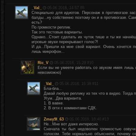
_Val_
05.06.2018, 14:57 #
8
Специально для идиотов. Персонаж в противогазе з
балды...ну собственно поэтому он и в противогазе. Сам
есть?
По громкости реплик.
Так это тестовые варианты.
Однако...Стоит сделать их чуток тише и ты же начнё
игровые звуки перекрывают голос?!
И да...Пришли ка мне свой вариант. Очень хочется п
лишь микрофон...
Ric_V
05.06.2018, 15:29 #
10
Если вы не умеете работать со звуком имея лишь м
невозможно)
_Val_
05.06.2018, 15:38 #
11
Бла-бла...
Давай любую реплику из тех что в видео. Тогда п
Угум...Два варианта.
1. В вавке.
2. В огги с комментами СДК.
Zmey9l_63
05.06.2018, 18:40 #
13
Не...Мне вот даже интересно.
Сначала ты был недоволен громкостью озвучк
голосом. Тебе нормально объяснили, почему се