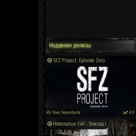
Недавние релизы
SFZ Project: Episode Zero
Тень Чернобыля
4.8
Hibernation Evil - Эпизод I