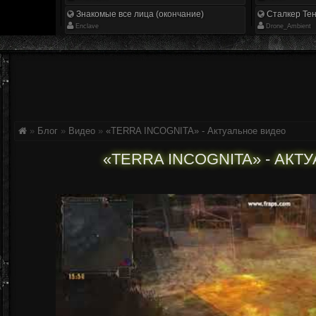
Знакомые все лица (окончание)
Сталкер Тен
Enclave
Drone_Ambient
»
Блог
»
Видео
»
«TERRA INCOGNITA» - Актуальное видео
«TERRA INCOGNITA» - АКТ