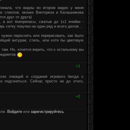
гинала, что видны во втором видео у меня
их стволов, иконке Винтореза и Калашникова
ся друг от друга)
, а вот боеприпасы, сжатые до 1х1 ячейки -
рь сетку покупки на один ряд и всего делов...
и нужно переснять или перерисовать, как было
 общий антураж, стиль, или хотя бы цветовую
 там. Но, хочется верить, что к остальному вы
предметов
+1
сех локаций и создания игрового билда с
 подгоняться. Сейчас просто не до этого,
+2
ели.
Войдите
или
зарегистрируйтесь