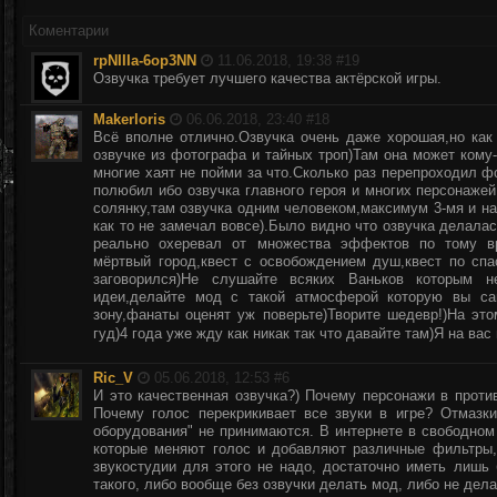
Коментарии
rpNIIIa-6op3NN
11.06.2018, 19:38 #
19
Озвучка требует лучшего качества актёрской игры.
Makerloris
06.06.2018, 23:40 #
18
Всё вполне отлично.Озвучка очень даже хорошая,но как 
озвучке из фотографа и тайных троп)Там она может кому
многие хаят не пойми за что.Сколько раз перепроходил ф
полюбил ибо озвучка главного героя и многих персонажей
солянку,там озвучка одним человеком,максимум 3-мя и на
как то не замечал вовсе).Было видно что озвучка делала
реально охеревал от множества эффектов по тому вр
мёртвый город,квест с освобождением душ,квест по спа
заговорился)Не слушайте всяких Ваньков которым н
идеи,делайте мод с такой атмосферой которую вы са
зону,фанаты оценят уж поверьте)Творите шедевр!)На это
гуд)4 года уже жду как никак так что давайте там)Я на ва
Ric_V
05.06.2018, 12:53 #
6
И это качественная озвучка?) Почему персонажи в против
Почему голос перекрикивает все звуки в игре? Отмазк
оборудования" не принимаются. В интернете в свободном
которые меняют голос и добавляют различные фильтры, 
звукостудии для этого не надо, достаточно иметь лиш
такого, либо вообще без озвучки делать мод, либо не дела