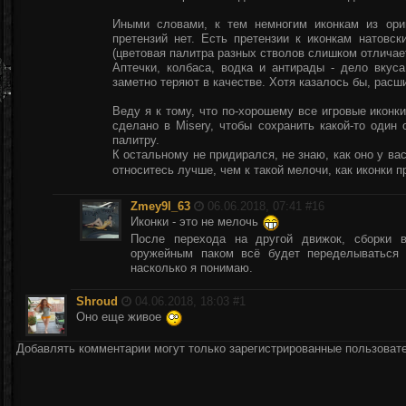
Иными словами, к тем немногим иконкам из ори
претензий нет. Есть претензии к иконкам натовск
(цветовая палитра разных стволов слишком отличает
Аптечки, колбаса, водка и антирады - дело вкуса
заметно теряют в качестве. Хотя казалось бы, расши
Веду я к тому, что по-хорошему все игровые иконк
сделано в Misery, чтобы сохранить какой-то один
палитру.
К остальному не придирался, не знаю, как оно у вас
относитесь лучше, чем к такой мелочи, как иконки 
Zmey9l_63
06.06.2018, 07:41 #
16
Иконки - это не мелочь
После перехода на другой движок, сборки в
оружейным паком всё будет переделываться и
насколько я понимаю.
Shroud
04.06.2018, 18:03 #
1
Оно еще живое
Добавлять комментарии могут только зарегистрированные пользоват