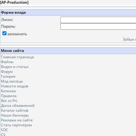
[
AP-Production
]
Форма входа
Логин:
Пароль:
запомнить
Забыл 
Меню сайта
Главная страница
Файлы
Видео и статьи
Форум
Галерея
Мод месяца
Новости модов
Копилка
Правила
Ret. to Pri.
Доска объявлений
Каталог сайтов
Наши баннеры
Реклама на сайте
Стать партнёром
SOC
CS