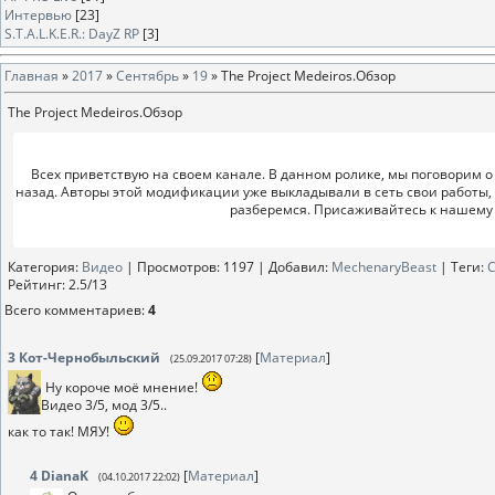
Интервью
[23]
S.T.A.L.K.E.R.: DayZ RP
[3]
Главная
»
2017
»
Сентябрь
»
19
» The Project Medeiros.Обзор
The Project Medeiros.Обзор
Всех приветствую на своем канале. В данном ролике, мы поговорим о
назад. Авторы этой модификации уже выкладывали в сеть свои работы, н
разберемся. Присаживайтесь к нашему 
Категория
:
Видео
|
Просмотров
: 1197 |
Добавил
:
MechenaryBeast
|
Теги
:
Рейтинг
:
2.5
/
13
Всего комментариев
:
4
3
Кот-Чернобыльский
[
Материал
]
(25.09.2017 07:28)
Ну короче моё мнение!
Видео 3/5, мод 3/5..
как то так! МЯУ!
4
DianaK
[
Материал
]
(04.10.2017 22:02)