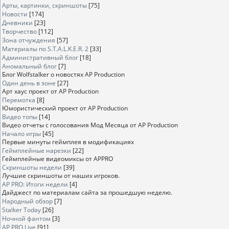
Арты, картинки, скриншоты
[75]
Новости
[174]
Дневники
[23]
Творчество
[112]
Зона отчуждения
[57]
Материалы по S.T.A.L.K.E.R. 2
[33]
Административный блог
[18]
Аномальный блог
[7]
Блог Wolfstalker о новостях AP Production
Один день в зоне
[27]
Арт хаус проект от AP Production
Перемотка
[8]
Юмористический проект от AP Production
Видео топы
[14]
Видео отчеты с голосования Мод Месяца от AP Production
Начало игры
[45]
Первые минуты геймплея в модификациях
Геймплейные нарезки
[22]
Геймплейные видеомиксы от APPRO
Скриншоты недели
[39]
Лучшие скриншоты от наших игроков.
AP PRO: Итоги недели
[4]
Дайджест по материалам сайта за прошедшую неделю.
Народный обзор
[7]
Stalker Today
[26]
Ночной фантом
[3]
AP PRO Live
[91]