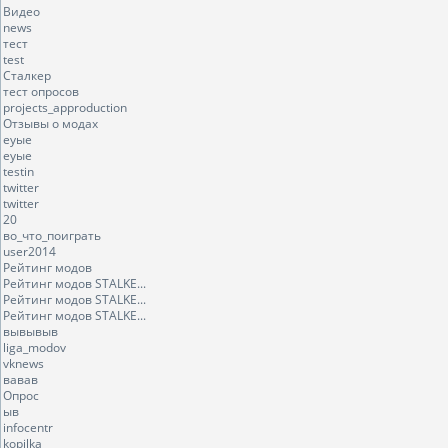
Видео
news
тест
test
Сталкер
тест опросов
projects_approduction
Отзывы о модах
еуые
еуые
testin
twitter
twitter
20
во_что_поиграть
user2014
Рейтинг модов
Рейтинг модов STALKE...
Рейтинг модов STALKE...
Рейтинг модов STALKE...
вывывыв
liga_modov
vknews
вавав
Опрос
ыв
infocentr
kopilka