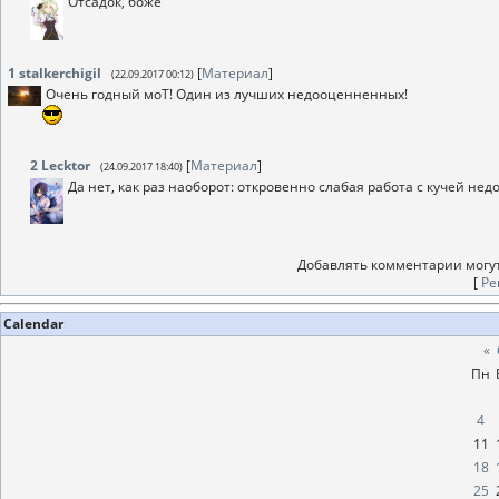
Отсадок, боже
1
stalkerchigil
[
Материал
]
(22.09.2017 00:12)
Очень годный моТ! Один из лучших недооценненных!
2
Lecktor
[
Материал
]
(24.09.2017 18:40)
Да нет, как раз наоборот: откровенно слабая работа с кучей нед
Добавлять комментарии могут
[
Ре
Calendar
«
Пн
4
11
18
25