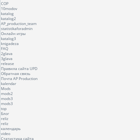
COP
10modov
katalog
katalog2
AP_production_team
statistikaforadmin
Онлайн игры
katalog3
knigadeza
FAQ
2glava
3glava
release
Правила сайта UPD
Обратная связь
Почта AP Production
kalendar
Mods
mods2
mods3
mods3
top
Блог
reliz
reliz
календарь
video
Статистика сайта