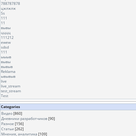
788787878
цжлжлж
Ss
111
11
вывы
цццц
111212
ewew
sdsd
111
ыыыв
вывы
вывыв
Reklama
ывывыв
live
live_stream
test_stream
Test
Categories
Видео
[860]
Дневники разработчиков
[90]
Разное
[156]
Статьи
[262]
Мнения, аналитика
[109]