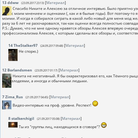
13
ddww
[
Материал
]
(23.09.2017 23:13)
Спасибо Никите и Алексею за отличное интервью. Было приятно узна
с моим мнением и оценками (, как и в былые годы). Вот поэтому-то 
моими. И когда я собирался сиграть в какой либо новый для меня мод жела
разу за 6 лет не разочаровался, так-как оценки всегда полностью совпа
P.S.: Думаю, что не мне одному нравятся обзоры Алексея впервую очеред
профессионализма Алексея, с которым сделаны все обзоры и, соответств
14
TheStalker97
[
Материал
]
(24.09.2017 09:48)
Не спорю.)
12
Borlandsmen
[
Материал
]
(23.09.2017 01:17)
Никита не негативный. Я бы охарактеризовал его, как Тёмного рыц
злодеями, а иногда и обычными людьми.
7
Zima_Rus
[
Материал
]
(21.09.2017 04:45)
Видео-интервью на проф. уровне. Респект!
8
stalkerchigil
[
Материал
]
(21.09.2017 05:08)
Ты из "группы лиц, находящихся в сговоре"?