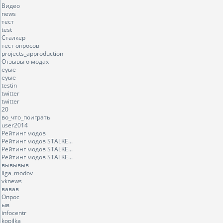
Видео
news
тест
test
Сталкер
тест опросов
projects_approduction
Отзывы о модах
еуые
еуые
testin
twitter
twitter
20
во_что_поиграть
user2014
Рейтинг модов
Рейтинг модов STALKE...
Рейтинг модов STALKE...
Рейтинг модов STALKE...
вывывыв
liga_modov
vknews
вавав
Опрос
ыв
infocentr
kopilka