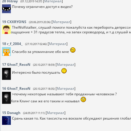
20
Hitray
[
Материал
]
(01.12.2019 14:37)
Почему ограничен доступ к видео?
19
CXXRYONS
[
Материал
]
(20.06.2019 20:36)
TheWolfstalker, слушай помоги пожалуйста как перебороть депресси
ощущение + 31 градусов тепла, на запах сероводород, и т.д слушай 
18
r_f_2004_
[
Материал
]
(27.10.2017 02:46)
Спасибо за упоминание обо мне
17
GhosT_RecoN
[
Материал
]
(20.10.2017 18:59)
Интересно было послушать
16
GhosT_RecoN
[
Материал
]
(20.10.2017 18:35)
>почему некоторые называют тебя продажным человеком ?
Хотя Клинг сам же его таким и называл
15
Donagh
[
Материал
]
(24.09.2017 11:11)
Срань какая то. Как таксисты на вокзале обсуждают решения глоба