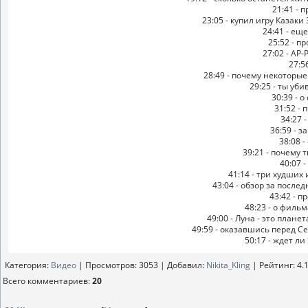
21:41 - 
23:05 - купил игру Казаки
24:41 - ещ
25:52 - п
27:02 - AP
27:5
28:49 - почему некоторы
29:25 - ты уб
30:39 - 
31:52 - 
34:27 
36:59 - 
38:08 
39:21 - почему
40:07 
41:14 - три худших 
43:04 - обзор за послед
43:42 - п
48:23 - о филь
49:00 - Луна - это плане
49:59 - оказавшись перед С
50:17 - ждет л
Категория
:
Видео
|
Просмотров
: 3053 |
Добавил
:
Nikita_Kling
|
Рейтинг
:
4.
Всего комментариев
:
20