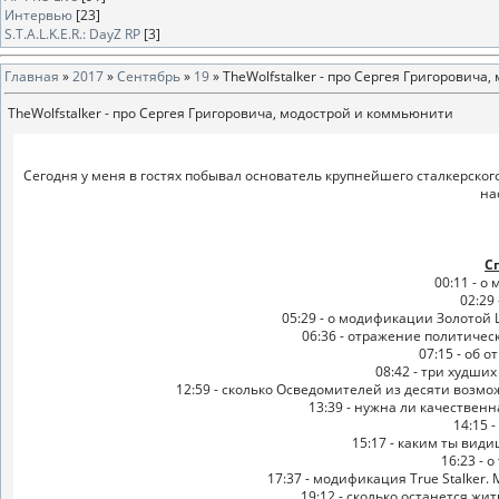
Интервью
[23]
S.T.A.L.K.E.R.: DayZ RP
[3]
Главная
»
2017
»
Сентябрь
»
19
» TheWolfstalker - про Сергея Григоровича
TheWolfstalker - про Сергея Григоровича, модострой и коммьюнити
Сегодня у меня в гостях побывал основатель крупнейшего сталкерского 
на
С
00:11 - о
02:29 
05:29 - о модификации Золотой 
06:36 - отражение политичес
07:15 - об о
08:42 - три худши
12:59 - сколько Осведомителей из десяти возмо
13:39 - нужна ли качествен
14:15 
15:17 - каким ты вид
16:23 - 
17:37 - модификация True Stalker.
19:12 - сколько останется жи