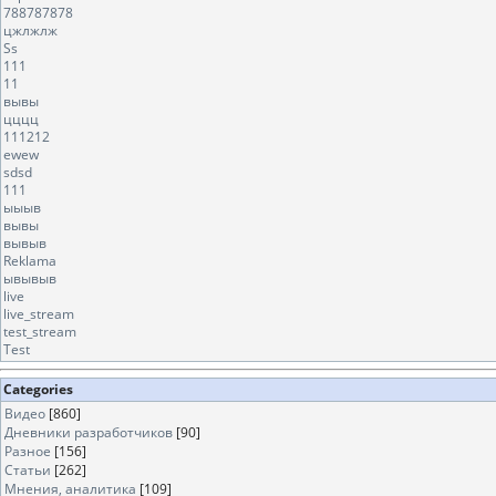
788787878
цжлжлж
Ss
111
11
вывы
цццц
111212
ewew
sdsd
111
ыыыв
вывы
вывыв
Reklama
ывывыв
live
live_stream
test_stream
Test
Categories
Видео
[860]
Дневники разработчиков
[90]
Разное
[156]
Статьи
[262]
Мнения, аналитика
[109]