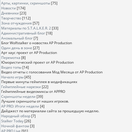
Арты, картинки, скриншоты
[75]
Новости
[174]
Дневники
[23]
Творчество
[112]
Зона отчуждения
[57]
Материалы по S.T.A.L.K.E.R. 2
[33]
Административный блог
[18]
Аномальный блог
[7]
Блог Wolfstalker о новостях AP Production
Один день в зоне
[27]
Арт хаус проект от AP Production
Перемотка
[8]
Юмористический проект от AP Production
Видео топы
[14]
Видео отчеты с голосования Мод Месяца от AP Production
Начало игры
[45]
Первые минуты геймплея в модификациях
Геймплейные нарезки
[22]
Геймплейные видеомиксы от APPRO
Скриншоты недели
[39]
Лучшие скриншоты от наших игроков.
AP PRO: Итоги недели
[4]
Дайджест по материалам сайта за прошедшую неделю.
Народный обзор
[7]
Stalker Today
[26]
Ночной фантом
[3]
AP PRO Live
[91]