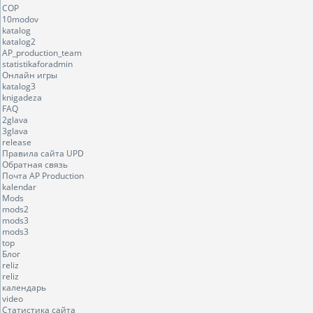
COP
10modov
katalog
katalog2
AP_production_team
statistikaforadmin
Онлайн игры
katalog3
knigadeza
FAQ
2glava
3glava
release
Правила сайта UPD
Обратная связь
Почта AP Production
kalendar
Mods
mods2
mods3
mods3
top
Блог
reliz
reliz
календарь
video
Статистика сайта