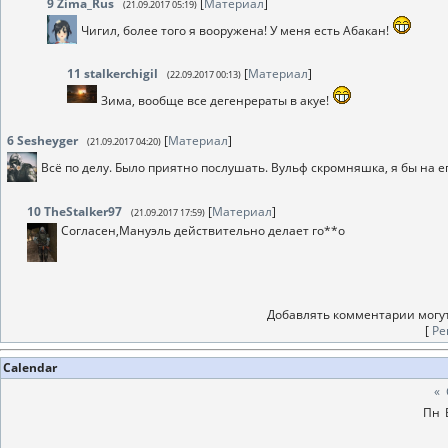
9
Zima_Rus
[
Материал
]
(21.09.2017 05:19)
Чигил, более того я вооружена! У меня есть Абакан!
11
stalkerchigil
[
Материал
]
(22.09.2017 00:13)
Зима, вообще все дегенрераты в акуе!
6
Sesheyger
[
Материал
]
(21.09.2017 04:20)
Всё по делу. Было приятно послушать. Вульф скромняшка, я бы на ег
10
TheStalker97
[
Материал
]
(21.09.2017 17:59)
Согласен,Мануэль действительно делает го**о
Добавлять комментарии могут
[
Ре
Calendar
«
Пн