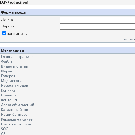
[
AP-Production
]
Форма входа
Логин:
Пароль:
запомнить
Забыл 
Меню сайта
Главная страница
Файлы
Видео и статьи
Форум
Галерея
Мод месяца
Новости модов
Копилка
Правила
Ret. to Pri.
Доска объявлений
Каталог сайтов
Наши баннеры
Реклама на сайте
Стать партнёром
SOC
CS