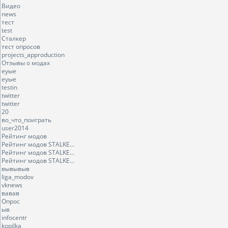
Видео
news
тест
test
Сталкер
тест опросов
projects_approduction
Отзывы о модах
еуые
еуые
testin
twitter
twitter
20
во_что_поиграть
user2014
Рейтинг модов
Рейтинг модов STALKE...
Рейтинг модов STALKE...
Рейтинг модов STALKE...
вывывыв
liga_modov
vknews
вавав
Опрос
ыв
infocentr
kopilka