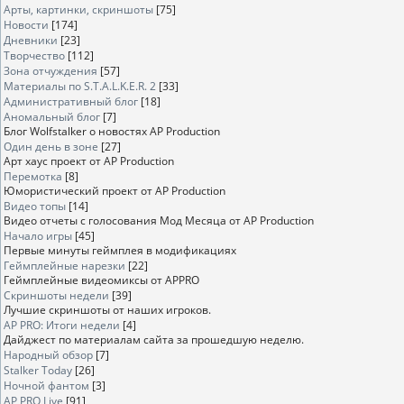
Арты, картинки, скриншоты
[75]
Новости
[174]
Дневники
[23]
Творчество
[112]
Зона отчуждения
[57]
Материалы по S.T.A.L.K.E.R. 2
[33]
Административный блог
[18]
Аномальный блог
[7]
Блог Wolfstalker о новостях AP Production
Один день в зоне
[27]
Арт хаус проект от AP Production
Перемотка
[8]
Юмористический проект от AP Production
Видео топы
[14]
Видео отчеты с голосования Мод Месяца от AP Production
Начало игры
[45]
Первые минуты геймплея в модификациях
Геймплейные нарезки
[22]
Геймплейные видеомиксы от APPRO
Скриншоты недели
[39]
Лучшие скриншоты от наших игроков.
AP PRO: Итоги недели
[4]
Дайджест по материалам сайта за прошедшую неделю.
Народный обзор
[7]
Stalker Today
[26]
Ночной фантом
[3]
AP PRO Live
[91]