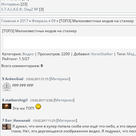
Интервью
[23]
S.T.A.L.K.E.R.: DayZ RP
[3]
Главная
»
2017
»
Февраль
»
09
» [ТОП3] Малоизвестных модов на сталкер
[ТОП3] Малоизвестных модов на сталкер
Категория
:
Видео
|
Просмотров
: 2200 |
Добавил
:
VoronStalker
|
Теги
:
Мод д
Рейтинг
:
1.5
/
27
Всего комментариев
:
9
9
ArdenGod
[
Материал
]
(10.02.2017 21:17)
ррр ррр ррр
8
stalkerchigil
[
Материал
]
(10.02.2017 12:32)
Эта жи ТОП!
7
Бот_Николай
[
Материал
]
(10.02.2017 11:27)
Я думал, что мне в кулер попала скоба или ещё что-либо, а это зву
глаза. Нет, это дергающееся изображение видео. Я подумал, что пос