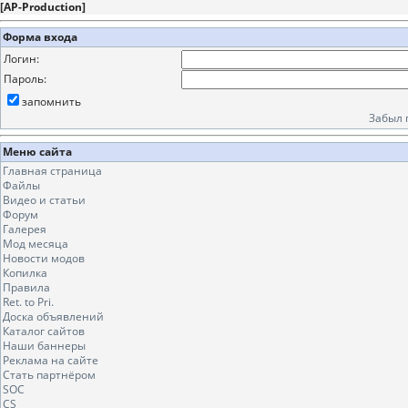
[
AP-Production
]
Форма входа
Логин:
Пароль:
запомнить
Забыл 
Меню сайта
Главная страница
Файлы
Видео и статьи
Форум
Галерея
Мод месяца
Новости модов
Копилка
Правила
Ret. to Pri.
Доска объявлений
Каталог сайтов
Наши баннеры
Реклама на сайте
Стать партнёром
SOC
CS