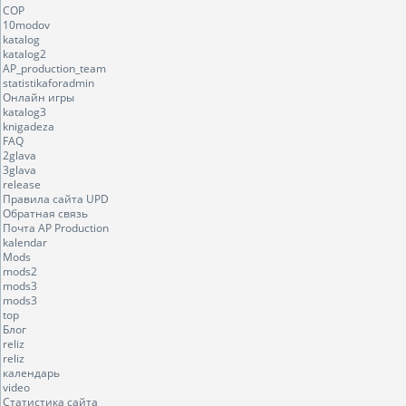
COP
10modov
katalog
katalog2
AP_production_team
statistikaforadmin
Онлайн игры
katalog3
knigadeza
FAQ
2glava
3glava
release
Правила сайта UPD
Обратная связь
Почта AP Production
kalendar
Mods
mods2
mods3
mods3
top
Блог
reliz
reliz
календарь
video
Статистика сайта