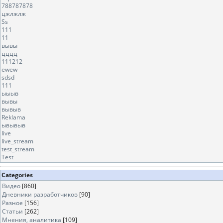
788787878
цжлжлж
Ss
111
11
вывы
цццц
111212
ewew
sdsd
111
ыыыв
вывы
вывыв
Reklama
ывывыв
live
live_stream
test_stream
Test
Categories
Видео
[860]
Дневники разработчиков
[90]
Разное
[156]
Статьи
[262]
Мнения, аналитика
[109]