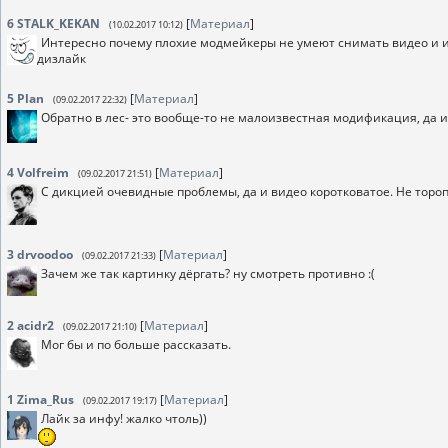
6
STALK_KEKAN
[
Материал
]
(10.02.2017 10:12)
Интересно почему плохие модмейкеры не умеют снимать видео и и
дизлайк
5
Plan
[
Материал
]
(09.02.2017 22:32)
Обратно в лес- это вообще-то не малоизвестная модификация, да 
4
Volfreim
[
Материал
]
(09.02.2017 21:51)
С дикцией очевидные проблемы, да и видео коротковатое. Не тороп
3
drvoodoo
[
Материал
]
(09.02.2017 21:33)
Зачем же так картинку дёргать? ну смотреть противно :(
2
acidr2
[
Материал
]
(09.02.2017 21:10)
Мог бы и по больше рассказать.
1
Zima_Rus
[
Материал
]
(09.02.2017 19:17)
Лайк за инфу! жалко чтоль))