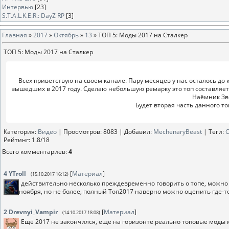
Интервью
[23]
S.T.A.L.K.E.R.: DayZ RP
[3]
Главная
»
2017
»
Октябрь
»
13
» ТОП 5: Моды 2017 на Сталкер
ТОП 5: Моды 2017 на Сталкер
Всех приветствую на своем канале. Пару месяцев у нас осталось до 
вышедших в 2017 году. Сделаю небольшую ремарку это топ составляетс
Наёмник Зве
Будет вторая часть данного топ
Категория
:
Видео
|
Просмотров
: 8083 |
Добавил
:
MechenaryBeast
|
Теги
:
Рейтинг
:
1.8
/
18
Всего комментариев
:
4
4
YTroll
[
Материал
]
(15.10.2017 16:12)
действительно несколько преждевременно говорить о топе, можно 
ноября, но не более, полный Топ2017 наверно можно оценить где-т
2
Drevnyi_Vampir
[
Материал
]
(14.10.2017 18:08)
Ещё 2017 не закончился, ещё на горизонте реально топовые моды м