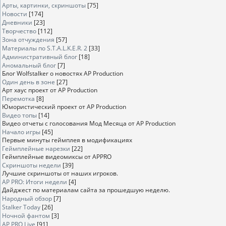
Арты, картинки, скриншоты
[75]
Новости
[174]
Дневники
[23]
Творчество
[112]
Зона отчуждения
[57]
Материалы по S.T.A.L.K.E.R. 2
[33]
Административный блог
[18]
Аномальный блог
[7]
Блог Wolfstalker о новостях AP Production
Один день в зоне
[27]
Арт хаус проект от AP Production
Перемотка
[8]
Юмористический проект от AP Production
Видео топы
[14]
Видео отчеты с голосования Мод Месяца от AP Production
Начало игры
[45]
Первые минуты геймплея в модификациях
Геймплейные нарезки
[22]
Геймплейные видеомиксы от APPRO
Скриншоты недели
[39]
Лучшие скриншоты от наших игроков.
AP PRO: Итоги недели
[4]
Дайджест по материалам сайта за прошедшую неделю.
Народный обзор
[7]
Stalker Today
[26]
Ночной фантом
[3]
AP PRO Live
[91]