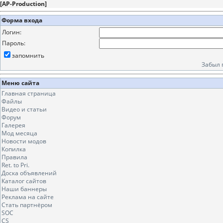
[
AP-Production
]
Форма входа
Логин:
Пароль:
запомнить
Забыл 
Меню сайта
Главная страница
Файлы
Видео и статьи
Форум
Галерея
Мод месяца
Новости модов
Копилка
Правила
Ret. to Pri.
Доска объявлений
Каталог сайтов
Наши баннеры
Реклама на сайте
Стать партнёром
SOC
CS