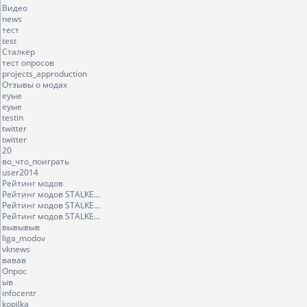
Видео
news
тест
test
Сталкер
тест опросов
projects_approduction
Отзывы о модах
еуые
еуые
testin
twitter
twitter
20
во_что_поиграть
user2014
Рейтинг модов
Рейтинг модов STALKE...
Рейтинг модов STALKE...
Рейтинг модов STALKE...
вывывыв
liga_modov
vknews
вавав
Опрос
ыв
infocentr
kopilka