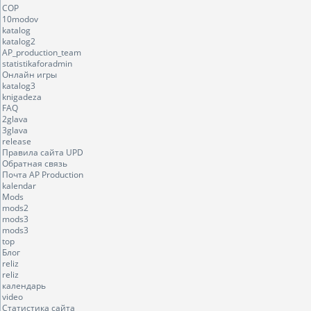
COP
10modov
katalog
katalog2
AP_production_team
statistikaforadmin
Онлайн игры
katalog3
knigadeza
FAQ
2glava
3glava
release
Правила сайта UPD
Обратная связь
Почта AP Production
kalendar
Mods
mods2
mods3
mods3
top
Блог
reliz
reliz
календарь
video
Статистика сайта