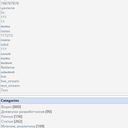
788787878
цжлжлж
Ss
111
11
вывы
цццц
111212
ewew
sdsd
111
ыыыв
вывы
вывыв
Reklama
ывывыв
live
live_stream
test_stream
Test
Categories
Видео
[860]
Дневники разработчиков
[90]
Разное
[156]
Статьи
[262]
Мнения, аналитика
[109]